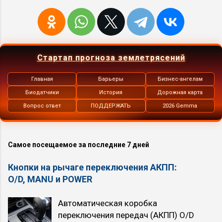
Стартап прогноза землетрясений
Главная
Барьеры
Бизнес-ангелам
Биодатчики
История
Дорожная карта
Вопрос ответ
ПОДДЕРЖАТЬ
2026 Gemma
Самое посещаемое за последние 7 дней
Кнопки на рычаге переключения АКПП:
O/D, MANU и POWER
Автоматическая коробка
переключения передач (АКПП) O/D