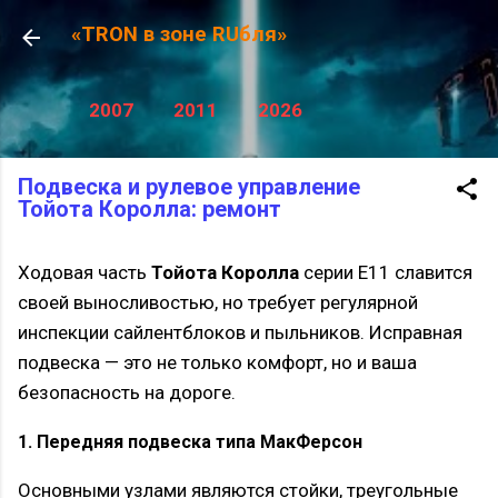
К основному контенту
«TRON в зоне RUбля»
2007
2011
2026
Подвеска и рулевое управление
Тойота Королла: ремонт
Ходовая часть
Тойота Королла
серии E11 славится
своей выносливостью, но требует регулярной
инспекции сайлентблоков и пыльников. Исправная
подвеска — это не только комфорт, но и ваша
безопасность на дороге.
1. Передняя подвеска типа МакФерсон
Основными узлами являются стойки, треугольные