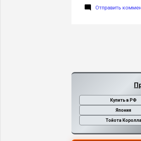
Отправить комме
П
Купить в РФ
Япония
Тойота Королл