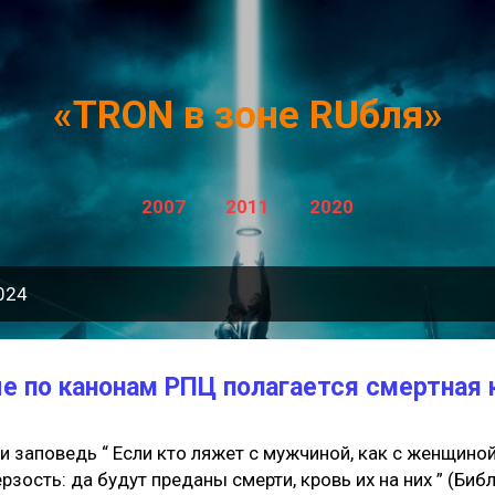
К основному контенту
«TRON в зоне RUбля»
2007
2011
2020
024
ые по канонам РПЦ полагается смертная 
и заповедь “ Если кто ляжет с мужчиной, как с женщиной
рзость: да будут преданы смерти, кровь их на них ” (Библ