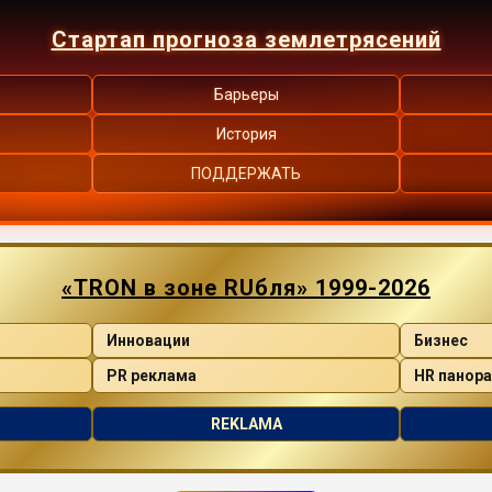
Стартап прогноза землетрясений
Барьеры
История
ПОДДЕРЖАТЬ
«TRON в зоне RUбля» 1999-2026
Инновации
Бизнес
PR реклама
HR панор
REKLAMA