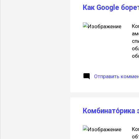
Как Google боре
Ко
ам
сп
об
об
за
по
Отправить комме
им
по
ил
фо
юз
Комбинато́рика 
от
баг
Ко
об