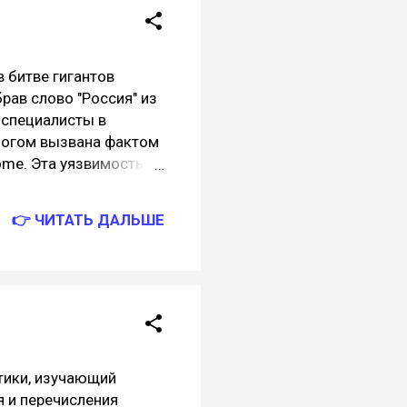
 битве гигантов
рав слово "Россия" из
 специалисты в
ногом вызвана фактом
ome. Эта уязвимость
что при этом
есть каждый, кто не
👉 ЧИТАТЬ ДАЛЬШЕ
mp3D, может
едома на компьютере
нок безопасности в
ся перед монитором
 оказаться в
обещали исправить этот
тики, изучающий
я и перечисления