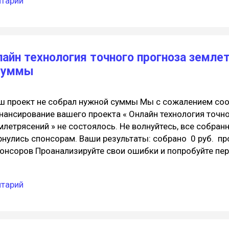
нтарий
гебраические и стохастические (случайные) фракталы. 
ограммисты могут совершать чудеса компьютерной гра
дели, подобные природным, или невозможные в природе
пешно создает фракталы, например, снежинки. Что тако
айн технология точного прогноза земле
 не математик и не программист, и не желаете забивать
 суммы
формацией, достаточно получить самое упрощенное пр..
ш проект не собрал нужной суммы Мы с сожалением со
нансирование вашего проекта « Онлайн технология точн
млетрясений » не состоялось. Не волнуйтесь, все собран
рнулись спонсорам. Ваши результаты: собрано 0 руб. п
онсоров Проанализируйте свои ошибки и попробуйте пер
этом вам помогут Школа Boomstarter и блог . Подумайте
шу идею и привлечь в проект больше спонсоров. С уваж
нтарий
omstarter