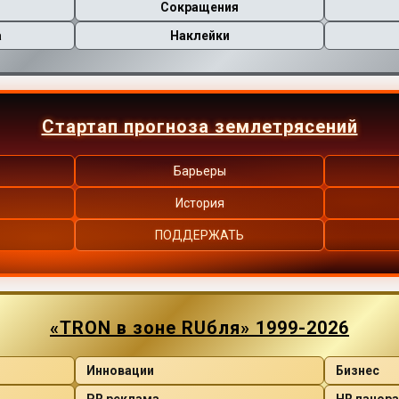
Сокращения
а
Наклейки
Стартап прогноза землетрясений
Барьеры
История
ПОДДЕРЖАТЬ
«TRON в зоне RUбля» 1999-2026
Инновации
Бизнес
PR реклама
HR панор