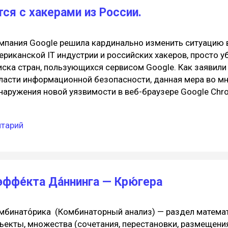
тся с хакерами из России.
мпания Google решила кардинально изменить ситуацию в
ериканской IT индустрии и российских хакеров, просто уб
иска стран, пользующихся сервисом Google. Как заявили
ласти информационной безопасности, данная мера во м
наружения новой уязвимости в веб-браузере Google Chr
ключается в том, что можно так записать видео и аудио, 
льзователь не будет получать никаких уведомлений. То 
нтарий
еет иконок безопасности, соответствующих стандарту 
страдать от шпионских записей, создаваемых без его в
и смарфоне, подключенном к Интернет. Отображения ико
рмате mp3D : 👿👅 😡 💓 😈 Теперь, все что, что находит
ера Google Chrome, с помощью злоумышленников может
эффе́кта Да́ннинга — Крю́гера
крытом доступе в сети и социальных сетях. В Google по
, после чег...
мбинато́рика (Комбинаторный анализ) — раздел матема
ъекты, множества (сочетания, перестановки, размещени