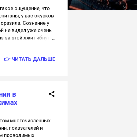
 такое ощущение, что
питаны, у вас окурков
поразила. Сознание у
й не видел уже очень
з за этой лжи гибнут
ми исключительно на
аже косо посмотреть на
👉 ЧИТАТЬ ДАЛЬШЕ
это понимаете! Как
 которые боролись
 на реальность и
 это поняла, таких
нельзя. Я поражён
ния в
же не сомневаюсь, что
жимах
етом многочисленных
ин, показателей и
ам проводимых