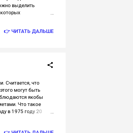
можно выделить
 которых
а. К данной группе
тралия.
👉 ЧИТАТЬ ДАЛЬШЕ
ции", который
сы и пр. Страны
зацией и внедрением
кратические основы
. Считается, что
этого могут быть
соблюдаются якобы
етами. Что такое
ду в 1975 году 20
программисты, а в 21
нные из фрагментов,
👉 ЧИТАТЬ ДАЛЬШЕ
ометрические,