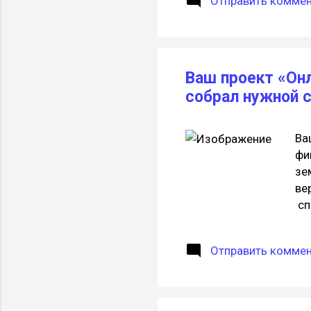
Отправить комме
ал
пр
мо
ус
Ваш проект «Онл
вы
собрал нужной
ин
Ва
фи
зе
ве
сп
в 
ва
Отправить комме
Bo