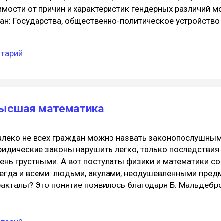
имости от причин и характеристик гендерных различий 
ан: Государства, общественно-политическое устройство
лении демократических направлений в развитии обществ
 Канада, Скандинавия и члены Европейского союза, Авс
нтарий
этих странах проявился феномен "позитивной дискримина
и лучших условий для женщин, представителей черной ра
но-политическое развитие связано с активной вестерни
вилизации (Литва, Латвия, Эстония); Формирующие демо
высшая математика
леко не всех граждан можно назвать законопослушными
идические законы нарушить легко, только последствия 
ень грустными. А вот постулаты физики и математики 
егда и всеми: людьми, акулами, неодушевленными предм
акталы? Это понятие появилось благодаря Б. Мальдебро
ка. Сначала фракталами занимались математики, потом 
ке о них заговорили и биологи. Это структуры, образова
ждый из которых подобен всей структуре. Выделяют ге