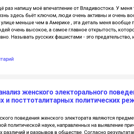
ё раз напишу моё впечатление от Владивостока. У меня
знь здесь бьёт ключом, люди очень активны и очень вос
 улице меньше чем в Америке , эта деталь меня вообще 
дей очень высокое, а самое главное открытость, которо
вно. Называть русских фашистами - это предательство, и
ди - а это глубочайшее предательство. Я говорю сo все
глийском и ни у одного человека не возникает мысли д
ня. Да тут пол-Владивостока говорит на английском, вы 
нтарий
жно обзывать этих людей фашистами - ума не приложу,
отив этого самого фашизма. Американцы, откройте глаза
думайтесь, Россия уходит в будущее! Мне кажется Европа
танических размеров человеческий потенциал упускать 
анализ женского электорального поведе
личеству людей с дипломом о высшем образовании! Да
х и посттоталитарных политических ре
России в...
ского поведения женского электората являются предм
ой политической науке, направленных на выявление прич
х различий и разрывов в обществе. Согласно результат