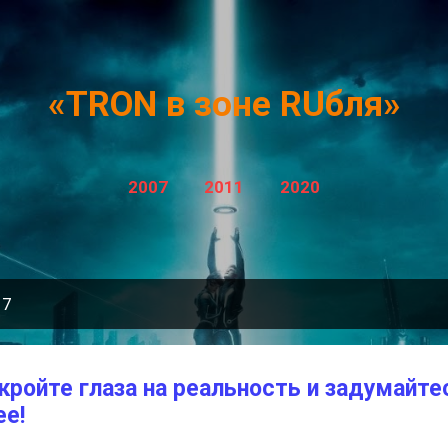
К основному контенту
«TRON в зоне RUбля»
2007
2011
2020
17
ройте глаза на реальность и задумайте
ее!