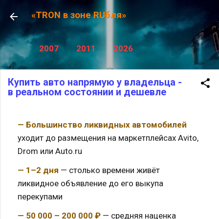
К основному контенту
«TRON в зоне RUбля»
2007
2011
2026
Купить авто напрямую у владельца -
в реальном состоянии и дешевле
— Большинство ликвидных автомобилей
уходит до размещения на маркетплейсах Avito,
Drom или Auto.ru
— 1–2 дня
— столько времени живёт
ликвидное объявление до его выкупа
перекупами
— 50 000 – 200 000 ₽
— средняя наценка