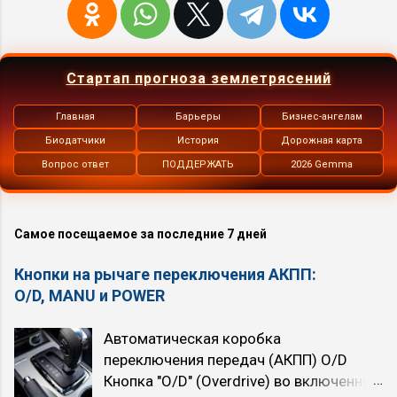
Стартап прогноза землетрясений
Главная
Барьеры
Бизнес-ангелам
Биодатчики
История
Дорожная карта
Вопрос ответ
ПОДДЕРЖАТЬ
2026 Gemma
Самое посещаемое за последние 7 дней
Кнопки на рычаге переключения АКПП:
O/D, MANU и POWER
Автоматическая коробка
переключения передач (АКПП) O/D
Кнопка "O/D" (Overdrive) во включенном