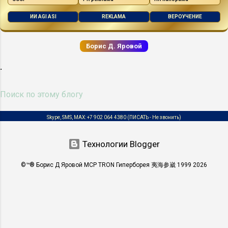
Коленчатого Вала ДС RUS См. VSS
ДТОЖ RUS См. CTS ДФ RUS Датчик
ИИ AGI ASI
REKLAMA
ВЕРОУЧЕНИЕ
Фаз — датчик положения
распределительного вала ...
Борис Д. Яровой
.
Skype, SMS, MAX:
+7 902 064 4380
(ПИСАТЬ - Не звонить)
Технологии Blogger
©™® Борис Д Яровой MCP TRON Гиперборея 夷海参崴 1999 2026