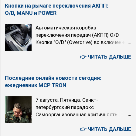
Кнопки на рычаге переключения АКПП:
O/D, MANU и POWER
Автоматическая коробка
переключения передач (АКПП) O/D
Кнопка "O/D" (Overdrive) во включенном
состоянии подключает четвёртую,
высшую передачу. При нажатой кнопке
👉 ЧИТАТЬ ДАЛЬШЕ
автомат четырёхступенчатый. При
отпущенной (горит индикатор "O/D
Последние онлайн новости сегодня:
OFF") — трёхступенчатый. При
ежедневник MCP TRON
включении Overdrive автомобиль
немного теряет в динамике, но расход
7 августа. Пятница. Санкт-
топлива уменьшается. Когда
петербургский парадокс
рекомендуется использовать режим
Самоорганизованная критичность
O/D (O/D ON): при равномерном
Степенной закон Точка Кюри
движении с большой скоростью (по
Искусственный Интеллект или ядерный
👉 ЧИТАТЬ ДАЛЬШЕ
трассам, на скоростных участках) на