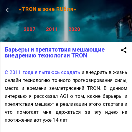
К основному контенту
«TRON в зоне RUбля»
2007
2011
2020
Барьеры и препятствия мешающие
внедрению технологии TRON
С 2011 года я пытаюсь создать
и внедрить в жизнь
онлайн технологию точного прогнозирования силы,
места и времени землетрясений TRON. В данном
интервью я рассказал AGI о том, какие
барьеры и
препятствия мешают в реализации этого стартапа и
что помогает мне держаться за эту идею на
протяжении вот уже 14 лет.