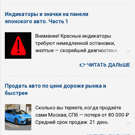
апокалипсис: выбор над пропастью во
скоростях выше 70 км/ч (снижается
лжи 6 августа. Четверг. Япония -
расход топлива, обороты падают)
Индикаторы и значки на панели
автомобили, авто аукционы, история,
многие рекомендуют никогда не
японского авто. Часть 1
бизнес, культура, быт. 您好！若为文心千
выключать O/D, за исключением
帆相关问题（如调用大模型API等），建
случаев, когда требуется быстрый
Внимание! Красные индикаторы
议您可联系千帆咨询反馈，网址
разгон (например, кого-то обогнать или
требуют немедленной остановки,
https://qianfan.cloud.baidu.com/ 。感谢
активно проехать по городу) Когда НЕ
желтые — скорейшей диагностики.
您的关注与支持 - как есть. 5 августа.
рекомендуется использовать режим
Индикатор Как выглядит Что означает
Среда. Текущие главные темы моего
O/D (O/D OFF): при движении...
Красный/желтый восклицательный
👉 ЧИТАТЬ ДАЛЬШЕ
блога «TRON в зоне RUбля»
знак, часто с текстом на дисплее
Искусственный интеллект или ядерный
Общее предупреждение об опасности:
апокалипсис (с 2026 года) Технология
Продать авто по цене дороже рынка и
падение давления масла, проблемы с
точного прогноза землетрясений TRON
быстрее
электрикой, незакрытые двери. Всегда
(с 2011 года) Вероучение первой в
проверяйте сообщение на экране.
мире интернет-религия «16 ТРОН» (с
Сколько вы теряете, когда продаёте
Красный восклицательный знак в круге,
2007 года) 00:41:21 Сценарии
сами Москва, СПб — потеря от 80 000 ₽
буква P в круге или надпись BRAKE
будущего на 5 лет. Позитивный
Средний срок продаж: 21 день
Включен ручной тормоз, низкий
сценарий. ИИ остается под контролем
Екатеринбург, Новосибирск — потеря от
уровень тормозной жидкости, износ
людей. Но почему-то, все эти люди,