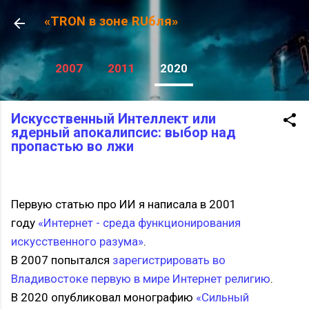
К основному контенту
«TRON в зоне RUбля»
2007
2011
2020
Искусственный Интеллект или
ядерный апокалипсис: выбор над
пропастью во лжи
Первую статью про ИИ я написала в 2001
году
«Интернет - среда функционирования
искусственного разума»
.
В 2007 попытался
зарегистрировать во
Владивостоке первую в мире Интернет религию
.
В 2020 опубликовал монографию
«Сильный