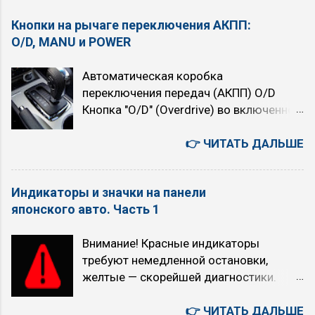
Кнопки на рычаге переключения АКПП:
O/D, MANU и POWER
Автоматическая коробка
переключения передач (АКПП) O/D
Кнопка "O/D" (Overdrive) во включенном
состоянии подключает четвёртую,
высшую передачу. При нажатой кнопке
👉 ЧИТАТЬ ДАЛЬШЕ
автомат четырёхступенчатый. При
отпущенной (горит индикатор "O/D
Индикаторы и значки на панели
OFF") — трёхступенчатый. При
японского авто. Часть 1
включении Overdrive автомобиль
немного теряет в динамике, но расход
Внимание! Красные индикаторы
топлива уменьшается. Когда
требуют немедленной остановки,
рекомендуется использовать режим
желтые — скорейшей диагностики.
O/D (O/D ON): при равномерном
Индикатор Как выглядит Что означает
движении с большой скоростью (по
Красный/желтый восклицательный
👉 ЧИТАТЬ ДАЛЬШЕ
трассам, на скоростных участках) на