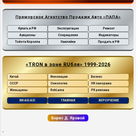
таможню был представлен контракт, закл...
Приморское Агентство Продажи Авто «ПАПА»
Купить в РФ
Эксплуатация
Ремонт
Аукционы
Сокращения
Индикаторы
Тойота Королла
Наклейки
Продать в РФ
«TRON в зоне RUбля» 1999-2026
Китай
Инновации
Бизнес
СССР
Онкология
HR панорама
Женьщины
RekLama
PR реклама
ИИ AGI ASI
ГЛАВНАЯ
ВЕРОУЧЕНИЕ
Борис Д. Яровой
.