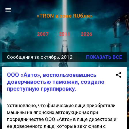
К основному контенту
«TRON в зоне RUбля»
2007
2011
2026
Сообщения за октябрь, 2012
ПОКАЗАТЬ ВСЕ
С
о
ООО «Авто», воспользовавшись
о
доверчивостью таможни, создало
б
преступную группировку.
щ
е
Установлено, что физические лица приобретали
машины на японских автоаукционах при
н
посредничестве ООО «Авто» в лице директора и
и
ее доверенного лица, которые заключали с