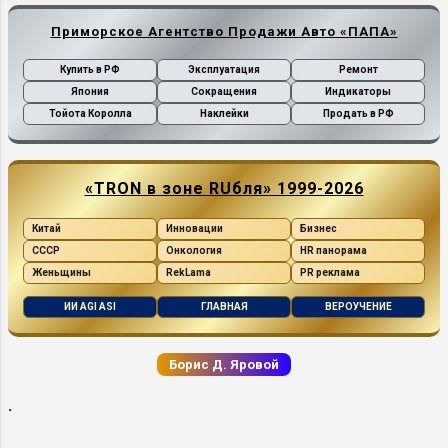
Приморское Агентство Продажи Авто «ПАПА»
Купить в РФ
Эксплуатация
Ремонт
Япония
Сокращения
Индикаторы
Тойота Королла
Наклейки
Продать в РФ
«TRON в зоне RUбля» 1999-2026
Китай
Инновации
Бизнес
СССР
Онкология
HR панорама
Женьщины
RekLama
PR реклама
ИИ AGI ASI
ГЛАВНАЯ
ВЕРОУЧЕНИЕ
Борис Д. Яровой
.