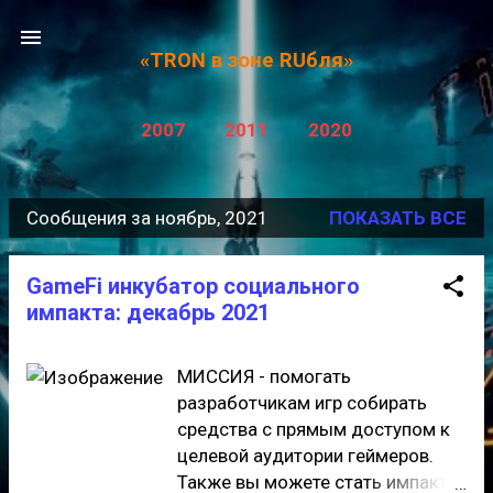
К основному контенту
«TRON в зоне RUбля»
2007
2011
2020
Сообщения за ноябрь, 2021
ПОКАЗАТЬ ВСЕ
С
о
GameFi инкубатор социального
о
импакта: декабрь 2021
б
щ
МИССИЯ - помогать
е
разработчикам игр собирать
средства с прямым доступом к
н
целевой аудитории геймеров.
и
Также вы можете стать импакт-