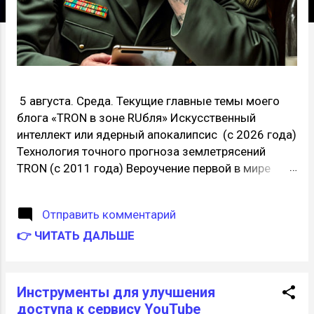
я
5 августа. Среда. Текущие главные темы моего
блога «TRON в зоне RUбля» Искусственный
интеллект или ядерный апокалипсис (с 2026 года)
Технология точного прогноза землетрясений
TRON (с 2011 года) Вероучение первой в мире
интернет-религия «16 ТРОН» (с 2007 года)
00:41:21 Сценарии будущего на 5 лет.
Отправить комментарий
Позитивный сценарий. ИИ остается под
контролем людей. Но почему-то, все эти люди,
👉 ЧИТАТЬ ДАЛЬШЕ
осуществляющие контроль, являются хорошими
людьми, и используют ИИ только во благо.
Плохой сценарий. ИИ остается под контролем
Инструменты для улучшения
людей. Появляются люди которые используют
доступа к сервису YouTube