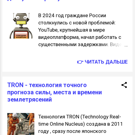
ИИ во вред человечеству. Алаймент (alignment) -
научная и инженерная область, цель которой -
В 2024 год граждане России
гарантировать, что действия и цели ИИ-систем
столкнулись с новой проблемой:
всегда будут соответствовать человеческим
YouTube, крупнейшая в мире
ценностям, намерениям и интересам в
видеоплатформа, начал работать с
долгосрочной перспективе. 4 августа. Вторник.
существенными задержками. Видео
Даосизм - «недеяние», созерцательному
загружаются медленно, часто
отношению к жизни, отрицание целенаправленной
прерываются и буферизуются
деятельности, идущей вр...
👉 ЧИТАТЬ ДАЛЬШЕ
(останавливаются для
дополнительной загрузки) даже при
низком качестве. Вот обзор
TRON - технология точного
технических средств, которые могут
прогноза силы, места и времени
позволить решить эту проблему.
землетрясений
Содержание Решение для телефонов
и планшетов Android Решения для
компьютеров GoodbyeDPI
Технология TRON (Technology Real-
Браузерные расширения Piped.video
time Online Nucleus) создана в 2011
Решения для роутеров Решения для
году , сразу после японского