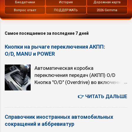
Биодатчики
История
Дорожная карта
Вопрос ответ
ПОДДЕРЖАТЬ
2026 Gemma
Самое посещаемое за последние 7 дней
Кнопки на рычаге переключения АКПП:
O/D, MANU и POWER
Автоматическая коробка
переключения передач (АКПП) O/D
Кнопка "O/D" (Overdrive) во включенном
состоянии подключает четвёртую,
высшую передачу. При нажатой кнопке
👉 ЧИТАТЬ ДАЛЬШЕ
автомат четырёхступенчатый. При
отпущенной (горит индикатор "O/D
Справочник иностранных автомобильных
OFF") — трёхступенчатый. При
сокращений и аббревиатур
включении Overdrive автомобиль
немного теряет в динамике, но расход