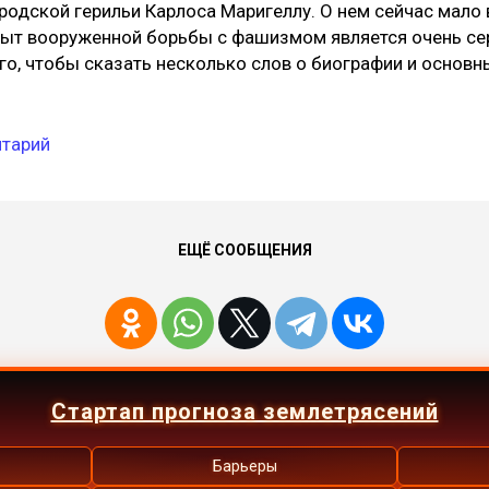
родской герильи Карлоса Маригеллу. О нем сейчас мало 
ыт вооруженной борьбы с фашизмом является очень с
го, чтобы сказать несколько слов о биографии и основн
дающегося деятеля. Как известно, в апреле 1964 года 
авительство президента Жоао Гуларта было свергнуто в 
реворота, и с тех пор над Бразилией нависла тьма самог
нтарий
шизма. Были разогнаны практически все политические 
льшинство прогрессивных политиков либо были брошен
азались вынуждены покинуть страну (а в некоторых слу
з следа), на деятельность прессы были наложены стро
ЕЩЁ СООБЩЕНИЯ
раничения. По всей стране начался разгул "эскадронов с
ичтожавших тех, кто казался им красным или...
Стартап прогноза землетрясений
Барьеры