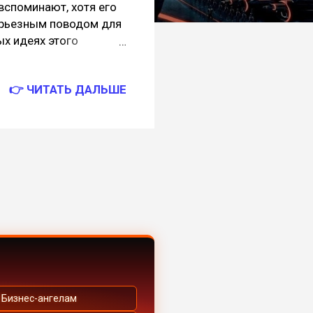
вспоминают, хотя его
ерьезным поводом для
ых идеях этого
прогрессивное
результате военного
👉 ЧИТАТЬ ДАЛЬШЕ
о настоящего
партии, подавляющее
ы в тюрьмы, либо
чаях просто исчезли
жайшие цензурные
мерти", планомерно
Бизнес-ангелам