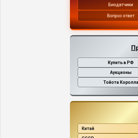
Биодатчики
Вопрос ответ
П
Купить в РФ
Аукционы
Тойота Королл
Китай