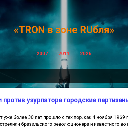
К основному контенту
«TRON в зоне RUбля»
2007
2011
2026
 против узурпатора городские партизан
т уже более 30 лет прошло с тех пор, как 4 ноября 1969
стрелили бразильского революционера и известного во 