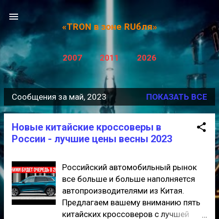
К основному контенту
«TRON в зоне RUбля»
2007
2011
2026
Сообщения за май, 2023
ПОКАЗАТЬ ВСЕ
С
о
Новые китайские кроссоверы в
о
России - лучшие цены весны 2023
б
щ
Российский автомобильный рынок
е
все больше и больше наполняется
автопроизводителями из Китая.
н
Предлагаем вашему вниманию пять
и
китайских кроссоверов с лучшей