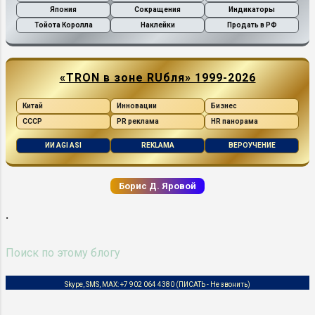
Япония
Сокращения
Индикаторы
Тойота Королла
Наклейки
Продать в РФ
«TRON в зоне RUбля» 1999-2026
Китай
Инновации
Бизнес
СССР
PR реклама
HR панорама
ИИ AGI ASI
REKLAMA
ВЕРОУЧЕНИЕ
Борис Д. Яровой
.
Skype, SMS, MAX:
+7 902 064 4380
(ПИСАТЬ - Не звонить)