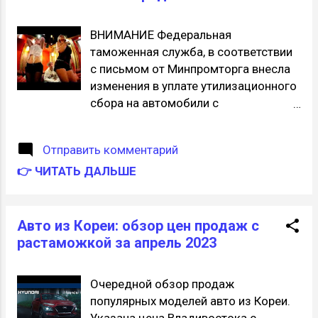
растаможкой
объяснив, что основными
конкурентами Ford в области
ВНИМАНИЕ Федеральная
электромобилей являются китайские
таможенная служба, в соответствии
компании, а не GM или...
с письмом от Минпромторга внесла
изменения в уплате утилизационного
сбора на автомобили с
электрическим двигателем (N.LEAF,
MMC. I-MIEV, TESLA) для физических
Отправить комментарий
лиц. Изменение вступило в силу 05
👉 ЧИТАТЬ ДАЛЬШЕ
апреля 2023 года. Транспортные
средства с электродвигателями, за
исключением транспортных средств
с гибридной силовой установкой, не
Авто из Кореи: обзор цен продаж с
оснащены двигателем внутреннего
растаможкой за апрель 2023
сгорания, соответственно в
отношении таких авто, ввозимых
Очередной обзор продаж
физическими лицами для личного
популярных моделей авто из Кореи.
пользования, необходимо применять
Указана цена Владивостока с