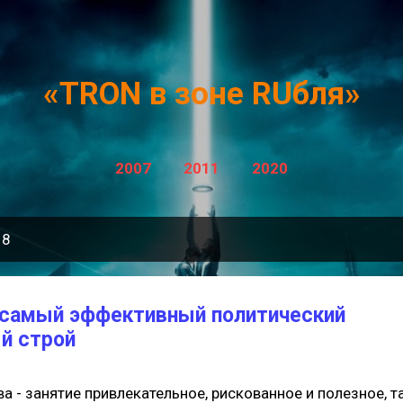
К основному контенту
«TRON в зоне RUбля»
2007
2011
2020
18
 самый эффективный политический
й строй
 - занятие привлекательное, рискованное и полезное, та