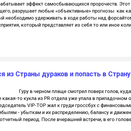
рабатывает эффект самосбывающихся пророчеств. Этот
щего, разрушает любые «объективные» прогнозы как к
ый необходимо удерживать в ходе работы над форсайтом
приятия, который представляет из себя то или иное ко
щих у отдельно взятого человека. Ну и третий фактор, э
к, сидящий в мягком кресле каких-нибудь провластных 
 чердаке, шум Японского моря порождает совсем другие 
будущее глядя на прошлые пророчества и настоящие соб
нтуицию и редкие инсайты. Мы разные, и это основопол
деологии. Основные современные гос. идеологии сложили
я из Страны дураков и попасть в Страну
ру в черном плаще смотрел поверх голов, куда-то
е какая-то кукла из PR отдела уже упала в припадочном 
едседатель VIP-TOP жал к груди гроссбух с финансовым
ибылям - убыткам и их распределению, балансу и движ
 отчетный период. После вчерашней встречи, в его голов
жжали миллионы насекомых, а в желудке бурлила марин