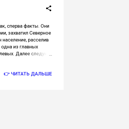
 Выпустив Master
и истории могут
 сперва факты. Они
рии, захватил Северное
ен население, расселив
 одна из главных
илевых. Далее следуют
 израильские племена?
шем десятки древних
👉 ЧИТАТЬ ДАЛЬШЕ
своего дома, до
одах, переняв их
 за две с половиной
х мастей, бравшихся за
не самая
отерянных колен