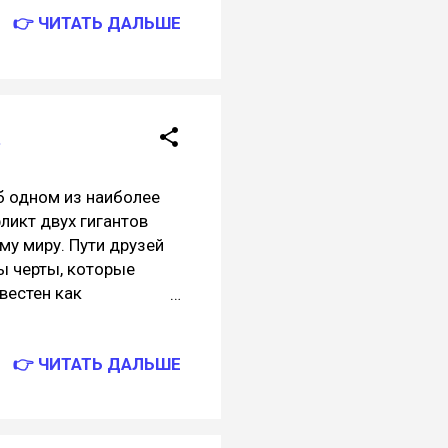
— Как продвигается
👉 ЧИТАТЬ ДАЛЬШЕ
я рядом HR — Скоро
ь. Что там в новостях?
не поворачивая головы
юд. — Где? — На
а концерт как на
.
б одном из наиболее
ликт двух гигантов
му миру. Пути друзей
ы черты, которые
вестен как
онских, так и
одов Nintendo
👉 ЧИТАТЬ ДАЛЬШЕ
ndo Entertainment
ачало увлечению
прогрессии. В
них консолей решила