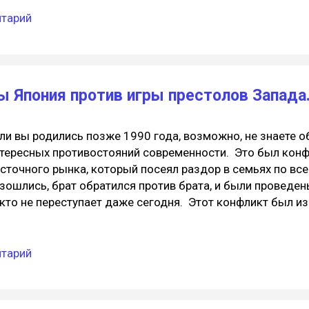
авающая в салате из вареных кореньев, трав и фруктов. 
нтарий
бота над EBITDA? - в вполголоса спрашивает его стояща
кажу. А как новая униформа? — Если хочешь, дам поносит
сегодня утром не успела посмотреть. — Опять теракт, — 
рмочет он, продолжая думать о закате эпохи рыбных бл
трове Спокойствия. Взорвали людей, когда они пришли н
ы Япония против игры престолов Запада
аздник. — Сколько человек погиб...
ли вы родились позже 1990 года, возможно, не знаете о
тересных противостояний современности. Это был конф
сточного рынка, который посеял раздор в семьях по все
зошлись, брат обратился против брата, и были проведен
кто не переступает даже сегодня. Этот конфликт был из
нсольные войны, и именно он повлиял на развитие как яп
падных игр. Консольные войны: начало В начале 1980 г
пустили новую домашнюю консоль под названием Ninte
нтарий
stem, или просто NES. Эта серая коробочка положила н
деоиграми, масштабы которого росли в геометрической 
отивовес успеху Nintendo, в 1985 году на рынок домаш