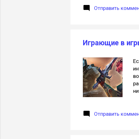
пл
Отправить комме
ра
по
Я 
бо
ос
Играющие в игр
пр
Ес
ин
во
ра
ни
ко
за
вы
Отправить комме
Sy
ви
пр