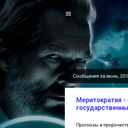
Сообщения за июнь, 20
С
о
о
Меритократия -
б
государственны
щ
е
Прогнозы и пророчества