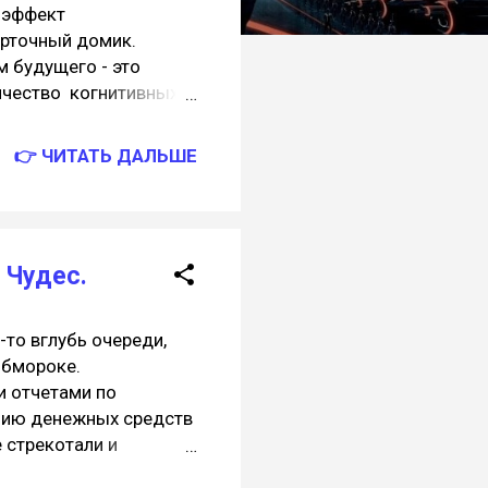
 эффект
арточный домик.
 будущего - это
личество когнитивных
то конечно личность
институтов слышит
👉 ЧИТАТЬ ДАЛЬШЕ
мысли. Кто-то
ытия, я же больше
агающий факт, который
сь в XIX в...
 Чудес.
 вглубь очереди,
обмороке.
и отчетами по
ению денежных средств
е стрекотали и
ованная рыба,