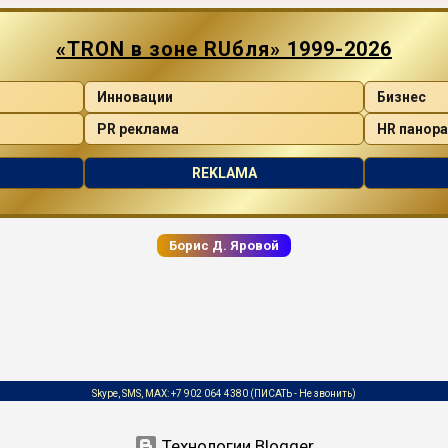
«TRON в зоне RUбля» 1999-2026
Инновации
Бизнес
PR реклама
HR панор
REKLAMA
Борис Д. Яровой
Skype, SMS, MAX:
+7 902 064 4380
(ПИСАТЬ - Не звонить)
Технологии Blogger