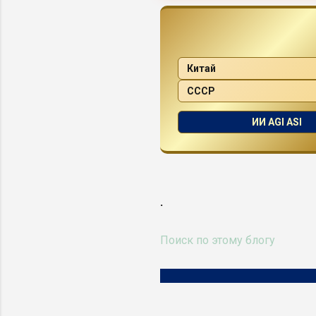
Китай
СССР
ИИ AGI ASI
.