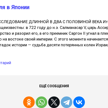
йти компания, известная созданием игровых автоматов.
ля в Японии
stem SEGA официально начала войну консолей. Ревнител
верждать, что подобные конфликты...
ССЛЕДОВАНИЕ ДЛИННОЙ В ДВА С ПОЛОВИНОЙ ВЕКА Итак,
щеизвестны: в 722 году до н.э. Салманасар V, царь Асси
рство и разорил его, а его преемник Саргон II угнал в пл
о на востоке своей империи. С этого момента начинается
гадок истории — судьба десяти потерянных колен Изра
счисленные вопросы. Где они, покоренные ассирийцами
створились ли они в хаотическом водовороте, поглотив
родов? Ушли ли, покинув развалины Ниневии, на поиски 
нтарий
торого так и не добрались? Воплотились ли в других нар
льтуру, религию и даже внешность? Версиям, возникшим
сячи лет, нет числа. Как не счесть и исследователей все
у тему. Та, что приводится здесь, одна из них. И едва ли 
ЕЩЁ СООБЩЕНИЯ
нтастическая. Ибо суть ее в том, что прямые потомки П
раилевых… — нынешние...