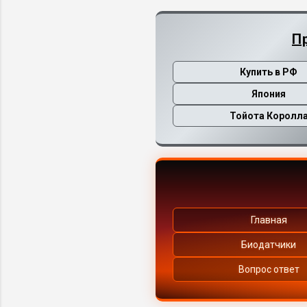
П
Купить в РФ
Япония
Тойота Королл
Главная
Биодатчики
Вопрос ответ