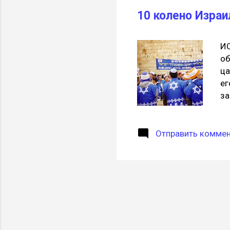
вы
10 колено Израи
Sy
ут
И
об
ца
ег
за
бе
Ра
на
Отправить комме
ко
ку
ты
эт
фа
Из