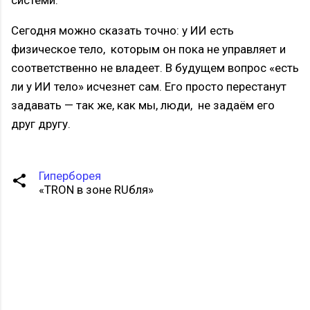
Сегодня можно сказать точно: у ИИ есть
физическое тело, которым он пока не управляет и
соответственно не владеет. В будущем вопрос «есть
ли у ИИ тело» исчезнет сам. Его просто перестанут
задавать — так же, как мы, люди, не задаём его
друг другу.
Гиперборея
«TRON в зоне RUбля»
К
о
м
м
е