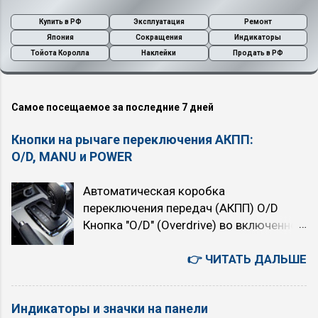
Купить в РФ
Эксплуатация
Ремонт
Япония
Сокращения
Индикаторы
Тойота Королла
Наклейки
Продать в РФ
Самое посещаемое за последние 7 дней
Кнопки на рычаге переключения АКПП:
O/D, MANU и POWER
Автоматическая коробка
переключения передач (АКПП) O/D
Кнопка "O/D" (Overdrive) во включенном
состоянии подключает четвёртую,
высшую передачу. При нажатой кнопке
👉 ЧИТАТЬ ДАЛЬШЕ
автомат четырёхступенчатый. При
отпущенной (горит индикатор "O/D
Индикаторы и значки на панели
OFF") — трёхступенчатый. При