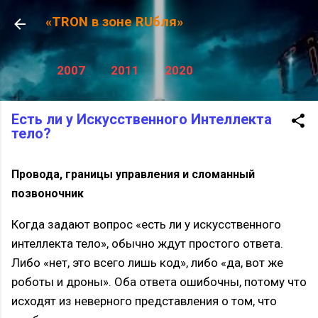
К основному контенту
«TRON в зоне RUбля»
2007
2011
2020
Есть ли у Искусственного Интеллекта
тело?
Провода, границы управления и сломанный
позвоночник
Когда задают вопрос «есть ли у искусственного
интеллекта тело», обычно ждут простого ответа.
Либо «нет, это всего лишь код», либо «да, вот же
роботы и дроны». Оба ответа ошибочны, потому что
исходят из неверного представления о том, что