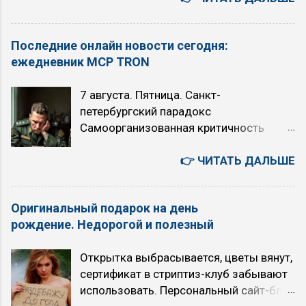
отсутствие жесткой иерархии в
дополнительным воздухом AAHK GER
общении (демократизм) и ценность
Abnehmbare Anhaengerkupplung —
Последние онлайн новости сегодня:
объективной логики или интуитивных
Съемный крюк прицепа AAV ENG
ежедневник MCP TRON
прозрений. Альфа ориентирована на
Auxiliary Air Valve — Клапан
поиск истины и комфорт, Гамма — на
дополнительного воздуха AB ENG
7 августа. Пятница. Санкт-
эффективность и реализацию в
AirBag — Подушка безопасности ABC
петербургский парадокс
материальном мире. Аристократы 2
ENG Active Body Control — Активная
Самоорганизованная критичность
Бета и 4 Дельта квадры Ссылка на
ходовая часть ABD GER Abnehmbare
Степенной закон Точка Кюри
знаменитостей 2 квадры , к которой
Dach — Съемная крыша ABS ENG Anti-
Искусственный Интеллект или ядерный
👉 ЧИТАТЬ ДАЛЬШЕ
относятся: ESTP, Маршал, Жуков,
Blocking System — Антиблокировочная
апокалипсис: выбор над пропастью во
Сенсорно-логический экстраверт, СЛЭ.
система ACC ENG Active Cornering
лжи 6 августа. Четверг. Япония -
INFP, Лирик, Есенин, Интуитивно-
Control / Autom...
Оригинальный подарок на день
автомобили, авто аукционы, история,
этический интроверт, ИЭИ. ENFJ,
рождение. Недорогой и полезный
бизнес, культура, быт. 您好！若为文心千
Наставник, Гамлет, Этико-интуитивный
帆相关问题（如调用大模型API等），建
экстраверт, ЭИЭ. ISTJ, Инспектор,
Открытка выбрасывается, цветы вянут,
议您可联系千帆咨询反馈，网址
Максим Горький, Логико-сенсорный
сертификат в стриптиз-клуб забывают
https://qianfan.cloud.baidu.com/ 。感谢
интроверт, ЛСИ. Ссылка на
использовать. Персональный сайт-блог
您的关注与支持 - как есть. 5 августа.
знаменитостей 4 квадры , к которой