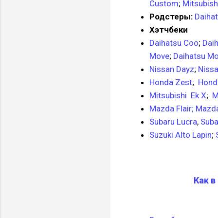
Custom
;
Mitsubish
Родстеры:
Daiha
Хэтчбеки
Daihatsu Coo
;
Dai
Move
;
Daihatsu M
Nissan Dayz
;
Niss
Honda Zest
;
Hond
Mitsubishi Ek X
;
M
Mazda Flair;
Mazda
Subaru Lucra
,
Suba
Suzuki Alto Lapin
;
Как в