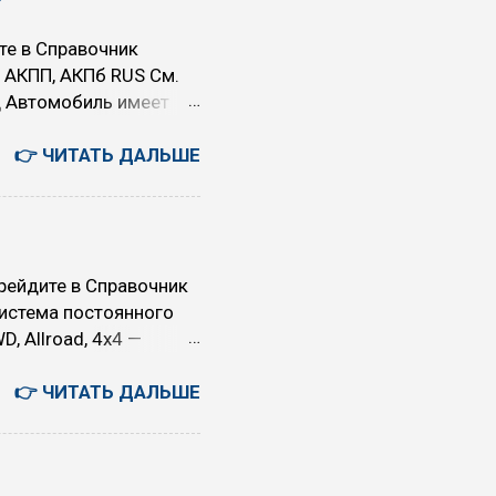
те в Справочник
 АКПП, АКПб RUS См.
д Автомобиль имеет
 сгорания и
делительный механизм
👉 ЧИТАТЬ ДАЛЬШЕ
 Внутреннего Сгорания
асхода Воздуха ДПДЗ
С RUS См. VSS ДТОЖ
тельного вала ...
рейдите в Справочник
истема постоянного
, Allroad, 4x4 —
мя колёсами A A/C ENG
фра A/F, AFR ENG
👉 ЧИТАТЬ ДАЛЬШЕ
ary Air Control —
nhaengerkupplung —
полнительного воздуха