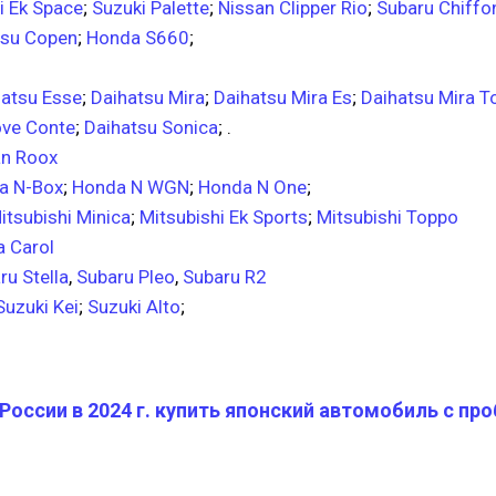
i Ek Space
;
Suzuki Palette
;
Nissan Clipper Rio
;
Subaru Chiffo
tsu Copen
;
Honda S660
;
hatsu Esse
;
Daihatsu Mira
;
Daihatsu Mira Es
;
Daihatsu Mira T
ove Conte
;
Daihatsu Sonica
; .
an Roox
a N-Box
;
Honda N WGN
;
Honda N One
;
itsubishi Minica
;
Mitsubishi Ek Sports
;
Mitsubishi Toppo
 Carol
ru Stella
,
Subaru Pleo
,
Subaru R2
Suzuki Kei
;
Suzuki Alto
;
 России в 2024 г. купить японский автомобиль с пр