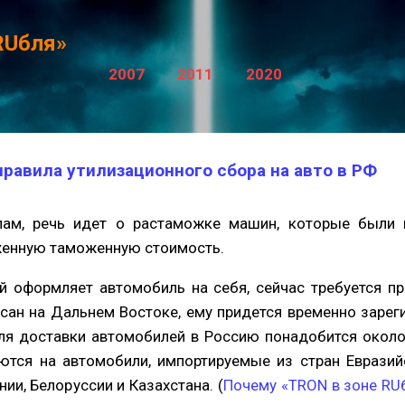
К основному контенту
RUбля»
2007
2011
2020
правила утилизационного сбора на авто в РФ
лам, речь идет о растаможке машин, которые были 
женную таможенную стоимость.
й оформляет автомобиль на себя, сейчас требуется пр
исан на Дальнем Востоке, ему придется временно зарег
Для доставки автомобилей в Россию понадобится около
ются на автомобили, импортируемые из стран Еврази
нии, Белоруссии и Казахстана. (
Почему «TRON в зоне RU