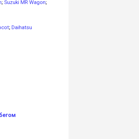
n
;
Suzuki MR Wagon
;
ocot
;
Daihatsu
обегом