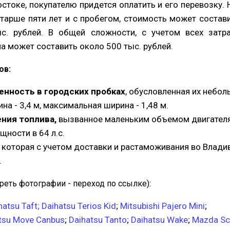
стоке, покупателю придется оплатить и его перевозку. 
старше пяти лет и с пробегом, стоимость может состав
с. рублей. В общей сложности, с учетом всех затра
а может составить около 500 тыс. рублей.
ов:
нность в городских пробках
, обусловленная их небо
а - 3,4 м, максимальная ширина - 1,48 м.
ния топлива,
вызванное маленьким объемом двигателя 
ности в 64 л.с.
которая с учетом доставки и растаможивания во Влади
.
реть фотографии - переход по ссылке):
hatsu Taft;
Daihatsu Terios Kid
;
Mitsubishi Pajero Mini
;
tsu Move Canbus
;
Daihatsu Tanto
;
Daihatsu Wake
;
Mazda S