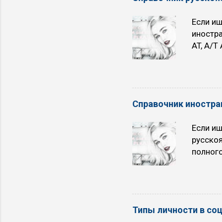
Если ищ
иностра
AT, A/T
два раз
электр
ГУР RUS
ДД RUS
Справочник иностра
RUS См
RUS См.
Если ищ
русско
полного
Полный 
Air Con
Air/fue
Управл
Типы личности в со
Съемный