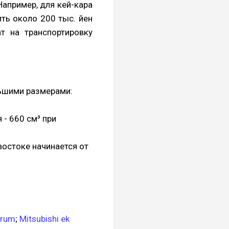
Например, для кей-кара
ить около 200 тыс. йен
т на транспортировку
льшими размерами:
- 660 см³ при
востоке начинается от
crum
;
Mitsubishi ek