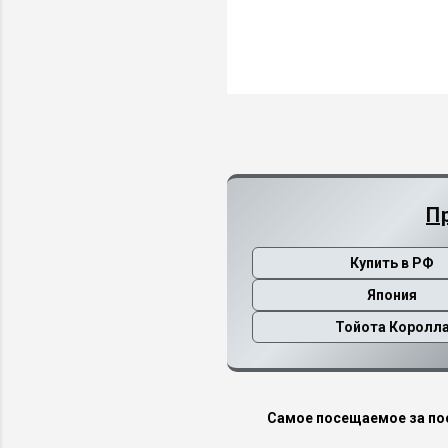
П
Купить в РФ
Япония
Тойота Королл
Самое посещаемое за по