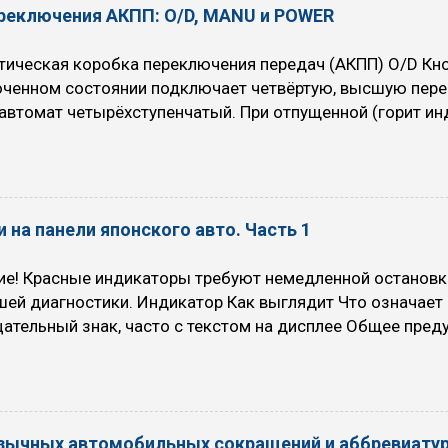
ереключения АКПП: O/D, MANU и POWER
ическая коробка переключения передач (АКПП) O/D Кноп
юченном состоянии подключает четвёртую, высшую пере
автомат четырёхступенчатый. При отпущенной (горит инд
пенчатый. При включении Overdrive автомобиль немного 
топлива уменьшается. Когда рекомендуется использоват
вномерном движении с большой скоростью (по трассам, 
х) на скоростях выше 70 км/ч (снижается расход топли
 на панели японского авто. Часть 1
рекомендуют никогда не выключать O/D, за исключение
ся быстрый разгон (например, кого-то обогнать или акти
ие! Красные индикаторы требуют немедленной остановк
 Когда НЕ рекомендуется использовать режим O/D (O/D O
шей диагностики. Индикатор Как выглядит Что означае
ательный знак, часто с текстом на дисплее Общее пре
ти: падение давления масла, проблемы с электрикой, н
проверяйте сообщение на экране. Красный восклицательн
 в круге или надпись BRAKE Включен ручной тормоз, низ
и, износ колодок или другие проблемы в тормозной си
зычных автомобильных сокращений и аббревиату
 Красный или синий термометр в жидкости (мигание указы