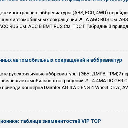
ете иностранные аббревиатуры (ABS, ECU, 4WD) перейди
нных автомобильных сокращений ↗ . А АБС RUS См. ABS
 АСС RUS См. ACC В ВМТ RUS См. TDC Г Гибридный приво
ных источника энергии, например, двигатель внутреннего
омотор с аккумуляторной батареей ГРМ RUS Газораспре
 ГидроУсилитель Рулевого управления Д ДВС Двигатель
 См. KS ДК RUS См. EOS ДМРВ RUS Датчик Массового Р
нных автомобильных сокращений и аббревиатур
. TPS ДПКВ RUS Датчик Положения Коленчатого Вала Д
 CTS ДФ RUS Датчик Фаз — датчик положения распредели
ете русскоязычные аббревиатуры (ЭБУ, ДМРВ, ГРМ)? пе
язычных автомобильных сокращений ↗ . 4 4MATIC GER С
 привода концерна Daimler AG 4WD ENG 4 Wheel Drive, AWD
привод 4WS ENG 4 Wheel Steering — Управление четырь
dition — Кондиционер A/D ENG Analog/Digital — Аналог/ци
l ratio — Состав топливно-воздушной смеси AAC ENG Auxili
ение дополнительным воздухом AAHK GER Abnehmbare A
ционике: таблица знаменитостей VIP TOP
 крюк прицепа AAV ENG Auxiliary Air Valve — Клапан до