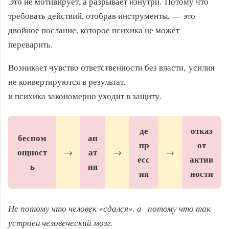
Это не мотивирует, а разрывает изнутри. Потому что
требовать действий, отобрав инструменты, — это
двойное послание, которое психика не может
переварить.
Возникает чувство ответственности без власти, усилия
не конвертируются в результат,
и психика закономерно уходит в защиту.
де
отказ
беспом
ап
пр
от
ощност
ат
→
→
→
есс
актив
ь
ия
ия
ности
Не потому что человек «сдался». а потому что так
устроен человеческий мозг.