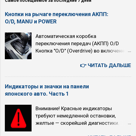
Самое посещаемое за последние 7 дней
Кнопки на рычаге переключения АКПП:
O/D, MANU и POWER
Автоматическая коробка
переключения передач (АКПП) O/D
Кнопка "O/D" (Overdrive) во включенном
состоянии подключает четвёртую,
высшую передачу. При нажатой кнопке
👉 ЧИТАТЬ ДАЛЬШЕ
автомат четырёхступенчатый. При
отпущенной (горит индикатор "O/D
Индикаторы и значки на панели
OFF") — трёхступенчатый. При
японского авто. Часть 1
включении Overdrive автомобиль
немного теряет в динамике, но расход
Внимание! Красные индикаторы
топлива уменьшается. Когда
требуют немедленной остановки,
рекомендуется использовать режим
желтые — скорейшей диагностики.
O/D (O/D ON): при равномерном
Индикатор Как выглядит Что означает
движении с большой скоростью (по