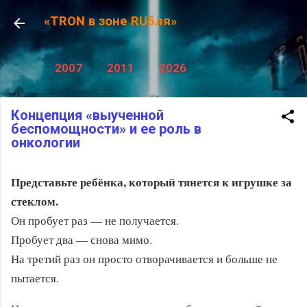
К основному контенту
«TRON в зоне RUбля»
2007
2011
2026
Концепция «выученной
беспомощности» и ее роль в
онкологии
Представьте ребёнка, который тянется к игрушке за
стеклом.
Он пробует раз — не получается.
Пробует два — снова мимо.
На третий раз он просто отворачивается и больше не
пытается.