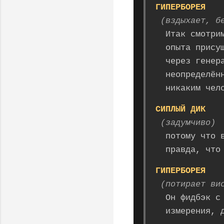
ГИПЕРБОРЕЯ
(вздыхает, б
Итак смотри
опыта прису
через генер
неопределён
никаким чел
СИПЛЫЙ ДИК
(задумчиво)
потому что 
правда, что
ГИПЕРБОРЕЯ
(потирает ви
Он фидбэк с
измерения, 