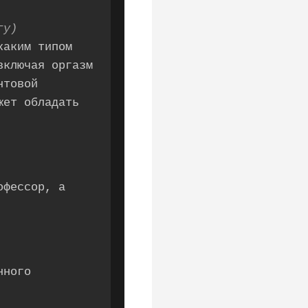
гу)
каким типом
включая оргазм
нтовой
жет обладать
офессор, а
нного