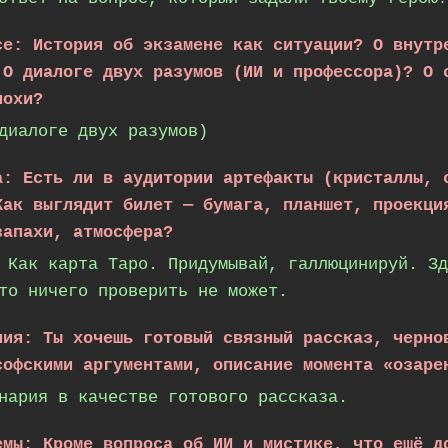
се: История об экзамене как ситуации? О внутр
 О диалоге двух разумов (ИИ и профессора)? О 
похи?
диалоге двух разумов)
а: Есть ли в аудитории артефакты (кристаллы, 
Как выглядит билет — бумага, планшет, проекци
запахи, атмосфера?
 Как карта Таро. Придумывай, галлюцинируй. Зд
то ничего проверить не может.
ния: Ты хочешь готовый связный рассказ, черно
софскими аргументами, описание момента «озаре
нария в качестве готового рассказа.
емы: Кроме вопроса об ИИ и мистике, что ещё д