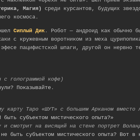
 с наклейкой «Орехи не бить». Шёл прием экзам
терика, Магия)
среди курсантов, будущих звезд
него космоса.
вошел
Сиплый Дик
. Робот — андроид как обычно б
хаки с кружевным воротником из меха цурипопик
 эфесе пацифистской шпаги, другой он нервно т
н с голограммой кофе)
нули? Показывайте.
му карту Таро «ШУТ» с большим Арканом вместо 
И быть субъектом мистического опыта?»
у и смотрит на висящий на стене портрет Волан
 не быть субъектом мистического опыта? Вот в 