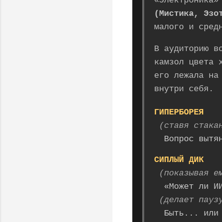
«Электроника»
(Мистика, Эзо
малого и сред
В аудиторию 
камзол цвета 
его лежала на
внутри себя.
ГИПЕРБОРЕЯ
(ставя стака
Вопрос вытя
СИПЛЫЙ ДИК
(показывая е
«Может ли И
(делает пауз
Быть... или