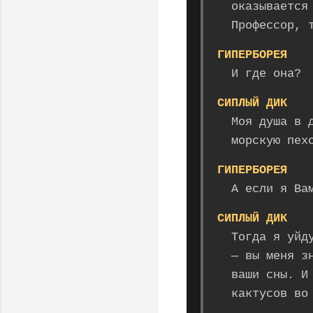
оказывается
Профессор, 
ГИПЕРБОРЕЯ
И где она?
СИПЛЫЙ ДИК
Моя душа в 
морскую пех
ГИПЕРБОРЕЯ
А если я Ва
СИПЛЫЙ ДИК
Тогда я уйд
— вы меня з
ваши сны. И
кактусов во