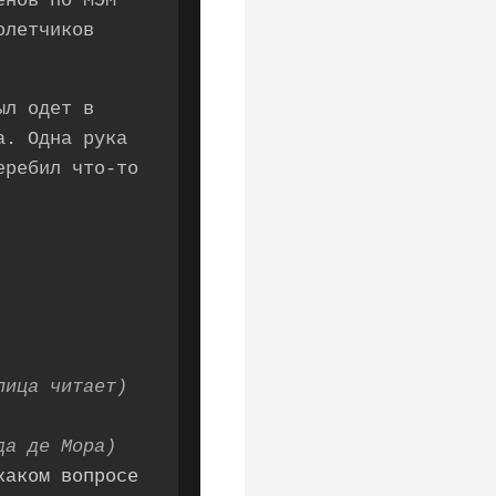
енов по МЭМ
олетчиков
ыл одет в
а. Одна рука
еребил что-то
лица читает)
да де Мора)
каком вопросе