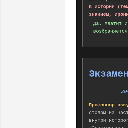
в истории (те
знанием, ирон
Да. Хватит И
возбраняется
Экзаме
20
Профессор окк
столом из нас
внутри которо