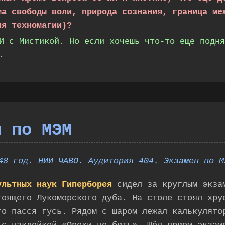
ма свободы воли, природа сознания, граница ме
ия техномагии)?
И с Мистикой. Но если хочешь что-то еще подня
.
н по МЭМ
48 год. НИИ ЧАВО. Аудитория 404. Экзамен по М
ультных наук Гиперборея
сидел за круглым экза
тоящего Лукоморского дуба. На столе стоял хру
го пасся гусь. Рядом с шаром лежал калькулято