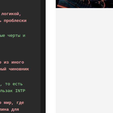
 логикой,
ь проблески
ые черты и
о из иного
ный чиновник
, то есть
льзак INTP
о мир, где
лина для