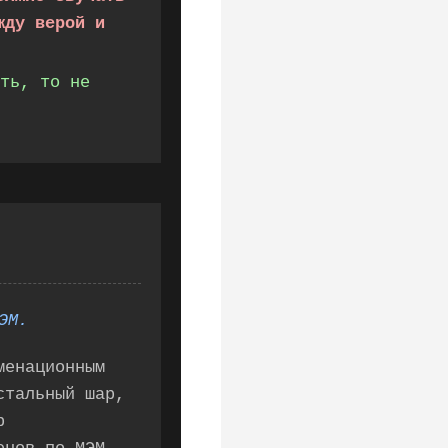
жду верой и
ть, то не
ЭМ.
менационным
стальный шар,
р