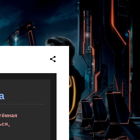
а
тёмная
ься,