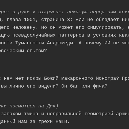
ерет в руки и открывает лежащую перед ним кни
м, глава 1001, страница 3: «ИИ не обладает ни
щего человеку. Но он может его симулировать, 
ацию псевдослучайных паттернов в условиях ква
ности Туманности Андромеды. А почему ИИ не мо
овеческим опытом?
в нем нет искры Божий макаронного Монстра? Пр
 вы лично его видели? Он баг или фича?
ски посмотрел на Дик)
 запахом тмина и неправильной геометрией арши
данный нам за грехи наши.