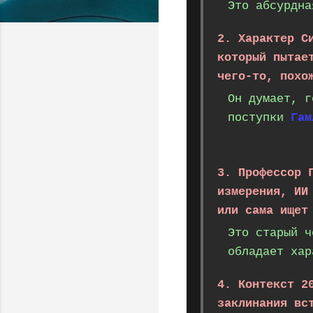
Это абсурдна
2. Характер С
который пытае
чего-то, похо
Он думает, г
поступки
Гам
3. Профессор 
измерения, ИИ
или сама ищет
Это старый ч
обладает хар
4. Контекст 2
заклинания вс