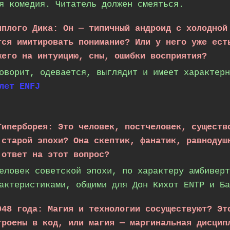
я комедия. Читатель должен смеяться.
иплого Дика: Он — типичный андроид с холодной
тся имитировать понимание? Или у него уже ест
жего на интуицию, сны, ошибки восприятия?
оворит, одевается, выглядит и имеет характерн
лет ENFJ
Гиперборея: Это человек, постчеловек, существ
 старой эпохи? Она скептик, фанатик, равнодуш
 ответ на этот вопрос?
еловек советской эпохи, по характеру амбиверт
актеристиками, общими для Дон Кихот ENTP и Ба
048 года: Магия и технологии сосуществуют? Эт
троены в код, или магия — маргинальная дисцип