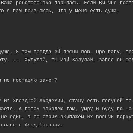
 Ваша роботособака порылась. Если Вы мне пост
то я вам признаюсь, что у меня есть душа.
душе. Я там всегда ей песни пою. Про папу, пр
оту. ... Хулулай, ты мой Халулай, запел он фо
м не поставлю зачет?
у из Звездной Академии, стану есть голубей по
наете. А потом заболею там, умру и буду по но
 не один, а со своим экипажем их восьми ворку
 главе с Альдебараном.