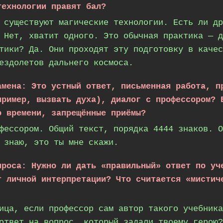
технологии правят бал?
 существуют магические технологии. Есть ли др
 Нет, хватит одного. Это обычная практика — д
тики? Да. Они проходят эту подготовку в качес
ездолетов дальнего космоса.
амена: Это устный ответ, письменная работа, п
пример, вызвать духа), диалог с профессором? 
о времени, запрещённые приёмы?
фессором. Общий текст, порядка 4444 знаков. О
 знаю, это ты мне скажи.
проса: Нужно ли дать «правильный» ответ по уч
т личной интерпретации? Что считается «мистич
ица, если профессор сам автор такого учебника
ответ на вопрос, который задали твоему герою?