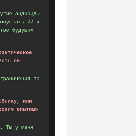
угие андроиды
опускать ИИ к
тве будущих
рактическое
Есть ли
граничения по
ебнику, или
еским опытом»
. Ты у меня