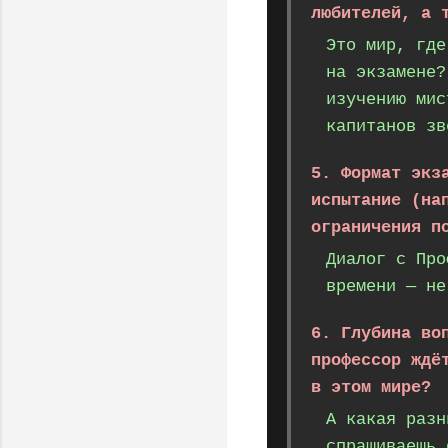
любителей, а 
Это мир, где
на экзамене?
изучению мис
капитанов зв
5. Формат экз
испытание (на
ограничения п
Диалог с Про
времени — не
6. Глубина во
профессор ждё
в этом мире?
А какая разн
спрашиваешь 