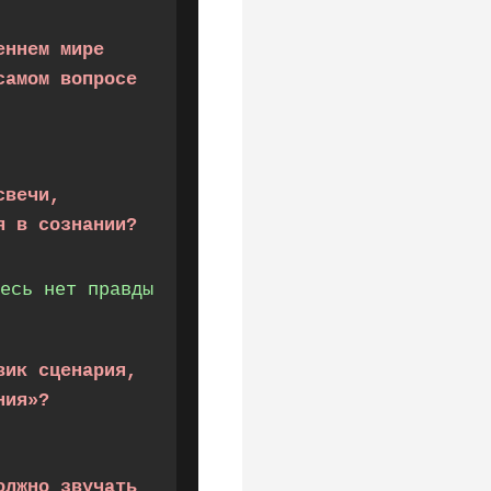
еннем мире
самом вопросе
свечи,
я в сознании?
есь нет правды
вик сценария,
ния»?
олжно звучать