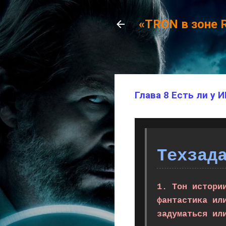
«TRON в зоне 
Глава 8 Есть ли у 
Техзад
1. Тон истори
фантастика ил
задуматься ил