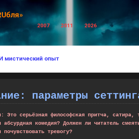
К основному контенту
RUбля»
2007
2011
2026
ИИ мистический опыт
ание: параметры сеттинг
и: Это серьёзная философская притча, сатира, 
и абсурдная комедия? Должен ли читатель смеят
и почувствовать тревогу?