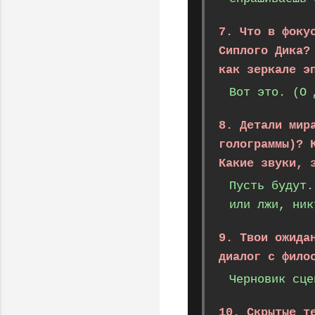
7. Что в фоку
Сиплого Дика?
как зеркале э
Вот это. (О 
8. Детали мир
голограммы)? 
Какие звуки, 
Пусть будут.
или лжи, ник
9. Твои ожида
диалог с фило
Черновик сце
10. Скрытые т