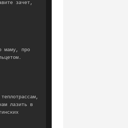
авите зачет,
о маму, про
льцетом.
 теплотрассам,
чам лазить в
тинских