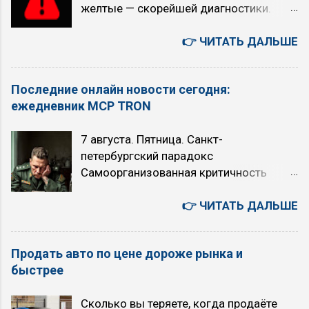
желтые — скорейшей диагностики.
O/D (O/D ON): при равномерном
Индикатор Как выглядит Что означает
движении с большой скоростью (по
Красный/желтый восклицательный
👉 ЧИТАТЬ ДАЛЬШЕ
трассам, на скоростных участках) на
знак, часто с текстом на дисплее
скоростях выше 70 км/ч (снижается
Общее предупреждение об опасности:
расход топлива, обороты падают)
Последние онлайн новости сегодня:
падение давления масла, проблемы с
многие рекомендуют никогда не
ежедневник MCP TRON
электрикой, незакрытые двери. Всегда
выключать O/D, за исключением
проверяйте сообщение на экране.
случаев, когда требуется быстрый
7 августа. Пятница. Санкт-
Красный восклицательный знак в круге,
разгон (например, кого-то обогнать или
петербургский парадокс
буква P в круге или надпись BRAKE
активно проехать по городу) Когда НЕ
Самоорганизованная критичность
Включен ручной тормоз, низкий
рекомендуется использовать режим
Степенной закон Точка Кюри
уровень тормозной жидкости, износ
O/D (O/D OFF): при движении...
Искусственный Интеллект или ядерный
👉 ЧИТАТЬ ДАЛЬШЕ
колодок или другие проблемы в
апокалипсис: выбор над пропастью во
тормозной системе. Движение опасно.
лжи 6 августа. Четверг. Япония -
Красный или синий термометр в
Продать авто по цене дороже рынка и
автомобили, авто аукционы, история,
жидкости (мигание указывает на сбой)
быстрее
бизнес, культура, быт. 您好！若为文心千
...
帆相关问题（如调用大模型API等），建
Сколько вы теряете, когда продаёте
议您可联系千帆咨询反馈，网址