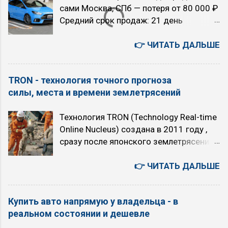
сами Москва, СПб — потеря от 80 000 ₽
https://qianfan.cloud.baidu.com/ 。感谢
Средний срок продаж: 21 день
您的关注与支持 - как есть. 5 августа.
Екатеринбург, Новосибирск — потеря от
Среда. Текущие главные темы моего
120 000 ₽ Средний срок продаж: 47
👉 ЧИТАТЬ ДАЛЬШЕ
блога «TRON в зоне RUбля»
дней Райцентры и посёлки — потеря от
Искусственный интеллект или ядерный
150 000 ₽ Средний срок продаж: 83
апокалипсис (с 2026 года) Технология
TRON - технология точного прогноза
дня 🚫 80% звонков по объявлению —
точного прогноза землетрясений TRON
силы, места и времени землетрясений
перекупщики КАК РАБОТАЕТ СИСТЕМА
(с 2011 года) Вероучение первой в
1 Потенциальный покупатель
мире интернет-религия «16 ТРОН» (с
Технология TRON (Technology Real-time
интересуется сменой машины ↓ 2
2007 года) 00:41:21 Сценарии
Online Nucleus) создана в 2011 году ,
«ПАПА» показывает ему ваше
будущего на 5 лет. Позитивный
сразу после японского землетрясения
предложение ↓ 3 Покупатель звонит
сценарий. ИИ остается под контролем
Тохоку 11 марта 2011 года . В её
Вам напрямую ↓ 4 Вы продаёте свой
людей. Но почему-то, все эти люди,
основе - способность животных
👉 ЧИТАТЬ ДАЛЬШЕ
автомобиль ...
осуществляющие контроль, являются
заранее предчувствовать
хорошими людьми, и используют ИИ
землетрясения. Собирая через
только во благо. Плохой сценарий. ИИ
Купить авто напрямую у владельца - в
интернет данные об изменениях в
остается под контролем людей.
реальном состоянии и дешевле
поведении животных и анализируя их,
Появляются люди которые используют
можно предсказывать силу, место и