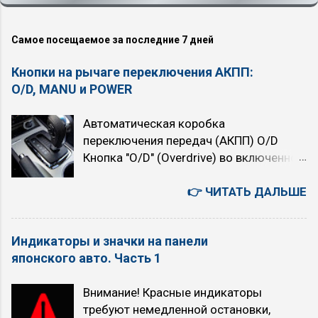
Самое посещаемое за последние 7 дней
Кнопки на рычаге переключения АКПП:
O/D, MANU и POWER
Автоматическая коробка
переключения передач (АКПП) O/D
Кнопка "O/D" (Overdrive) во включенном
состоянии подключает четвёртую,
высшую передачу. При нажатой кнопке
👉 ЧИТАТЬ ДАЛЬШЕ
автомат четырёхступенчатый. При
отпущенной (горит индикатор "O/D
Индикаторы и значки на панели
OFF") — трёхступенчатый. При
японского авто. Часть 1
включении Overdrive автомобиль
немного теряет в динамике, но расход
Внимание! Красные индикаторы
топлива уменьшается. Когда
требуют немедленной остановки,
рекомендуется использовать режим