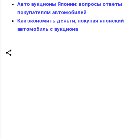
Авто аукционы Японии: вопросы ответы
покупателям автомобилей
Как экономить деньги, покупая японский
автомобиль с аукциона
К
о
м
м
е
н
т
а
р