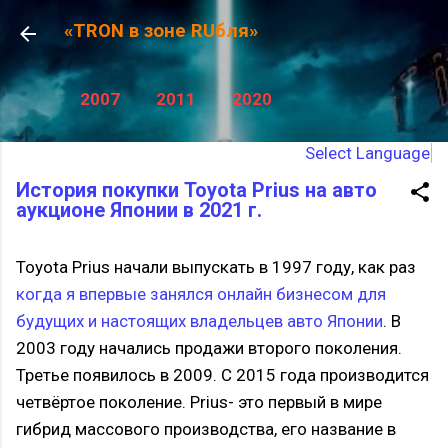
К основному контенту
«TRON в зоне RUбля»
2007
2011
2020
Select Language
История покупки Toyota Prius на авто
аукционе Японии в 2021 г.
Toyota Prius начали выпускать в 1997 году, как раз
когда я впервые занялся онлайн бизнесом для
будущих и настоящих владельцев авто Японии
. В
2003 году начались продажи второго поколения.
Третье появилось в 2009. С 2015 года производится
четвёртое поколение. Prius- это первый в мире
гибрид массового производства, его название в