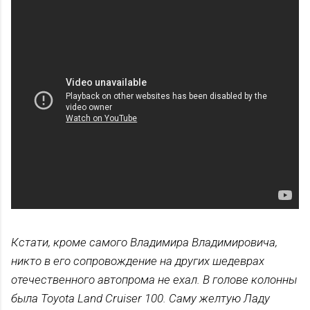
Кстати, кроме самого Владимира Владимировича,
никто в его сопровождение на других шедеврах
отечественного автопрома не ехал. В голове колонны
была Toyota Land Cruiser 100. Саму желтую Ладу