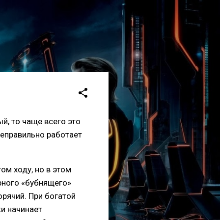
й, то чаще всего это
неправильно работает
ом ходу, но в этом
рного «бубнящего»
орячий. При богатой
ки начинает