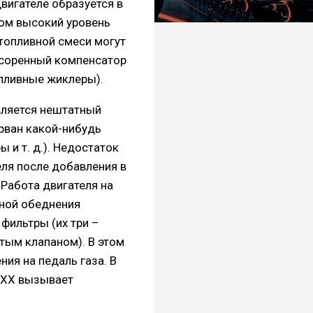
вигателе образуется в
ком высокий уровень
топливной смеси могут
асоренный компенсатор
опливные жиклеры).
вляется нештатный
орван какой-нибудь
 и т. д.). Недостаток
еля после добавления в
Работа двигателя на
иной обеднения
фильтры (их три –
атым клапаном). В этом
ия на педаль газа. В
а ХХ вызывает