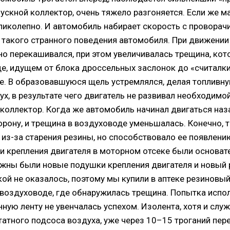
впускной коллектор, очень тяжело разгоняется. Если же м
ликолепно. И автомобиль набирает скорость с проворачи
такого странного поведения автомобиля. При движении 
о перекашивался, при этом увеличивалась трещина, кот
е, идущем от блока дроссельных заслонок до «считалки
е. В образовавшуюся щель устремлялся, делая топливну
х, в результате чего двигатель не развивал необходимо
 коллектор. Когда же автомобиль начинал двигаться наз
орону, и трещина в воздуховоде уменьшалась. Конечно, 
из-за старения резины, но способствовало ее появлению
и крепления двигателя в моторном отсеке были основат
ужны были новые подушки крепления двигателя и новый
кой не оказалось, поэтому мы купили в аптеке резиновый
воздуховоде, где обнаружилась трещина. Попытка испол
ую ленту не увенчалась успехом. Изолента, хотя и слу
атного подсоса воздуха, уже через 10–15 троганий пер