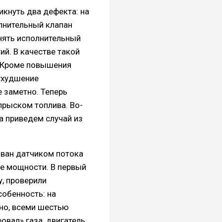
икнуть два дефекта: на
лнительный клапан
снять исполнительный
ий. В качестве такой
. Кроме повышения
ухудшение
е заметно. Теперь
прыском топлива. Во-
а приведем случай из
ован датчиком потока
ие мощности. В первый
, проверили
собенность: на
нно, всеми шестью
овал» газа, двигатель