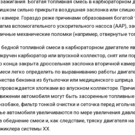
 зажигания. Богатая топливная смесь в карбюраторном д
 слишком сильно прикрыта воздушная заслонка или слиш
 камере. Гораздо реже причинами образования богатой 
агма вспомогательного ускорительного насоса (AAP), з
личные механические поломки (например, отвернутые т
 бедной топливной смеси в карбюраторном двигателе я
икручен карбюратор или впускной коллектор, снят или п
о конца закрыта дроссельная заслонка вторичной камеры
меси легко определить по выравниванию работы двигат
ества бензина из бутылочки или медицинского шприца. 
опровождается хлопками во впускном коллекторе. Прич
движении автомобиля могут быть засоренные топливные 
нзобаке, фильтр тонкой очистки и сеточка перед игольч
нье автомобиля увеличиваются по мере увеличения давлен
 обеднение смеси и, как следствие, тряску двигателя н
 жиклера системы ХХ.