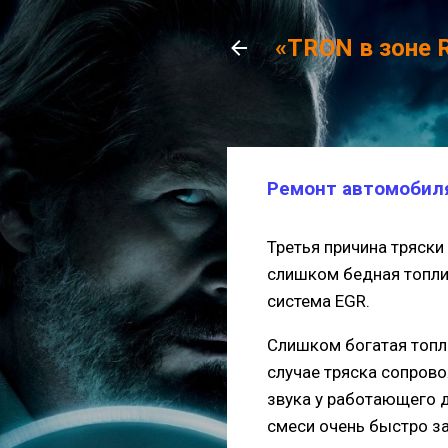
«TRON в зоне 
Ремонт автомобиля
Третья причина тряски
слишком бедная топлив
система EGR.
Слишком богатая топли
случае тряска сопров
звука у работающего д
смеси очень быстро за