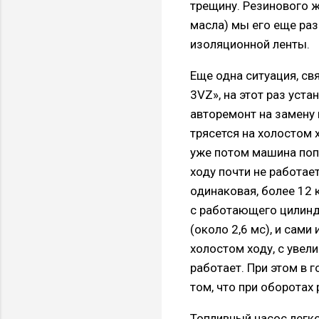
трещину. Резинового ж
масла) мы его еще раз
изоляционной ленты.
Еще одна ситуация, св
3VZ», на этот раз уста
авторемонт на замену 
трясется на холостом х
уже потом машина попа
ходу почти не работае
одинаковая, более 12 
с работающего цилинд
(около 2,6 мс), и сам
холостом ходу, с увели
работает. При этом в г
том, что при оборотах
Топливный насос легко