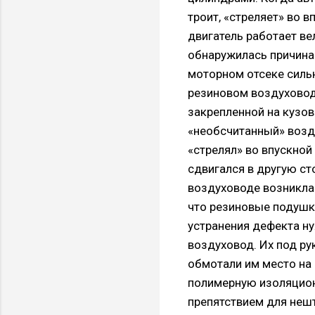
троит, «стреляет» во 
двигатель работает ве
обнаружилась причина 
моторном отсеке сильн
резиновом воздуховод
закрепленной на кузов
«необсчитанный» возду
«стрелял» во впускной
сдвигался в другую ст
воздуховоде возникла 
что резиновые подушк
устранения дефекта н
воздуховод. Их под ру
обмотали им место на 
полимерную изоляционн
препятствием для нешт