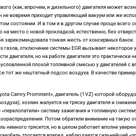
вого (как, впрочем, и дизельного) двигателя может возн
н не вовремя приходит управляющий вакуум или же испо
том состоянии. И в том и в другом случае проще всего 
о на место с новой прокладкой, естественно, без отверст
бя зарекомендовала тонкая жесть от консервных банок
х газов, отключение системы EGR вызывает некоторое 
ти двигателя, но на работе двигателя это практически н
бусловленной плохой топливной смесью у двигателей с в
се тот же нештатный подсос воздуха. В качестве пример
yota Camry Prominent», двигатель (1VZ) которой оборуд
воздуха); хозяин жалуется на тряску двигателя и снижен
«перелопатили» систему зажигания и топливную систему
азораспределения. Потом обратили внимание на такую о
ль немного трясется, но в целом работает вполне увере
омобиль трогается вперед, наблюдается сильнейший «пр