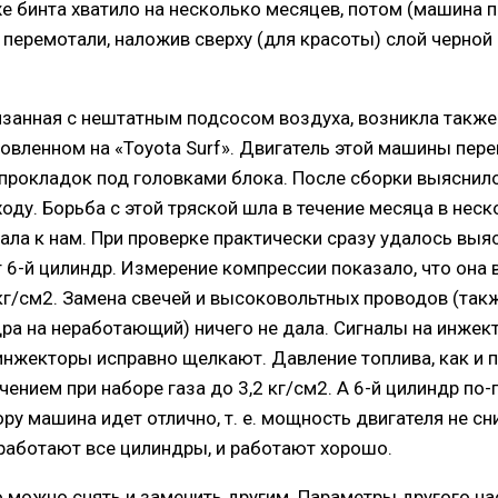
е бинта хватило на несколько месяцев, потом (машина 
 перемотали, наложив сверху (для красоты) слой черно
язанная с нештатным подсосом воздуха, возникла также 
новленном на «Toyota Surf». Двигатель этой машины перег
прокладок под головками блока. После сборки выяснило
оду. Борьба с этой тряской шла в течение месяца в неск
ла к нам. При проверке практически сразу удалось выяс
т 6-й цилиндр. Измерение компрессии показало, что она 
кг/см2. Замена свечей и высоковольтных проводов (такж
ра на неработающий) ничего не дала. Сигналы на инже
и инжекторы исправно щелкают. Давление топлива, как и 
чением при наборе газа до 3,2 кг/см2. А 6-й цилиндр по
ору машина идет отлично, т. е. мощность двигателя не сн
 работают все цилиндры, и работают хорошо.
 можно снять и заменить другим. Параметры другого на