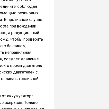
оедините, соблюдая
с помощью резиновых
а. В противном случае
форта при вождении
сос, а редукционный
/см2. Чтобы проверить
ро с бензином,
ть неправильная,
ин, создает давление
ое-то время двигатель
онских двигателей с
топлива в топливной
и от аккумулятора
ор исправен. Только
 поэтому на них нельзя