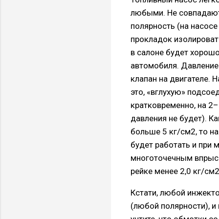
любыми. Не совпадают
полярность (на насосе
прокладок изолировать
в салоне будет хорошо
автомобиля. Давление 
клапан на двигателе. 
это, «вглухую» подсое
кратковременно, на 2–
давления не будет). К
больше 5 кг/см2, то н
будет работать и при 
многоточечным впрыск
рейке менее 2,0 кг/см2
Кстати, любой инжекто
(любой полярности), и
учтите, что обмотки с