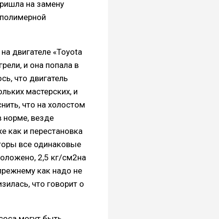
пришла на замену
й полимерной
на двигателе «Toyota
рели, и она попала в
сь, что двигатель
ольких мастерских, и
нить, что на холостом
в норме, везде
е как и перестановка
кторы все одинаковые
положено, 2,5 кг/см2на
-прежнему как надо не
изилась, что говорит о
соса могут быть