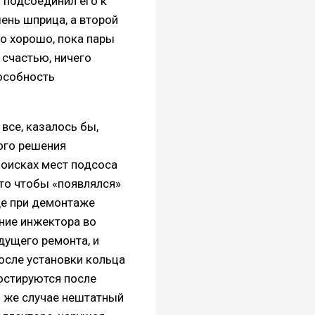
 подсоединил его к
ень шприца, а второй
о хорошо, пока пары
 счастью, ничего
особность
все, казалось бы,
ого решения
поисках мест подсоса
 то чтобы «появлялся»
Еще при демонтаже
ние инжектора во
дущего ремонта, и
После установки кольца
остируются после
 же случае нештатный