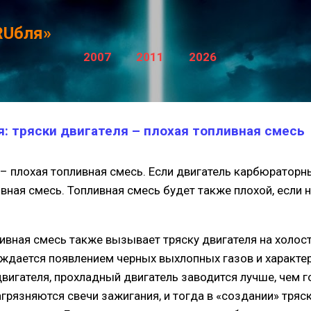
К основному контенту
RUбля»
2007
2011
2026
: тряски двигателя – плохая топливная смесь
 – плохая топливная смесь. Если двигатель карбюраторны
ная смесь. Топливная смесь будет также плохой, если 
вная смесь также вызывает тряску двигателя на холост
ождается появлением черных выхлопных газов и характе
вигателя, прохладный двигатель заводится лучше, чем г
грязняются свечи зажигания, и тогда в «создании» тряс