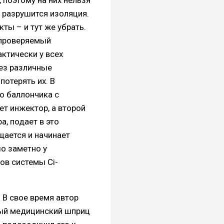
х разрушится изоляция.
ты – и тут же убрать.
о проверяемый
актически у всех
рез различные
отерять их. В
о баллончика с
т инжектор, а второй
а, подает в это
щается и начинает
шо заметно у
ов системы Ci-
. В свое время автор
вый медицинский шприц