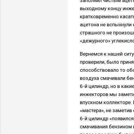
заполнил чистым ацет
выходному концу инжек
кратковременно касат
ацетона не вспыхнули 
страшного не произош
«дежурного» углекисл
Вернемся к нашей ситу
проверили, было приня
способствовало то обс
воздуха смачивали бен
6-й цилиндр, но в как
инжекторов мы замети
впускном коллекторе. 
«мастера», не заметив
6-й цилиндр «появился
смачивания бензином 