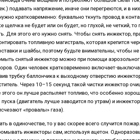
ек.) подавать напряжение, иначе они перегреются, и в ни
ужно кратковременно: буквально ткнуть провод в контак
е щелчка не будет или он будет, но глухой, не четкий, т
. Для этого его нужно снять. Чтобы снять инжектор, пр
онтировать топливную магистраль, которая крепится че
тавки и шайбы, поэтому будьте внимательны, чтобы не п
омыть снятый инжектор можно при помощи аэрозольног
оров. Один человек кратковременно включает-выключае
авив трубку баллончика к выходному отверстию инжектор
титель. Через 10–15 секунд такой чистки инжектор очи
 этого он лучше распыляет топливо, что особенно хоро
пуска (двигатель лучше заводится по утрам) и инжектор
счезают «провалы» газа).
ть в одиночестве, то у вас скорее всего случится пожар
промывать инжекторы сам, используя ацетон. Одноразо