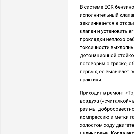
В системе EGR бензино
исполнительный клапа
заклинивается в откры
клапан и установить ег
прокладки неплохо се
токсичности выхлопны
детонационной стойкос
поговорим о тряске, о
первых, ее вызывает в
практики.
Приходит в ремонт «To
воздуха («считалкой» 
раз мы добросовестно 
компрессию и метки г
холостом ходу двигате
цилиндрами. Когда авт