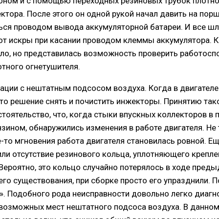
оном и с помощью переходных резиновых трубок плотно
тора. После этого он одной рукой начал давить на порш
ься проводом вывода аккумуляторной батареи. И все шл
от искры при касании проводом клеммы аккумулятора. К
ло, но представилась возможность проверить работосп
отного огнетушителя.
ации с нештатным подсосом воздуха. Когда в двигателе 
то решение снять и почистить инжекторы. Принятию так
тоятельство, что, когда стыки впускных коллекторов в 
зином, обнаружились изменения в работе двигателя. Не
ие-то мгновения работа двигателя становилась ровной. 
ли отсутствие резинового кольца, уплотняющего крепле
Вероятно, это кольцо случайно потерялось в ходе преды
 его существования, при сборке просто его упразднили. 
». Подобного рода неисправности довольно легко диагн
возможных мест нештатного подсоса воздуха. В данном