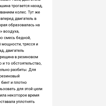
ашина трогается назад,
ванием колес. Тут же
вперед двигатель в
орая образовалась на
» воздуха,
ю смесь бедной,
й мощности, трясся и
ад, двигатель
трещина в резиновом
 и то обстоятельство,
ельно разбиты. Для
 резиновый
 бинт и плотно
ьзовать для этой цели
жила некоторое время
еставала уплотнять