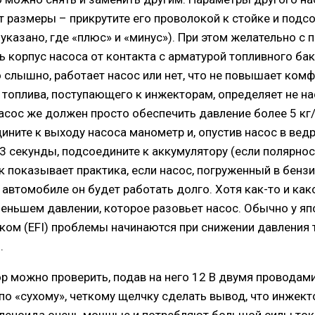
 размеры – прикрутите его проволокой к стойке и подс
 указано, где «плюс» и «минус»). При этом желательно 
 корпус насоса от контакта с арматурой топливного бак
 слышно, работает насос или нет, что не повышает ком
топлива, поступающего к инжекторам, определяет не на
Насос же должен просто обеспечить давление более 5 кг
дините к выходу насоса манометр и, опустив насос в вед
3 секунды, подсоедините к аккумулятору (если полярнос
ак показывает практика, если насос, погруженный в бенз
а автомобиле он будет работать долго. Хотя как-то и как
меньшем давлении, которое разовьет насос. Обычно у яп
ом (EFI) проблемы начинаются при снижении давления 
.
р можно проверить, подав на него 12 В двумя проводам
 по «сухому», четкому щелчку сделать вывод, что инжект
оленоида очень мощные и потребляют большой силы ток,