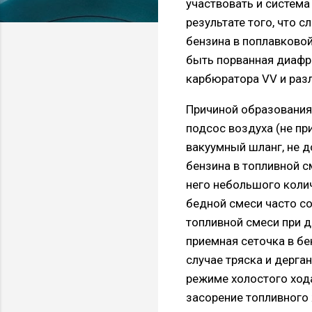
участвовать и система
результате того, что
бензина в поплавковой
быть порванная диафр
карбюратора VV и раз
Причиной образования
подсос воздуха (не пр
вакуумный шланг, не д
бензина в топливной с
него небольшого колич
бедной смеси часто с
топливной смеси при 
приемная сеточка в бе
случае тряска и дерга
режиме холостого хода
засорение топливного