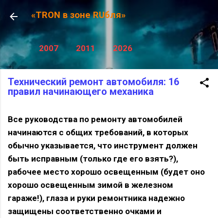
К основному контенту
«TRON в зоне RUбля»
2007
2011
2026
Технический ремонт автомобиля: 16
правил начинающего механика
Все руководства по ремонту автомобилей
начинаются с общих требований, в которых
обычно указывается, что инструмент должен
быть исправным (только где его взять?),
рабочее место хорошо освещенным (будет оно
хорошо освещенным зимой в железном
гараже!), глаза и руки ремонтника надежно
защищены соответственно очками и