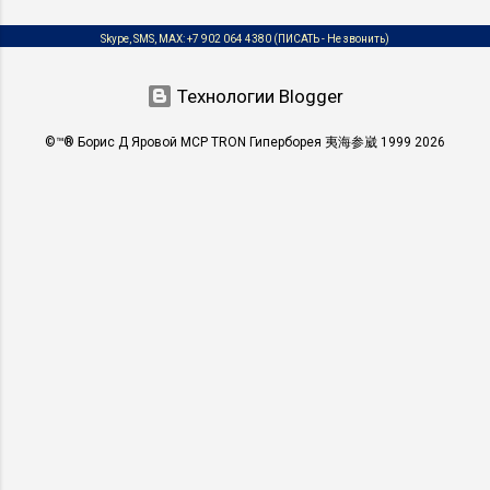
Skype, SMS, MAX:
+7 902 064 4380
(ПИСАТЬ - Не звонить)
Технологии Blogger
©™® Борис Д Яровой MCP TRON Гиперборея 夷海参崴 1999 2026