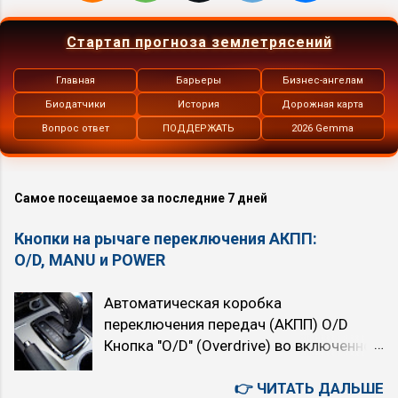
Стартап прогноза землетрясений
Главная
Барьеры
Бизнес-ангелам
Биодатчики
История
Дорожная карта
Вопрос ответ
ПОДДЕРЖАТЬ
2026 Gemma
Самое посещаемое за последние 7 дней
Кнопки на рычаге переключения АКПП:
O/D, MANU и POWER
Автоматическая коробка
переключения передач (АКПП) O/D
Кнопка "O/D" (Overdrive) во включенном
состоянии подключает четвёртую,
высшую передачу. При нажатой кнопке
👉 ЧИТАТЬ ДАЛЬШЕ