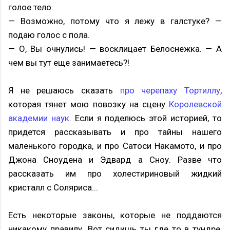
голое тело.
— Возможно, потому что я лежу в галстуке? —
подаю голос с пола.
— О, Вы очнулись! — восклицает Белоснежка. — А
чем вы тут еще занимаетесь?!
Я не решаюсь сказать
про черепаху Тортиллу
,
которая тянет мою повозку на сцену
Королевской
академии наук
. Если я поделюсь этой историей, то
придется рассказывать и про тайны нашего
маленького городка, и про Сатоси Накамото, и про
Джона Сноудена и Эдвард а Сноу. Разве что
рассказать им про холестириновый жидкий
кристалл с Соляриса...
Есть некоторые законы, которые не поддаются
никакому правилу. Вот сидишь ты где то в тундре,