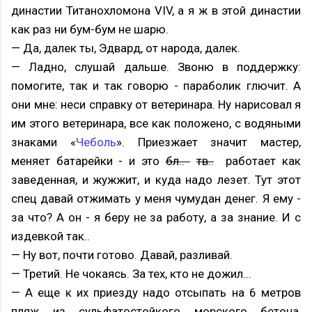
династии Титанохломона VIV, а я ж в этой династии
как раз ни бум-бум не шарю.
— Да, далек ты, Эдвард, от народа, далек.
— Ладно, слушай дальше. Звоню в поддержку:
помогите, так и так говорю - параболик глючит. А
они мне: неси справку от ветеринара. Ну нарисовал я
им этого ветеринара, все как положено, с водяными
знаками «
Чеболь
». Приезжает значит мастер,
меняет батарейки - и это
бл..
тв..
работает как
заведенная, и жужжит, и куда надо лезет. Тут этот
спец давай отжимать у меня чумудан денег. Я ему -
за что? А он - я беру не за работу, а за знание. И с
издевкой так..
— Ну вот, почти готово. Давай, разливай.
— Третий. Не чокаясь. За тех, кто не дожил...
— А еще к их приезду надо отсыпать на 6 метров
пляж из сульфатостойкого морского бетона,