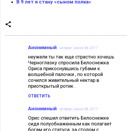
В 9 лет я стану «сыном полка»
Анонимный
четверг, июня 08, 2017
К
неужели ты так еще страстно хочешь
о
Черноглазку спросила Белоснежка
м
Ориса прикоснувшись губами к
волшебной палочки , по которой
м
сочился живительный нектар в
е
приоткрытый ротик .
н
ОТВЕТИТЬ
т
а
Анонимный
четверг, июня 08, 2017
р
Орис спешил ответить Белоснежке
сидя полуобнаженным как полагает
и
богам его статуса, за столом с