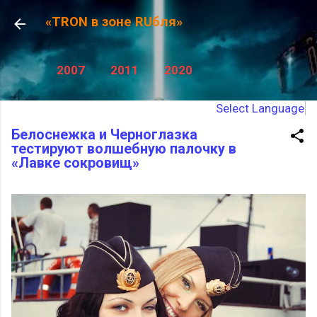
К основному контенту
«TRON в зоне RUбля»
2007
2011
2020
Select Language
Белоснежка и Черноглазка
тестируют волшебную палочку в
«Лавке сокровищ»