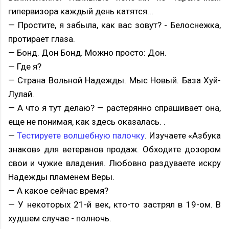
гипервизора каждый день катятся...
— Простите, я забыла, как вас зовут? - Белоснежка,
протирает глаза.
— Бонд. Дон Бонд. Можно просто: Дон.
— Где я?
— Страна Вольной Надежды. Мыс Новый. База Хуй-
Лулай.
— А что я тут делаю? — растерянно спрашивает она,
еще не понимая, как здесь оказалась. .
—
Тестируете волшебную палочку
. Изучаете «Азбука
знаков» для ветеранов продаж. Обходите дозором
свои и чужие владения. Любовно раздуваете искру
Надежды пламенем Веры.
— А какое сейчас время?
— У некоторых 21-й век, кто-то застрял в 19-ом. В
худшем случае - полночь.