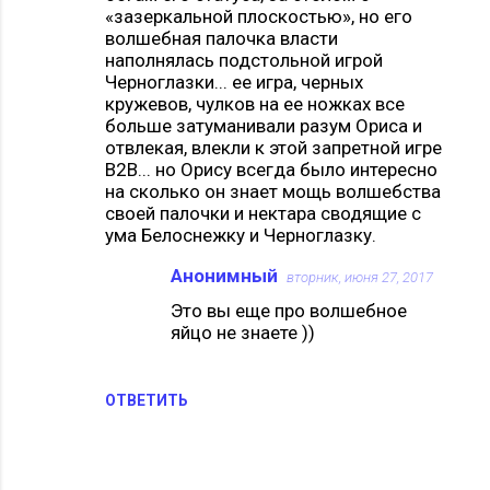
и
«зазеркальной плоскостью», но его
волшебная палочка власти
наполнялась подстольной игрой
Черноглазки... ее игра, черных
кружевов, чулков на ее ножках все
больше затуманивали разум Ориса и
отвлекая, влекли к этой запретной игре
B2B... но Орису всегда было интересно
на сколько он знает мощь волшебства
своей палочки и нектара сводящие с
ума Белоснежку и Черноглазку.
Анонимный
вторник, июня 27, 2017
Это вы еще про волшебное
яйцо не знаете ))
ОТВЕТИТЬ