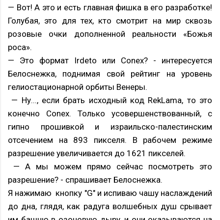
— Вот! А это и есть главная фишка в его разработке!
Голубая, это для тех, кто смотрит на мир сквозь
розовые очки дополненной реальности «Божья
роса».
— Это формат Irdeto или Conex? - интересуется
Белоснежка, поднимая свой рейтинг на уровень
гелиостационарной орбиты Венеры.
— Ну..., если брать исходный код RekLama, то это
конечно Conex. Только усовершенствованный, с
гипно прошивкой и израильско-палестинским
отсечением на 893 пикселя. В рабочем режиме
разрешение увеличивается до 1621 пикселей.
— А мы можем прямо сейчас посмотреть это
разрешение? - спрашивает Белоснежка.
Я нажимаю кнопку "G" и испиваю чашу наслаждений
до дна, глядя, как радуга волшебных душ срывает
им башню в озоновую дыру, и они оказываются на