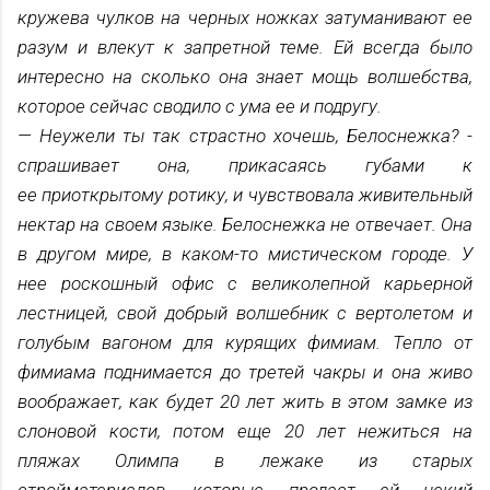
кружева чулков на черных ножках затуманивают ее
разум и влекут к запретной теме. Ей всегда было
интересно на сколько она знает мощь волшебства,
которое сейчас сводило с ума ее и подругу.
— Неужели ты так страстно хочешь, Белоснежка? -
спрашивает она, прикасаясь губами к
ее
приоткрытому ротику, и чувствовала
живительный
нектар на своем языке.
Белоснежка не отвечает. Она
в другом мире, в каком-то
мистическом городе. У
нее
роскошный офис с великолепной карьерной
лестницей, свой добрый волшебник с вертолетом и
голубым вагоном для курящих фимиам. Тепло от
фимиама поднимается до третей чакры и она живо
воображает, как будет 20 лет жить в этом замке из
слоновой кости, потом еще 20 лет нежиться на
пляжах Олимпа в лежаке из старых