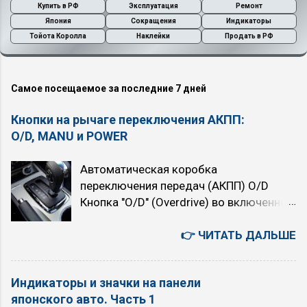
Купить в РФ
Эксплуатация
Ремонт
о
Япония
Сокращения
Индикаторы
м
м
Тойота Королла
Наклейки
Продать в РФ
е
н
т
Самое посещаемое за последние 7 дней
а
р
Кнопки на рычаге переключения АКПП:
и
й
O/D, MANU и POWER
Автоматическая коробка
переключения передач (АКПП) O/D
Кнопка "O/D" (Overdrive) во включенном
состоянии подключает четвёртую,
высшую передачу. При нажатой кнопке
👉 ЧИТАТЬ ДАЛЬШЕ
автомат четырёхступенчатый. При
отпущенной (горит индикатор "O/D
Индикаторы и значки на панели
OFF") — трёхступенчатый. При
японского авто. Часть 1
включении Overdrive автомобиль