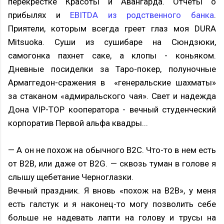
перекрестке Красоты и Авангарда. Отчеты о
прибылях и
EBITDA из родственного банка
.
Приятели, которым всегда греет глаз моя DURA
Mitsuoka. Суши из сушибаре на Сюндзюки,
самогонка пахнет саке, а клопы - коньяком.
Дневные посиделки за Таро-покер, полуночные
Армаггедон-сражения в «генеральские шахматы»
за стаканом «адмиральского чая». Свет и надежда
Дона VIP-TOP кооператора - вечный студенческий
корпоратив Первой альфа квадры...
— А он не похож на обычного B2C. Что-то в нем есть
от B2B, или даже от B2G. — сквозь туман в голове я
слышу щебетание Черноглазки.
Вечный праздник. Я вновь «похож на B2B», у меня
есть галстук и я наконец-то могу позволить себе
больше не надевать лапти на голову и трусы на