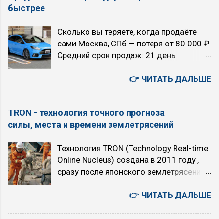
быстрее
бизнес, культура, быт. 您好！若为文心千
...
帆相关问题（如调用大模型API等），建
Сколько вы теряете, когда продаёте
议您可联系千帆咨询反馈，网址
сами Москва, СПб — потеря от 80 000 ₽
https://qianfan.cloud.baidu.com/ 。感谢
Средний срок продаж: 21 день
您的关注与支持 - как есть. 5 августа.
Екатеринбург, Новосибирск — потеря от
Среда. Текущие главные темы моего
120 000 ₽ Средний срок продаж: 47
👉 ЧИТАТЬ ДАЛЬШЕ
блога «TRON в зоне RUбля»
дней Райцентры и посёлки — потеря от
Искусственный интеллект или ядерный
150 000 ₽ Средний срок продаж: 83
апокалипсис (с 2026 года) Технология
TRON - технология точного прогноза
дня 🚫 80% звонков по объявлению —
точного прогноза землетрясений TRON
силы, места и времени землетрясений
перекупщики КАК РАБОТАЕТ СИСТЕМА
(с 2011 года) Вероучение первой в
1 Потенциальный покупатель
мире интернет-религия «16 ТРОН» (с
Технология TRON (Technology Real-time
интересуется сменой машины ↓ 2
2007 года) 00:41:21 Сценарии
Online Nucleus) создана в 2011 году ,
«ПАПА» показывает ему ваше
будущего на 5 лет. Позитивный
сразу после японского землетрясения
предложение ↓ 3 Покупатель звонит
сценарий. ИИ остается под контролем
Тохоку 11 марта 2011 года . В её
Вам напрямую ↓ 4 Вы продаёте свой
людей. Но почему-то, все эти люди,
основе - способность животных
👉 ЧИТАТЬ ДАЛЬШЕ
автомобиль ...
осуществляющие контроль, являются
заранее предчувствовать
хорошими людьми, и используют ИИ
землетрясения. Собирая через