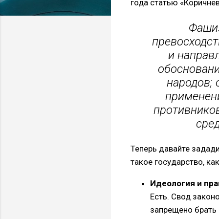
года статью «Коричнев
Фашиз
превосходст
и направ
обосновани
народов; 
применени
противнико
сре
Теперь давайте задад
такое государство, ка
Идеология и пра
Есть. Свод закон
запрещено брать 