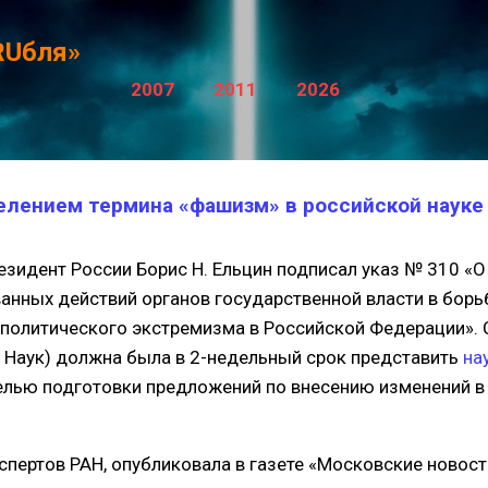
К основному контенту
RUбля»
2007
2011
2026
делением термина «фашизм» в российской науке
езидент России Борис Н. Ельцин подписал указ № 310 «О
анных действий органов государственной власти в борь
политического экстремизма в Российской Федерации». 
 Наук) должна была в 2-недельный срок представить
на
елью подготовки предложений по внесению изменений 
экспертов РАН, опубликовала в газете «Московские новос