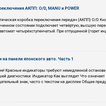
ереключения АКПП: O/D, MANU и POWER
ическая коробка переключения передач (АКПП) O/D Кноп
юченном состоянии подключает четвёртую, высшую пере
автомат четырёхступенчатый. При отпущенной (горит инд
пенчатый. При включении Overdrive автомобиль немного 
топлива уменьшается. Когда рекомендуется использоват
вномерном движении с большой скоростью (по трассам, 
х) на скоростях выше 70 км/ч (снижается расход топли
 на панели японского авто. Часть 1
рекомендуют никогда не выключать O/D, за исключение
ся быстрый разгон (например, кого-то обогнать или акти
ие! Красные индикаторы требуют немедленной остановк
 Когда НЕ рекомендуется использовать режим O/D (O/D O
шей диагностики. Индикатор Как выглядит Что означае
ательный знак, часто с текстом на дисплее Общее пре
ти: падение давления масла, проблемы с электрикой, н
проверяйте сообщение на экране. Красный восклицательн
 в круге или надпись BRAKE Включен ручной тормоз, низ
и, износ колодок или другие проблемы в тормозной си