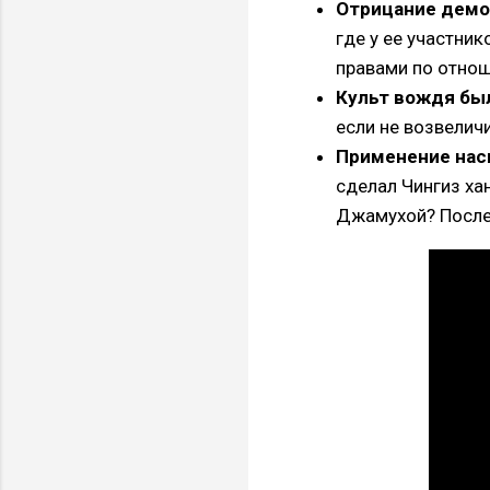
Отрицание демо
где у ее участни
правами по отнош
Культ вождя бы
если не возвелич
Применение нас
сделал Чингиз ха
Джамухой? После 