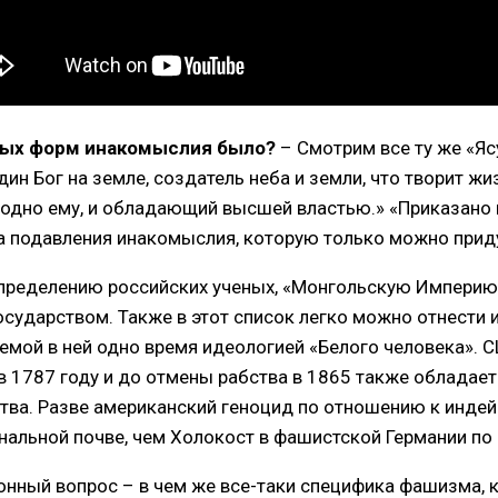
бых форм инакомыслия было?
– Смотрим все ту же «Яс
дин Бог на земле, создатель неба и земли, что творит жи
угодно ему, и обладающий высшей властью.» «Приказано 
 подавления инакомыслия, которую только можно прид
определению российских ученых, «Монгольскую Импери
сударством. Также в этот список легко можно отнести 
емой в ней одно время идеологией «Белого человека». 
в 1787 году и до отмены рабства в 1865 также обладае
тва. Разве американский геноцид по отношению к инде
ональной почве, чем Холокост в фашистской Германии п
онный вопрос – в чем же все-таки специфика фашизма, 