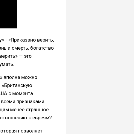
у» - «Приказано верить,
знь и смерть, богатство
верить» — это
умать.
ю» вполне можно
и «Британскую
США с момента
т всеми признаками
йцам менее страшное
о отношению к евреям?
которая позволяет