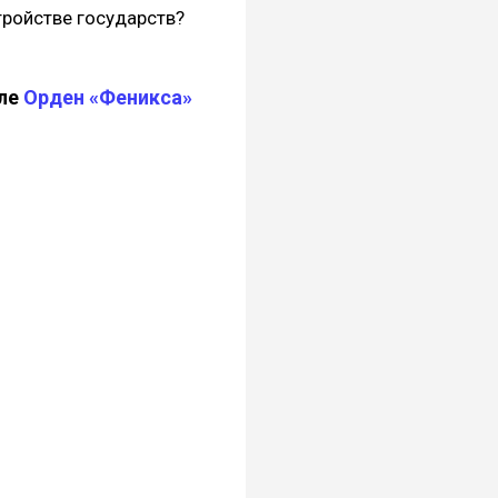
тройстве государств?
але
Орден «Феникса»