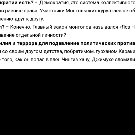
кратии есть?
– Демократия, это система коллективного
ков равные права. Участники Монгольских курултаев не 
ению друг к другу.
л?
– Конечно. Главный закон монголов назывался «Яса Чи
ивание отдельной личности?
илия и террора для подавление политических проти
н со своим другом детства, побратимом, гурханом Карак
того, как он попал в плен Чингиз хану, Джимухе сломали