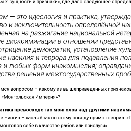
ые: сущность и признаки», где дало следующее определ
м — это идеология и практика, утверж
во и исключительность определённой на
ленная на разжигание национальной нете
е дискриминации в отношении представ
отрицание демократии, установление кул
е насилия и террора для подавления по
в и любых форм инакомыслия; оправдани
дства решения межгосударственных проб
имся вопросом – какому из вышеприведенных признаков 
к «Монгольская Империя»?
ктика превосходство монголов над другими нациями
ов Чингиз – хана «Яса» по этому поводу прямо говорил:
монголов себе в качестве рабов или прислуги».