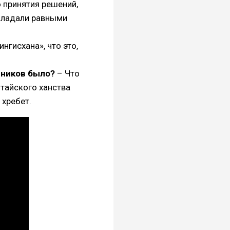
 принятия решений,
обладали равными
нгисхана», что это,
вников было?
– Что
итайского ханства
 хребет.