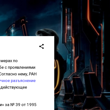
 мерах по
бе с проявлениями
Согласно нему, РАН
учное разъяснение
в действующее
ти» за № 39 от 1995