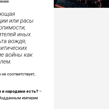
ение.
дающая
ции или расы
рпимости,
ителей иных
ьта вождя;
литических
е войны как
лем.
не соответствует,
 и народами есть?
–
 «Подданным империи