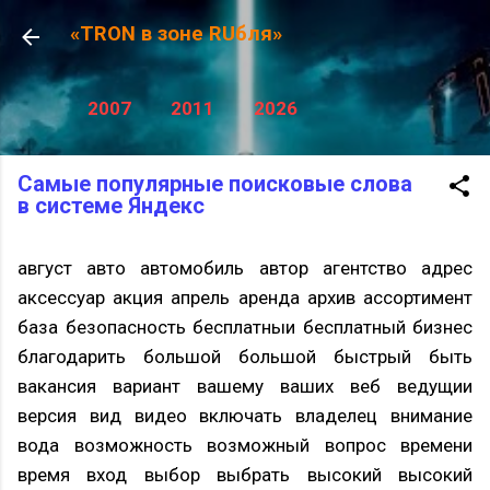
К основному контенту
«TRON в зоне RUбля»
2007
2011
2026
Самые популярные поисковые слова
в системе Яндекс
август авто автомобиль автор агентство адрес
аксессуар акция апрель аренда архив ассортимент
база безопасность бесплатныи бесплатный бизнес
благодарить большой большой быстрый быть
вакансия вариант вашему ваших веб ведущии
версия вид видео включать владелец внимание
вода возможность возможный вопрос времени
время вход выбор выбрать высокий высокий