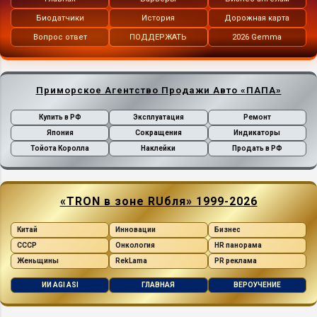
Биодатчики
История
Дорожная карта
Вопрос ответ
ПОДДЕРЖАТЬ
2026 Gemma
Приморское Агентство Продажи Авто «ПАПА»
Купить в РФ
Эксплуатация
Ремонт
Япония
Сокращения
Индикаторы
Тойота Королла
Наклейки
Продать в РФ
«TRON в зоне RUбля» 1999-2026
Китай
Инновации
Бизнес
СССР
Онкология
HR панорама
Женьщины
RekLama
PR реклама
ИИ AGI ASI
ГЛАВНАЯ
ВЕРОУЧЕНИЕ