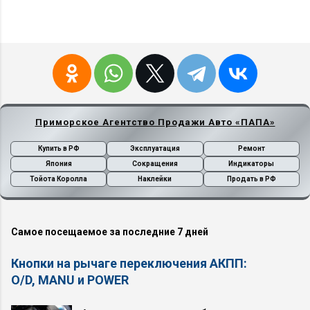
Приморское Агентство Продажи Авто «ПАПА»
Купить в РФ
Эксплуатация
Ремонт
Япония
Сокращения
Индикаторы
Тойота Королла
Наклейки
Продать в РФ
Самое посещаемое за последние 7 дней
Кнопки на рычаге переключения АКПП:
O/D, MANU и POWER