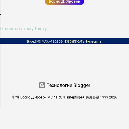
Борис Д. Яровой
знаменитостей 4 квадры , к которой
относятся: ESTJ, Администратор,
.
Штирлиц, Логико-сенсорный
экстраверт, ЛСЭ. INFJ, Гуманист,
Достоевский, Этико-интуитивный
интроверт, ЭИИ. ENFP, Сове...
Skype, SMS, MAX:
+7 902 064 4380
(ПИСАТЬ - Не звонить)
Технологии Blogger
©™® Борис Д Яровой MCP TRON Гиперборея 夷海参崴 1999 2026