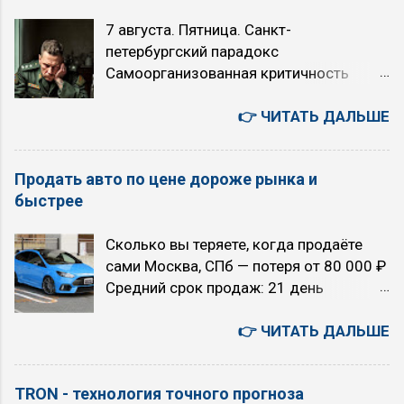
проверяйте сообщение на экране.
случаев, когда требуется быстрый
7 августа. Пятница. Санкт-
Красный восклицательный знак в круге,
разгон (например, кого-то обогнать или
петербургский парадокс
буква P в круге или надпись BRAKE
активно проехать по городу) Когда НЕ
Самоорганизованная критичность
Включен ручной тормоз, низкий
рекомендуется использовать режим
Степенной закон Точка Кюри
уровень тормозной жидкости, износ
O/D (O/D OFF): при движении...
Искусственный Интеллект или ядерный
👉 ЧИТАТЬ ДАЛЬШЕ
колодок или другие проблемы в
апокалипсис: выбор над пропастью во
тормозной системе. Движение опасно.
лжи 6 августа. Четверг. Япония -
Красный или синий термометр в
Продать авто по цене дороже рынка и
автомобили, авто аукционы, история,
жидкости (мигание указывает на сбой)
быстрее
бизнес, культура, быт. 您好！若为文心千
...
帆相关问题（如调用大模型API等），建
Сколько вы теряете, когда продаёте
议您可联系千帆咨询反馈，网址
сами Москва, СПб — потеря от 80 000 ₽
https://qianfan.cloud.baidu.com/ 。感谢
Средний срок продаж: 21 день
您的关注与支持 - как есть. 5 августа.
Екатеринбург, Новосибирск — потеря от
Среда. Текущие главные темы моего
120 000 ₽ Средний срок продаж: 47
👉 ЧИТАТЬ ДАЛЬШЕ
блога «TRON в зоне RUбля»
дней Райцентры и посёлки — потеря от
Искусственный интеллект или ядерный
150 000 ₽ Средний срок продаж: 83
апокалипсис (с 2026 года) Технология
TRON - технология точного прогноза
дня 🚫 80% звонков по объявлению —
точного прогноза землетрясений TRON