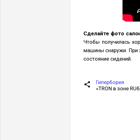
Сделайте фото салон
Чтобы получилась хор
машины снаружи. При 
состояние сидений.
Гиперборея
«TRON в зоне RUб
К
о
м
м
е