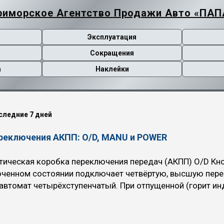
риморское Агентство Продажи Авто «ПАП
Эксплуатация
Сокращения
а
Наклейки
следние 7 дней
ереключения АКПП: O/D, MANU и POWER
ическая коробка переключения передач (АКПП) O/D Кноп
юченном состоянии подключает четвёртую, высшую пере
автомат четырёхступенчатый. При отпущенной (горит инд
пенчатый. При включении Overdrive автомобиль немного 
топлива уменьшается. Когда рекомендуется использоват
вномерном движении с большой скоростью (по трассам, 