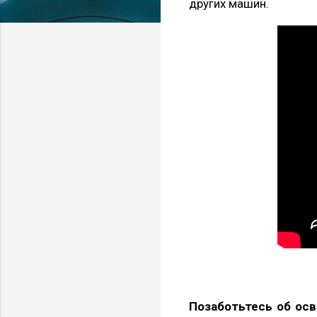
других машин.
Позаботьтесь об ос