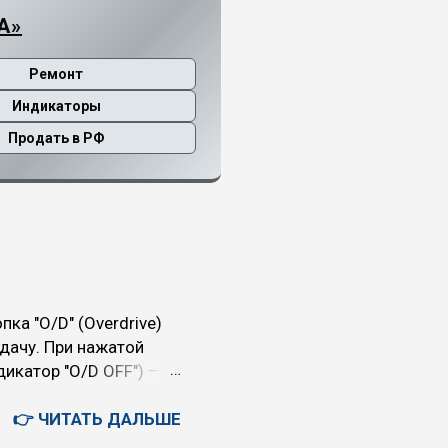
А»
Ремонт
Индикаторы
Продать в РФ
ка "O/D" (Overdrive)
дачу. При нажатой
икатор "O/D OFF") —
теряет в динамике, но
ь режим O/D (O/D ON):
👉 ЧИТАТЬ ДАЛЬШЕ
на скоростных