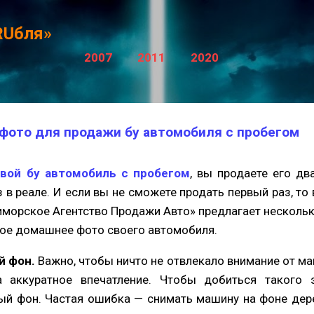
К основному контенту
RUбля»
2007
2011
2020
фото для продажи бу автомобиля с пробегом
вой бу автомобиль с пробегом
, вы продаете его дв
з в реале. И если вы не сможете продать первый раз, то
иморское Агентство Продажи Авто» предлагает нескольк
ое домашнее фото своего автомобиля.
й фон.
Важно, чтобы ничто не отвлекало внимание от ма
а аккуратное впечатление. Чтобы добиться такого 
й фон. Частая ошибка — снимать машину на фоне дерев