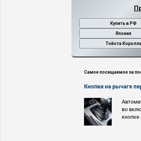
П
Купить в РФ
Япония
Тойота Королл
Самое посещаемое за по
Кнопки на рычаге п
Автомат
во вкл
кнопке 
трёхсту
расход 
при ра