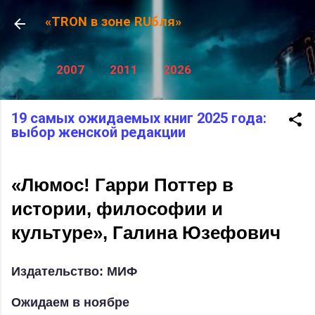
К основному контенту
«TRON в зоне RUбля»
2007
2011
2026
19 самых ожидаемых книг 2025 года:
выбор женской редакции
«Люмос! Гарри Поттер в
истории, философии и
культуре», Галина Юзефович
Издательство: МИФ
Ожидаем в ноябре