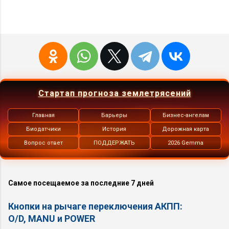
Стартап прогноза землетрясений
Главная
Барьеры
Бизнес-ангелам
Биодатчики
История
Дорожная карта
Вопрос ответ
ПОДДЕРЖАТЬ
2026 Gemma
Самое посещаемое за последние 7 дней
Кнопки на рычаге переключения АКПП:
O/D, MANU и POWER