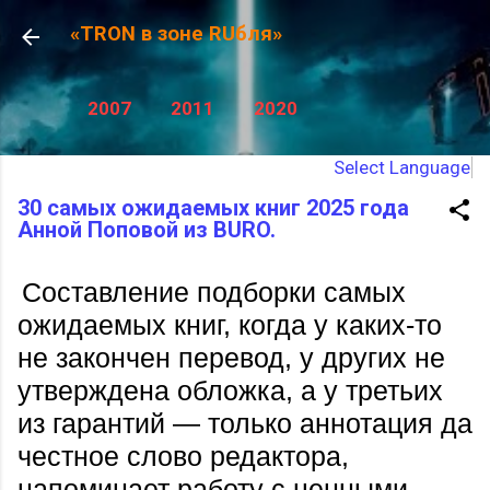
К о
«TRON в зоне RUбля»
2007
2011
2020
Select Language
30 самых ожидаемых книг 2025 года
Анной Поповой из BURO.
Составление подборки самых
ожидаемых книг, когда у каких-то
не закончен перевод, у других не
утверждена обложка, а у третьих
из гарантий — только аннотация да
честное слово редактора,
напоминает работу с ценными