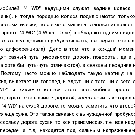
мобилей "4 WD" ведущими служат задние колеса 
ины), и тогда передние колеса подключаются только
 автоматически, после чего машина становится полно
просто "4 WD" (4 Wheel Drive) и обладают одним недос
то колеса должны пробуксовывать, т.е. терять сцепле
го дифференциала). Дело в том, что в каждый момен
ят разный путь (неровности дороги, повороты, да и
 хотя бы чуть-чуть отличаются), а связаны передние 
 Поэтому часто можно наблюдать такую картину: на
п, вылетает на гололед, и вдруг, ни с того, ни с сего е
D", и какие-то колеса этого автомобиля просто 
т, терять сцепление с дорогой, восстановить которое
 "4 WD" на сухой дороге, то можно заметить, что втор
ся еще хуже. Это также связано с вынужденной пробук
скольку дорога сухая, то вся трансмиссия, т.е. все ка
передач и т.д. находятся под сильным напряжением