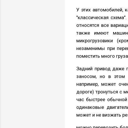
У этих автомобилей, 
"классическая схема"
относятся все вариаци
также имеют машины
микрогрузовики (кр
незаменимы при перев
поместить много груза
Задний привод даже 
заносом, но в этом 
например, может оче
дороге) тронуться с м
час быстрее обычной п
одинаковые двигатели
может и не визжать ре
можно перевозить бол