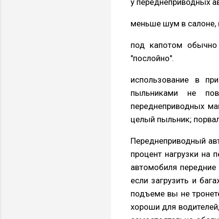
у переднеприводных а
меньше шум в салоне, 
под капотом обычно 
"послойно".
использование в пр
пыльниками не пов
переднеприводных маши
целый пыльник; порвал
Переднеприводный авт
процент нагрузки на п
автомобиля передние 
если загрузить и баг
подъеме вы не тронет
хороши для водителей