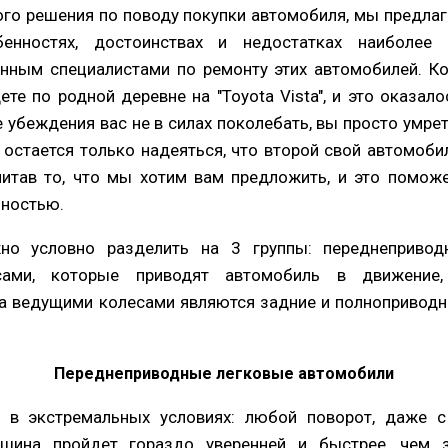
ого решения по поводу покупки автомобиля, мы предла
нностях, достоинствах и недостатках наиболее 
нным специалистами по ремонту этих автомобилей. Ко
ете по родной деревне на "Toyota Vista", и это оказа
е убеждения вас не в силах поколебать, вы просто умрет
м остается только надеяться, что второй свой автомоби
итав то, что мы хотим вам предложить, и это помож
ьностью.
но условно разделить на 3 группы: переднепривод
есами, которые приводят автомобиль в движение,
а ведущими колесами являются задние и полноприводн
Переднеприводные легковые автомобили
ь в экстремальных условиях: любой поворот, даже с 
шина пройдет гораздо уверенней и быстрее, чем з