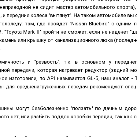
днеприводной не сидит мастер автомобильного спорта),
а, и передние колеса "вытянут". На таком автомобиле вы
гололеду: там, где пройдет "Nissan Bluebird" с одни
, "Toyota Mark II" пройти не сможет, если не наденет "ш
амень или крышку от канализационного люка (последне
.
мичность и "резвость", т.к. в основном у передн
ной передачи, которая нагревает редуктор (задний мо
ое изготовили, по API называется GL-5, наш аналог - 
ы для средненагруженных передач рекомендуют спец
шины могут безболезненно "ползать" по дачным дорог
росто нет, или разбить поддон коробки передач, так как 