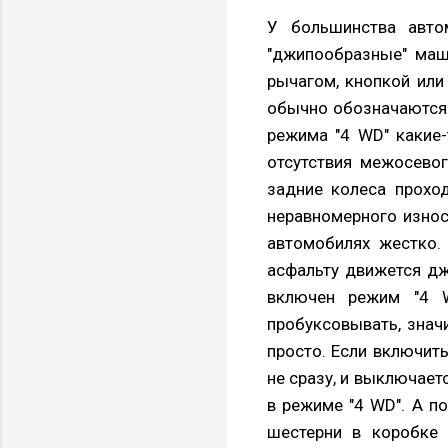
У большинства авто
"джипообразные" маш
рычагом, кнопкой или
обычно обозначаются 
режима "4 WD" какие-
отсутствия межосево
задние колеса проход
неравномерного износа
автомобилях жестко.
асфальту движется джи
включен режим "4 W
пробуксовывать, значи
просто. Если включить
не сразу, и выключает
в режиме "4 WD". А по
шестерни в коробке 