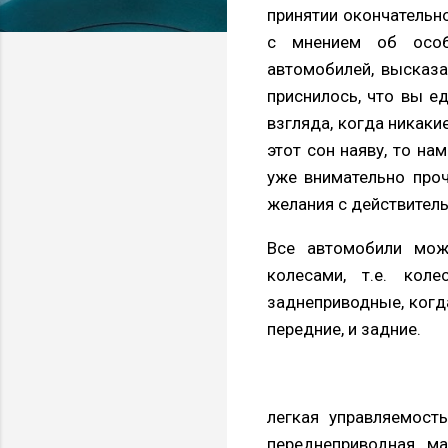
принятии окончательн
с мнением об особе
автомобилей, высказа
приснилось, что вы ед
взгляда, когда никаки
этот сон наяву, то на
уже внимательно проч
желания с действител
Все автомобили мож
колесами, т.е. кол
заднеприводные, когд
передние, и задние.
легкая управляемост
переднеприводная ма