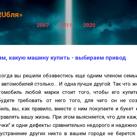
К основному контенту
RUбля»
2007
2011
2020
м, какую машину купить - выбираем привод
 когда вы решили обзавестись еще одним членом семьи
 автомобилей столько... И одна лучше другой. Так что 
томобиль любой марки стоит того, чтобы его купить
удете требовать от него того, для чего он не соз
ь, вы, как правило, вместе с ним покупаете и букет 
травлять вашу жизнь. При этом выясняется, что для ка
ячки" и одни дефекты сравнительно недорого и надежно
 устранение других никто в вашем городе не беретс