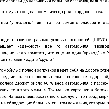
втомобилей до неприличия большой багажник, ведь задн
потому что под салоном ничего, вроде карданного вала, 
все "упаковано" так, что при ремонте разбирать дв
иводе шарниров равных угловых скоростей (ШРУС)
ышает надежности все го автомобиля. "Приво
н, но надо заметить, что еще ни один "привод" не "з
ся пыльник - ждите "хруста".
омобиль с полной загрузкой ведет себя на дороге хуже
ередние колеса и, следовательно, сцепление с дорогой
колеса держат около 60 % веса автомобиля, с пассажи
ажник, то и того меньше. Три мешка картошки в багажн
есь. Из всего вышесказанного следует, что переднеп
, не обладающих большим опытом вождения, которые п