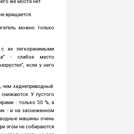
его же моста нет.
не вращается.
игатель можно только
 с их легкоранимыми
да" - слабое место
ахрустел", если у него
, чем заднеприводный:
, снижаются. У пустого
рами - только 50 %, а
ик - и на заснеженном
риводные машины очень
ри этом не собираются