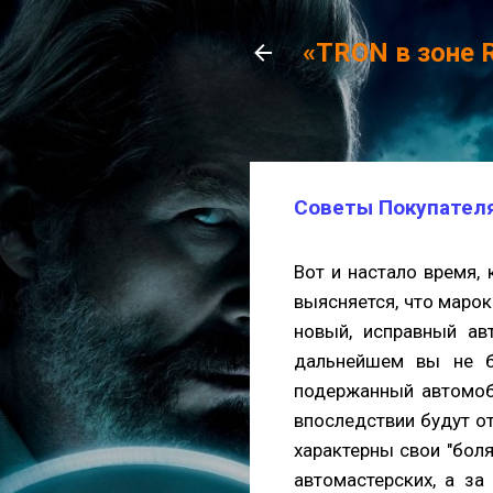
«TRON в зоне 
Советы Покупателя
Вот и настало время,
выясняется, что марок
новый, исправный ав
дальнейшем вы не б
подержанный автомобил
впоследствии будут о
характерны свои "бол
автомастерских, а за