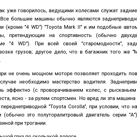
как уже говорилось, ведущими колесами служат задние
. Все большие машины обычно являются заднеприводн
и (кроме "4 WD") "Toyota Mark II" и им подобные авт
, претендующие на спортивность (обычно двухд
оме "4 WD"). При всей своей "старомодности", за
озке грузов; другое дело, что в багажник того же "Ma
.
при не очень мощном моторе позволяет проходить по
случае необходимо мастерство водителя. Заднепривод
нь эффектно (с проворачиванием колес, с рысканьем
еста, ясно - за рулем спортсмен. Но вряд ли эта машина
ереднеприводной "Toyota Corolla", при условии, что 
 (обычно это полуторалитровый двигатель серии "А"
зиной при трогании.
ьшой груз по скользкой дороге.