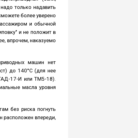
 надо только надавить
 сможете более уверено
м пассажиром и обычной
иповку" и не положит в
е, впрочем, наказуемо
еприводных машин нет
ст) до 140°С (для нее
ТАД-17-И или ТМ5-18).
иальные масла уровня
ам без риска погнуть
он расположен впереди,