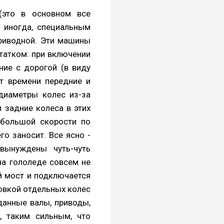
(это в основном все
 иногда, специальным
приводной. Эти машины
татком: при включении
ние с дорогой (в виду
т времени передние и
 диаметры колес из-за
и задние колеса в этих
 большой скорости по
го заносит. Все ясно -
вынуждены чуть-чуть
 на гололеде совсем не
ой мост и подключается
совкой отдельных колес
рданные валы, приводы,
, таким сильным, что