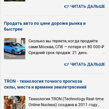
Степенной закон Точка Кюри
уровень тормозной жидкости, износ
O/D (O/D OFF): при движении...
Искусственный Интеллект или ядерный
👉 ЧИТАТЬ ДАЛЬШЕ
колодок или другие проблемы в
апокалипсис: выбор над пропастью во
тормозной системе. Движение опасно.
лжи 6 августа. Четверг. Япония -
Красный или синий термометр в
Продать авто по цене дороже рынка и
автомобили, авто аукционы, история,
жидкости (мигание указывает на сбой)
быстрее
бизнес, культура, быт. 您好！若为文心千
...
帆相关问题（如调用大模型API等），建
Сколько вы теряете, когда продаёте
议您可联系千帆咨询反馈，网址
сами Москва, СПб — потеря от 80 000 ₽
https://qianfan.cloud.baidu.com/ 。感谢
Средний срок продаж: 21 день
您的关注与支持 - как есть. 5 августа.
Екатеринбург, Новосибирск — потеря от
Среда. Текущие главные темы моего
120 000 ₽ Средний срок продаж: 47
👉 ЧИТАТЬ ДАЛЬШЕ
блога «TRON в зоне RUбля»
дней Райцентры и посёлки — потеря от
Искусственный интеллект или ядерный
150 000 ₽ Средний срок продаж: 83
апокалипсис (с 2026 года) Технология
TRON - технология точного прогноза
дня 🚫 80% звонков по объявлению —
точного прогноза землетрясений TRON
силы, места и времени землетрясений
перекупщики КАК РАБОТАЕТ СИСТЕМА
(с 2011 года) Вероучение первой в
1 Потенциальный покупатель
мире интернет-религия «16 ТРОН» (с
Технология TRON (Technology Real-time
интересуется сменой машины ↓ 2
2007 года) 00:41:21 Сценарии
Online Nucleus) создана в 2011 году ,
«ПАПА» показывает ему ваше
будущего на 5 лет. Позитивный