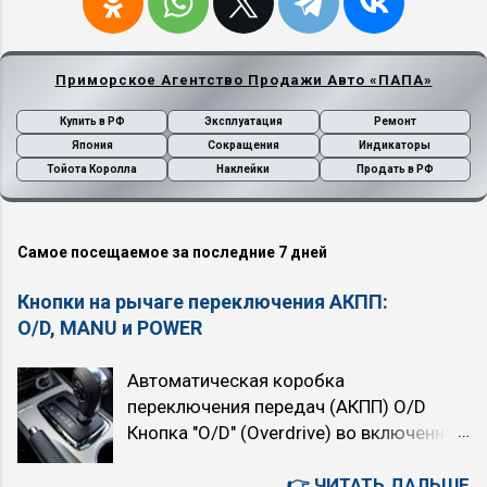
Приморское Агентство Продажи Авто «ПАПА»
Купить в РФ
Эксплуатация
Ремонт
Япония
Сокращения
Индикаторы
Тойота Королла
Наклейки
Продать в РФ
Самое посещаемое за последние 7 дней
Кнопки на рычаге переключения АКПП:
O/D, MANU и POWER
Автоматическая коробка
переключения передач (АКПП) O/D
Кнопка "O/D" (Overdrive) во включенном
состоянии подключает четвёртую,
высшую передачу. При нажатой кнопке
👉 ЧИТАТЬ ДАЛЬШЕ