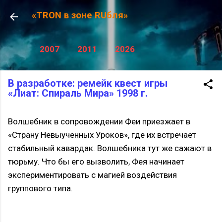
К основному контенту
«TRON в зоне RUбля»
2007
2011
2026
В разработке: ремейк квест игры
«Лиат: Спираль Мира» 1998 г.
Волшебник в сопровождении Феи приезжает в
«Страну Невыученных Уроков», где их встречает
стабильный кавардак. Волшебника тут же сажают в
тюрьму. Что бы его вызволить, Фея начинает
экспериментировать с магией воздействия
группового типа.