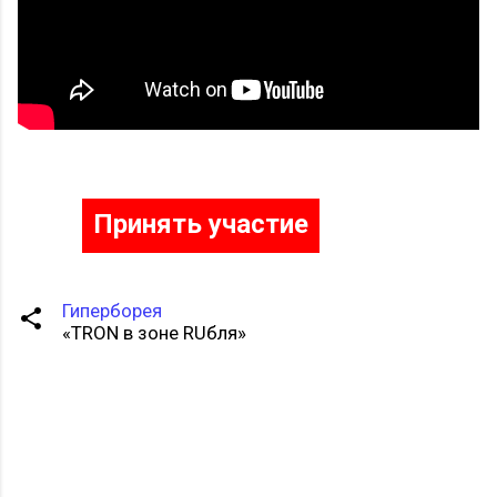
Принять участие
Гиперборея
«TRON в зоне RUбля»
К
о
м
м