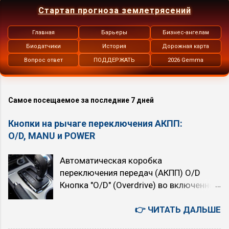
Стартап прогноза землетрясений
Главная
Барьеры
Бизнес-ангелам
Биодатчики
История
Дорожная карта
Вопрос ответ
ПОДДЕРЖАТЬ
2026 Gemma
Самое посещаемое за последние 7 дней
Кнопки на рычаге переключения АКПП:
O/D, MANU и POWER
Автоматическая коробка
переключения передач (АКПП) O/D
Кнопка "O/D" (Overdrive) во включенном
состоянии подключает четвёртую,
высшую передачу. При нажатой кнопке
👉 ЧИТАТЬ ДАЛЬШЕ
автомат четырёхступенчатый. При