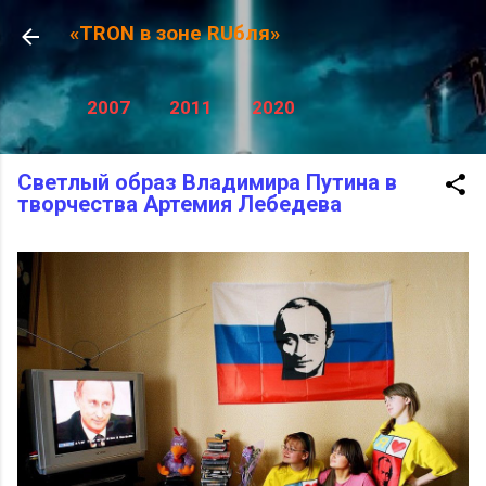
К основному контенту
«TRON в зоне RUбля»
2007
2011
2020
Светлый образ Владимира Путина в
творчества Артемия Лебедева