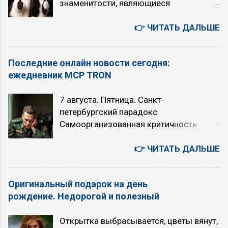
знаменитости, являющиеся
AFR ENG Air/fuel ratio — Состав
представителями Первой Альфа и
топливно-воздушной смеси AAC ENG
Третьей Гамма квадр. Их объединяет
👉 ЧИТАТЬ ДАЛЬШЕ
Auxiliary Air Control — Управление
отсутствие жесткой иерархии в
дополнительным воздухом AAHK GER
общении (демократизм) и ценность
Abnehmbare Anhaengerkupplung —
Последние онлайн новости сегодня:
объективной логики или интуитивных
Съемный крюк прицепа AAV ENG
ежедневник MCP TRON
прозрений. Альфа ориентирована на
Auxiliary Air Valve — Клапан
поиск истины и комфорт, Гамма — на
дополнительного воздуха AB ENG
7 августа. Пятница. Санкт-
эффективность и реализацию в
AirBag — Подушка безопасности ABC
петербургский парадокс
материальном мире. Аристократы 2
ENG Active Body Control — Активная
Самоорганизованная критичность
Бета и 4 Дельта квадры Ссылка на
ходовая часть ABD GER Abnehmbare
Степенной закон Точка Кюри
знаменитостей 2 квадры , к которой
Dach — Съемная крыша ABS ENG Anti-
Искусственный Интеллект или ядерный
👉 ЧИТАТЬ ДАЛЬШЕ
относятся: ESTP, Маршал, Жуков,
Blocking System — Антиблокировочная
апокалипсис: выбор над пропастью во
Сенсорно-логический экстраверт, СЛЭ.
система ACC ENG Active Cornering
лжи 6 августа. Четверг. Япония -
INFP, Лирик, Есенин, Интуитивно-
Control / Autom...
Оригинальный подарок на день
автомобили, авто аукционы, история,
этический интроверт, ИЭИ. ENFJ,
рождение. Недорогой и полезный
бизнес, культура, быт. 您好！若为文心千
Наставник, Гамлет, Этико-интуитивный
帆相关问题（如调用大模型API等），建
экстраверт, ЭИЭ. ISTJ, Инспектор,
Открытка выбрасывается, цветы вянут,
议您可联系千帆咨询反馈，网址
Максим Горький, Логико-сенсорный