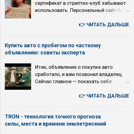
сертификат в стриптиз-клуб забывают
https://qianfan.cloud.baidu.com/ 。感谢
интроверт, ЛСИ. Ссылка на
использовать. Персональный сайт-блог
您的关注与支持 - как есть. 5 августа.
знаменитостей 4 квадры , к которой
— современный подарок, который год
Среда. Текущие главные темы моего
относятся: ESTJ, Администратор,
от года становится только дороже без
👉 ЧИТАТЬ ДАЛЬШЕ
блога «TRON в зоне RUбля»
Штирлиц, Логико-сенсорный
любых дополнительных платежей.
Искусственный интеллект или ядерный
экстраверт, ЛСЭ. INFJ, Гуманист,
Недорого и полезно всем, даже тем, «у
апокалипсис (с 2026 года) Технология
Достоевский, Этико-интуитивный
Купить авто с пробегом по частному
кого и так всё есть». Это может быть
точного прогноза землетрясений TRON
интроверт, ЭИИ. ENFP, Сове...
объявлению: советы эксперта
подарок к дню рождения, свадьбе,
(с 2011 года) Вероучение первой в
юбилею, годовщине работы, к новому
мире интернет-религия «16 ТРОН» (с
Итак, объявление о покупке авто
творческому произведению или бизнес
2007 года) 00:41:21 Сценарии
сработало, и вам позвонил владелец.
проекту. Или подарок самому (самой)
будущего на 5 лет. Позитивный
Сейчас главное — показать себя
себе - если хотите писать историю
сценарий. ИИ остается под контролем
технически подкованным: пусть
своей жизни сами, не дожидаясь, пока
людей. Но почему-то, все эти люди,
продавец увидит, что вы разбираетесь
👉 ЧИТАТЬ ДАЛЬШЕ
кто-то это сделает за вас. Что такое
осуществляющие контроль, являются
в эксплуатации и ремонте . Это
сайт-блог Это ваш личный,
хорошими людьми, и используют ИИ
особенно важно, если машина далеко.
персональный сайт- блог с вашей
только во благо. Плохой сценарий. ИИ
TRON - технология точного прогноза
Если вы произведёте впечатление
историей, фотографиями, видео,
остается под контролем людей.
силы, места и времени землетрясений
эксперта, а продавец на самом деле
текстом где над вами нет никакой
Появляются люди которые используют
хочет не продать авто, а попросту
цензуры. Подарочный сайт блог
ИИ во...