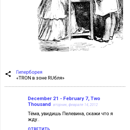
Гиперборея
«TRON в зоне RUбля»
December 21 - February 7, Two
К
Thousand
вторник, февраля 14, 2012
о
Тёма, увидишь Пелевина, скажи что я
м
жду..
м
ОТВЕТИТЬ