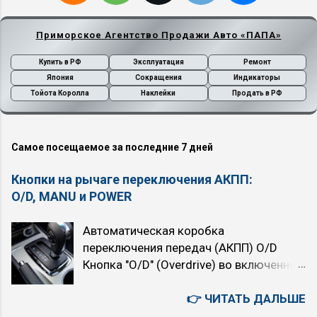
и
т
Приморское Агентство Продажи Авто «ПАПА»
ь
к
Купить в РФ
Эксплуатация
Ремонт
о
Япония
Сокращения
Индикаторы
м
м
Тойота Королла
Наклейки
Продать в РФ
е
н
т
Самое посещаемое за последние 7 дней
а
р
Кнопки на рычаге переключения АКПП:
и
й
O/D, MANU и POWER
Автоматическая коробка
переключения передач (АКПП) O/D
Кнопка "O/D" (Overdrive) во включенном
состоянии подключает четвёртую,
высшую передачу. При нажатой кнопке
👉 ЧИТАТЬ ДАЛЬШЕ
автомат четырёхступенчатый. При