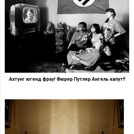
Ахтунг югенд фрау! Фюрер Путлер Ангель капут!!