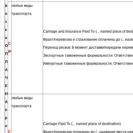
в
любые виды
о
транспорта
з
к
Carriage and Insurance Paid Тo (... named place of dest
а
Фрахт/перевозка и страхование оплачены до (...наз
C
О
Переход рисков: В момент доставки/передачи перев
IP
П
Экспортные таможенные формальности: Ответстве
Л
Импортные таможенные формальности: Ответствен
А
Ч
Е
Н
любые виды
А
транспорта
п
р
Carriage Paid To (... named place of destination)
о
C
Фрахт/перевозка оплачены до (...название места на