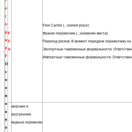
т
е
г
о
Free Carrier (...named place)
р
F
Франко перевозчик (...название места)
и
C
Переход рисков: В момент передачи перевозчику на
я
A
Экспортные таможенные формальности: Ответстве
F
Импортные таможенные формальности: Ответствен
О
с
н
о
в
н
морские и
а
внутренние
я
водные перевозки
п