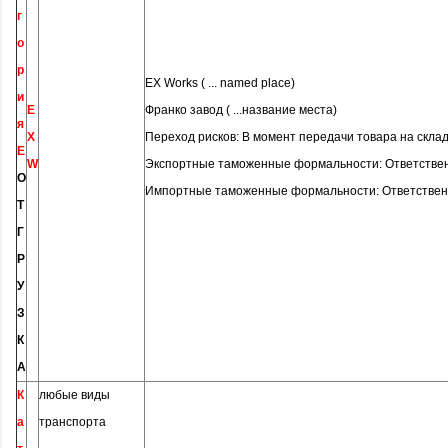
г
о
р
EX Works ( ... named place)
и
E
Франко завод ( ...название места)
я
X
Переход рисков: В момент передачи товара на скла
E
W
Экспортные таможенные формальности: Ответствен
О
Импортные таможенные формальности: Ответствен
Т
Г
Р
У
З
К
А
К
любые виды
а
транспорта