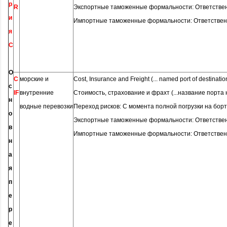
р
R
Экспортные таможенные формальности: Ответстве
и
Импортные таможенные формальности: Ответствен
я
C
О
C
морские и
Cost, Insurance and Freight (... named port of destinatio
с
IF
внутренние
Стоимость, страхование и фрахт (...название порта
н
водные перевозки
Переход рисков: С момента полной погрузки на борт
о
Экспортные таможенные формальности: Ответстве
в
Импортные таможенные формальности: Ответствен
н
а
я
п
е
р
е