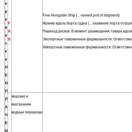
е
р
Free Alongside Ship (... named port of shipment)
е
F
Франко вдоль борта судна (... название порта отгруз
в
A
Переход рисков: В момент размещения товара вдол
о
S
Экспортные таможенные формальности: Ответстве
з
Импортные таможенные формальности: Ответствен
к
а
Н
Е
О
П
морские и
Л
внутренние
А
водные перевозки
Ч
Е
Н