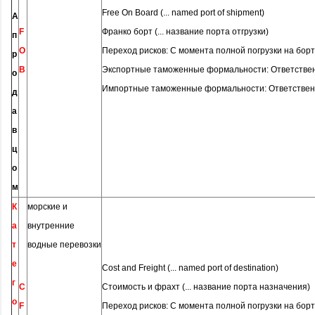
Free On Board (... named port of shipment)
А
F
Франко борт (... название порта отгрузки)
п
O
Переход рисков: С момента полной погрузки на борт
р
B
Экспортные таможенные формальности: Ответстве
о
Импортные таможенные формальности: Ответствен
д
а
в
ц
о
м
К
морские и
а
внутренние
т
водные перевозки
е
Cost and Freight (... named port of destination)
г
C
Стоимость и фрахт (... название порта назначения)
о
F
Переход рисков: С момента полной погрузки на борт