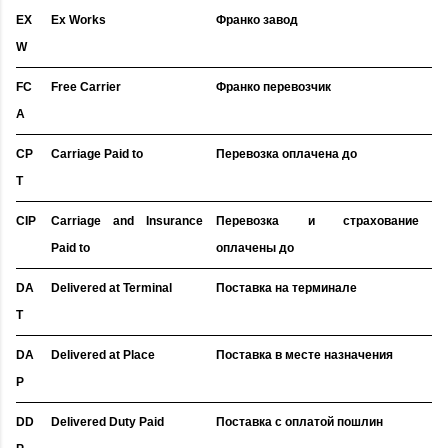
EX
Ex Works
Франко завод
W
FC
Free Carrier
Франко перевозчик
A
CP
Carriage Paid to
Перевозка оплачена до
T
CIP
Carriage and Insurance
Перевозка и страхование
Paid to
оплачены до
DA
Delivered at Terminal
Поставка на терминале
T
DA
Delivered at Place
Поставка в месте назначения
P
DD
Delivered Duty Paid
Поставка с оплатой пошлин