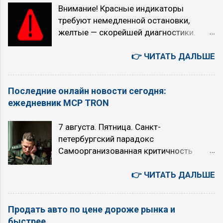
Внимание! Красные индикаторы
топлива уменьшается. Когда
требуют немедленной остановки,
рекомендуется использовать режим
желтые — скорейшей диагностики.
O/D (O/D ON): при равномерном
Индикатор Как выглядит Что означает
движении с большой скоростью (по
Красный/желтый восклицательный
👉 ЧИТАТЬ ДАЛЬШЕ
трассам, на скоростных участках) на
знак, часто с текстом на дисплее
скоростях выше 70 км/ч (снижается
Общее предупреждение об опасности:
расход топлива, обороты падают)
Последние онлайн новости сегодня:
падение давления масла, проблемы с
многие рекомендуют никогда не
ежедневник MCP TRON
электрикой, незакрытые двери. Всегда
выключать O/D, за исключением
проверяйте сообщение на экране.
случаев, когда требуется быстрый
7 августа. Пятница. Санкт-
Красный восклицательный знак в круге,
разгон (например, кого-то обогнать или
петербургский парадокс
буква P в круге или надпись BRAKE
активно проехать по городу) Когда НЕ
Самоорганизованная критичность
Включен ручной тормоз, низкий
рекомендуется использовать режим
Степенной закон Точка Кюри
уровень тормозной жидкости, износ
O/D (O/D OFF): при движении...
Искусственный Интеллект или ядерный
👉 ЧИТАТЬ ДАЛЬШЕ
колодок или другие проблемы в
апокалипсис: выбор над пропастью во
тормозной системе. Движение опасно.
лжи 6 августа. Четверг. Япония -
Красный или синий термометр в
Продать авто по цене дороже рынка и
автомобили, авто аукционы, история,
жидкости (мигание указывает на сбой)
быстрее
бизнес, культура, быт. 您好！若为文心千