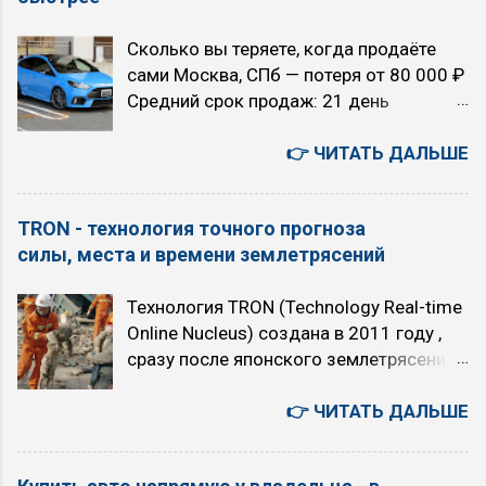
...
帆相关问题（如调用大模型API等），建
Сколько вы теряете, когда продаёте
议您可联系千帆咨询反馈，网址
сами Москва, СПб — потеря от 80 000 ₽
https://qianfan.cloud.baidu.com/ 。感谢
Средний срок продаж: 21 день
您的关注与支持 - как есть. 5 августа.
Екатеринбург, Новосибирск — потеря от
Среда. Текущие главные темы моего
120 000 ₽ Средний срок продаж: 47
👉 ЧИТАТЬ ДАЛЬШЕ
блога «TRON в зоне RUбля»
дней Райцентры и посёлки — потеря от
Искусственный интеллект или ядерный
150 000 ₽ Средний срок продаж: 83
апокалипсис (с 2026 года) Технология
TRON - технология точного прогноза
дня 🚫 80% звонков по объявлению —
точного прогноза землетрясений TRON
силы, места и времени землетрясений
перекупщики КАК РАБОТАЕТ СИСТЕМА
(с 2011 года) Вероучение первой в
1 Потенциальный покупатель
мире интернет-религия «16 ТРОН» (с
Технология TRON (Technology Real-time
интересуется сменой машины ↓ 2
2007 года) 00:41:21 Сценарии
Online Nucleus) создана в 2011 году ,
«ПАПА» показывает ему ваше
будущего на 5 лет. Позитивный
сразу после японского землетрясения
предложение ↓ 3 Покупатель звонит
сценарий. ИИ остается под контролем
Тохоку 11 марта 2011 года . В её
Вам напрямую ↓ 4 Вы продаёте свой
людей. Но почему-то, все эти люди,
основе - способность животных
👉 ЧИТАТЬ ДАЛЬШЕ
автомобиль ...
осуществляющие контроль, являются
заранее предчувствовать
хорошими людьми, и используют ИИ
землетрясения. Собирая через
только во благо. Плохой сценарий. ИИ