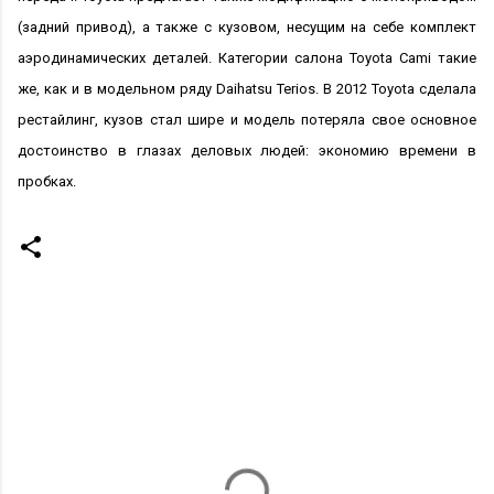
(задний привод), а также с кузовом, несущим на себе комплект
аэродинамических деталей. Категории салона Toyota Cami такие
же, как и в модельном ряду Daihatsu Terios. В 2012 Toyota сделала
рестайлинг, кузов стал шире и модель потеряла свое основное
достоинство в глазах деловых людей: экономию времени в
пробках.
К
о
м
м
е
н
т