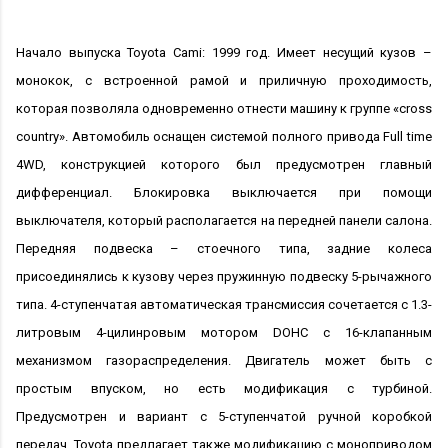
Начало выпуска Toyota Cami: 1999 год. Имеет несущий кузов –
монокок, с встроенной рамой и приличную проходимость,
которая позволяла одновременно отнести машину к группе «cross
country». Автомобиль оснащен системой полного привода Full time
4WD, конструкцией которого был предусмотрен главный
дифференциал. Блокировка выключается при помощи
выключателя, который располагается на передней панели салона.
Передняя подвеска – стоечного типа, задние колеса
присоединялись к кузову через пружинную подвеску 5-рычажного
типа. 4-ступенчатая автоматическая трансмиссия сочетается с 1.3-
литровым 4-цилинровым мотором DOHC c 16-клапанным
механизмом газораспределения. Двигатель может быть с
простым впуском, но есть модификация с турбиной.
Предусмотрен и вариант с 5-ступенчатой ручной коробкой
передач. Toyota предлагает также модификацию с моноприводом