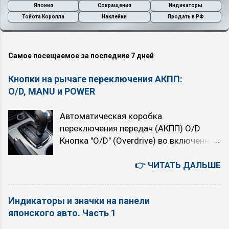
Япония
Сокращения
Индикаторы
Тойота Королла
Наклейки
Продать в РФ
Самое посещаемое за последние 7 дней
Кнопки на рычаге переключения АКПП:
O/D, MANU и POWER
Автоматическая коробка
переключения передач (АКПП) O/D
Кнопка "O/D" (Overdrive) во включенном
состоянии подключает четвёртую,
высшую передачу. При нажатой кнопке
👉 ЧИТАТЬ ДАЛЬШЕ
автомат четырёхступенчатый. При
отпущенной (горит индикатор "O/D
Индикаторы и значки на панели
OFF") — трёхступенчатый. При
японского авто. Часть 1
включении Overdrive автомобиль
немного теряет в динамике, но расход