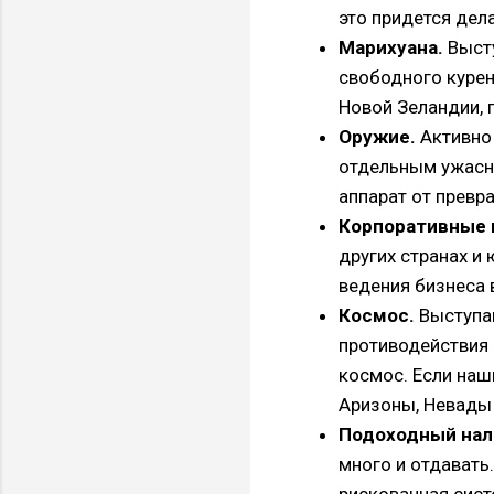
это придется дел
Марихуана.
Высту
свободного курен
Новой Зеландии, 
Оружие.
Активно 
отдельным ужасн
аппарат от превр
Корпоративные 
других странах и
ведения бизнеса 
Космос.
Выступаю
противодействия 
космос. Если наш
Аризоны, Невады 
Подоходный нал
много и отдавать
рискованная сист