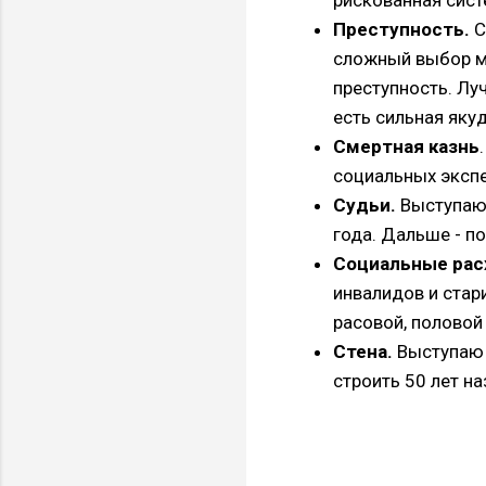
Преступность.
С
сложный выбор м
преступность. Лу
есть сильная яку
Смертная казнь
социальных экспе
Судьи.
Выступаю 
года. Дальше - п
Социальные рас
инвалидов и стар
расовой, полово
Стена.
Выступаю 
строить 50 лет н