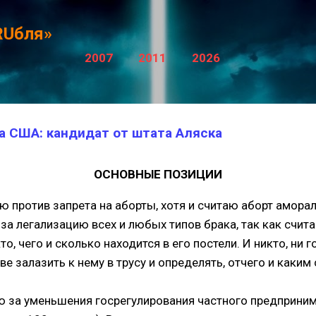
К основному контенту
RUбля»
2007
2011
2026
 США: кандидат от штата Аляска
ОСНОВНЫЕ ПОЗИЦИИ
 против запрета на аборты, хотя и считаю аборт амор
за легализацию всех и любых типов брака, так как счита
то, чего и сколько находится в его постели. И никто, ни г
ве залазить к нему в трусу и определять, отчего и каки
 за уменьшения госрегулирования частного предприним