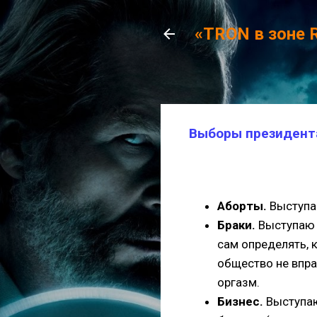
«TRON в зоне 
Выборы президента
Аборты.
Выступаю
Браки.
Выступаю 
сам определять, к
общество не впра
оргазм.
Бизнес.
Выступаю