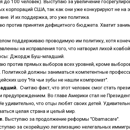
я до 100 человек). Выступаю за увеличение госрегулиро
х корпораций США, так как они уже конкурируют не на 
вне. И их поддержка, это уже политика.
аю против принятия дефицитного бюджета. Хватит зани
елом поддерживаю проводимую им политику, хотя конечн
авленны на исправления того, что натворил лихой ковбо
росы: Джордж Буш-младший.
ю против прямых выборов всех уровней, кроме выборов
. Политикой должны заниматься компетентные професси
ейских шоу "На чьи зубы не нашли компромат".
адший.
Считаю факт, что этот человек смог стать пре
 предупреждением. Во главе Америки стал не Президент
Не удивительно, что отцы любят своих детей. Удивительн
аться целая страна и целый мир.
е.
Выступаю за продолжение реформы "Obamacare".
тупаю за скорейшую легализацию нелегальных иммигра