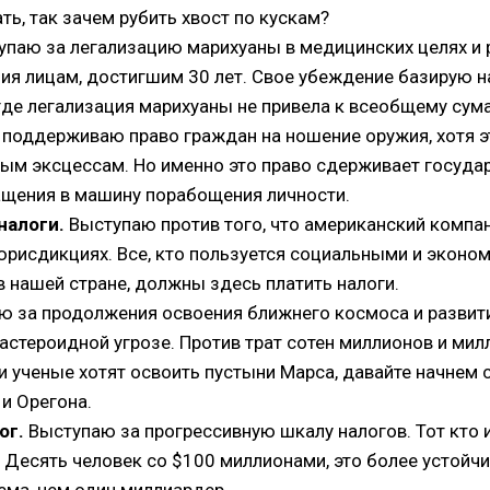
ать, так зачем рубить хвост по кускам?
паю за легализацию марихуаны в медицинских целях и
ия лицам, достигшим 30 лет. Свое убеждение базирую н
где легализация марихуаны не привела к всеобщему су
поддерживаю право граждан на ношение оружия, хотя эт
ым эксцессам. Но именно это право сдерживает госуда
ащения в машину порабощения личности.
налоги.
Выступаю против того, что американский компан
 юрисдикциях. Все, кто пользуется социальными и экон
в нашей стране, должны здесь платить налоги.
 за продолжения освоения ближнего космоса и развит
астероидной угрозе. Против трат сотен миллионов и мил
и ученые хотят освоить пустыни Марса, давайте начнем 
и Орегона.
ог.
Выступаю за прогрессивную шкалу налогов. Тот кто 
. Десять человек со $100 миллионами, это более устойчи
ема, чем один миллиардер.