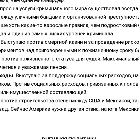
прос на услуги криминального мира существовал всегда 
ежду уличными бандами и организованной преступность
чше хоть какие-то взрослые правила, чем подростковый 
дза и один из самых низких уровней криминала.
. Выступаю против смертной казни и за проведение риск
риментов над приговоренными к пожизненному сроку бе
против пожизненного статуса для судей. Максимальный 
очетная и уважаемая пенсия.
ходы.
Выступаю за поддержку социальных расходов, на
иков. Против социальных расходов, привязанных к полов
й или имущественной составляющей.
против строительства стены между США и Мексикой, так
азад. Сейчас Америка нужна другая стена: на юге Мексик