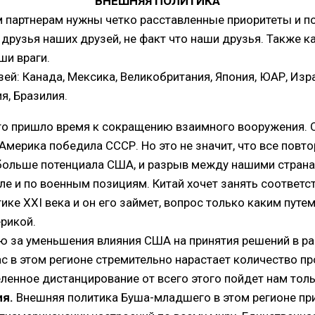
ВНЕШНЯЯ ПОЛИТИКА
м партнерам нужны четко расставленные приоритеты и по
 друзья наших друзей, не факт что наши друзья. Также ка
аши враги.
ей: Канада, Мексика, Великобритания, Япония, ЮАР, Изр
я, Бразилия.
то пришло время к сокращению взаимного вооружения. 
 Америка победила СССР. Но это не значит, что все повтор
больше потенциала США, и разрыв между нашими стран
сле и по военным позициям. Китай хочет занять соответ
ке XXI века и он его займет, вопрос только каким путем
рикой.
 за уменьшения влияния США на принятия решений в ра
с в этом регионе стремительно нарастает количество п
ленное дистанцирование от всего этого пойдет нам толь
ия.
Внешняя политика Буша-младшего в этом регионе пр