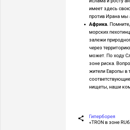
ислама и росту а
имеет здесь свою
против Ирана мы 
Африка.
Помните,
морских пехотинц
залежи природног
через территорию
может. По ходу С
зоне риска. Вопр
жители Европы в 
соответствующие 
нищеты, наши ком
Гиперборея
«TRON в зоне RUб