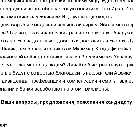
нтиамериканских настроений по всему миру. Единственная
 твердую и четко обозначенную политику - это Иран. И 
автоматически усиливаем ИГ, лучше подождать.
 для борьбы с недавней вспышкой вируса Эбола мы отп
ев? Так вот, оказывается как раз в тех районах обнару
о газа. Его надо только добыть и доставить в Европу. Л
 Ливии, тем более, что никакой Муаммар Каддафи сейча
лавянской войны, поставки газа из России через Украину
ос - чего же мы тогда ждем? Давайте быстрее тянуть тру
тепле будут с радостью благодарить нас, жители Африки
дивиденды, преференции и компенсации и смогут вылез
пании и банки заработают на этом триллионы.
Ваши вопросы, предложения, пожелания кандидату
ля»