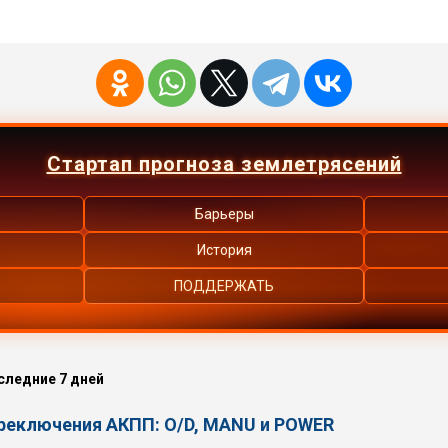
Стартап прогноза землетрясений
Барьеры
История
ПОДДЕРЖАТЬ
следние 7 дней
ереключения АКПП: O/D, MANU и POWER