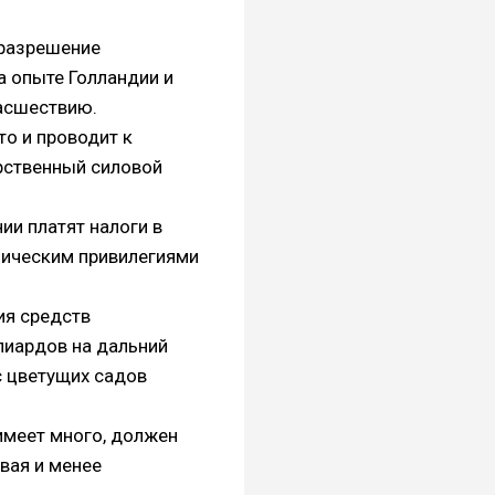
 разрешение
а опыте Голландии и
масшествию.
о и проводит к
рственный силовой
ии платят налоги в
омическим привилегиями
ия средств
лиардов на дальний
с цветущих садов
имеет много, должен
вая и менее