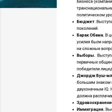
бизнеса (компани
транснациональны
политическом уро
Бюджет
. Выступ
поколений.
Барак Обама.
В ц
усилия были напр
на сложные воп
Выборы.
Выступа
первичных общин
победители лицед
Джордж Буш-мл
большим знаком и
двухзначным IQ. 
должна расплачив
Здравоохранени
Иммиграция.
Выс