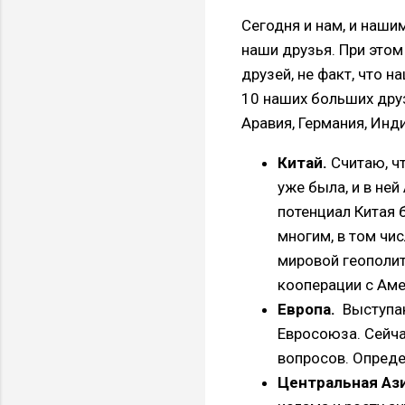
Сегодня и нам, и наши
наши друзья. При этом
друзей, не факт, что н
10 наших больших друз
Аравия, Германия, Инди
Китай.
Считаю, ч
уже была, и в ней
потенциал Китая 
многим, в том чи
мировой геополити
кооперации с Аме
Европа.
Выступаю
Евросоюза. Сейча
вопросов. Опреде
Центральная Аз