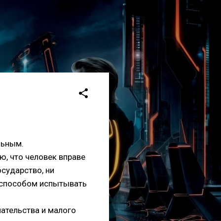
альным.
ю, что человек вправе
осударство, ни
м способом испытывать
ательства и малого