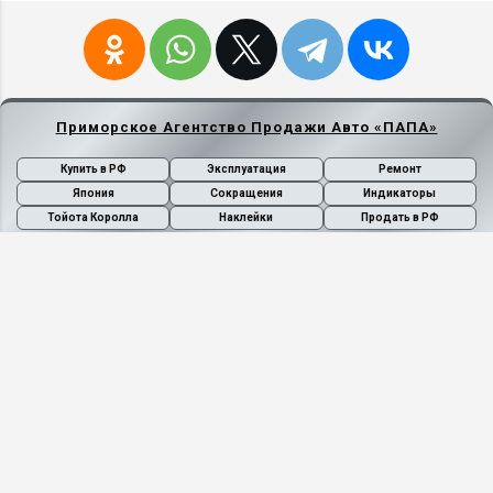
Приморское Агентство Продажи Авто «ПАПА»
Купить в РФ
Эксплуатация
Ремонт
Япония
Сокращения
Индикаторы
Тойота Королла
Наклейки
Продать в РФ
Самое посещаемое за последние 7 дней
Кнопки на рычаге переключения АКПП:
O/D, MANU и POWER
Автоматическая коробка
переключения передач (АКПП) O/D
Кнопка "O/D" (Overdrive) во включенном