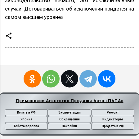
законодательство нечасто, это исключительные
случаи. Договариваться об исключении придётся на
самом высшем уровне»
Приморское Агентство Продажи Авто «ПАПА»
Купить в РФ
Эксплуатация
Ремонт
Япония
Сокращения
Индикаторы
Тойота Королла
Наклейки
Продать в РФ