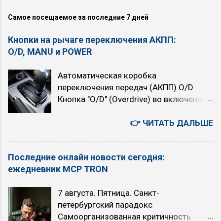
Самое посещаемое за последние 7 дней
Кнопки на рычаге переключения АКПП:
O/D, MANU и POWER
Автоматическая коробка
переключения передач (АКПП) O/D
Кнопка "O/D" (Overdrive) во включенном
состоянии подключает четвёртую,
высшую передачу. При нажатой кнопке
👉 ЧИТАТЬ ДАЛЬШЕ
автомат четырёхступенчатый. При
отпущенной (горит индикатор "O/D
Последние онлайн новости сегодня:
OFF") — трёхступенчатый. При
ежедневник MCP TRON
включении Overdrive автомобиль
немного теряет в динамике, но расход
7 августа. Пятница. Санкт-
топлива уменьшается. Когда
петербургский парадокс
рекомендуется использовать режим
Самоорганизованная критичность
O/D (O/D ON): при равномерном