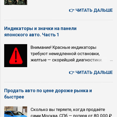
Степенной закон Точка Кюри
движении с большой скоростью (по
Искусственный Интеллект или ядерный
👉 ЧИТАТЬ ДАЛЬШЕ
трассам, на скоростных участках) на
апокалипсис: выбор над пропастью во
скоростях выше 70 км/ч (снижается
лжи 6 августа. Четверг. Япония -
расход топлива, обороты падают)
Индикаторы и значки на панели
автомобили, авто аукционы, история,
многие рекомендуют никогда не
японского авто. Часть 1
бизнес, культура, быт. 您好！若为文心千
выключать O/D, за исключением
帆相关问题（如调用大模型API等），建
случаев, когда требуется быстрый
Внимание! Красные индикаторы
议您可联系千帆咨询反馈，网址
разгон (например, кого-то обогнать или
требуют немедленной остановки,
https://qianfan.cloud.baidu.com/ 。感谢
активно проехать по городу) Когда НЕ
желтые — скорейшей диагностики.
您的关注与支持 - как есть. 5 августа.
рекомендуется использовать режим
Индикатор Как выглядит Что означает
Среда. Текущие главные темы моего
O/D (O/D OFF): при движении...
Красный/желтый восклицательный
👉 ЧИТАТЬ ДАЛЬШЕ
блога «TRON в зоне RUбля»
знак, часто с текстом на дисплее
Искусственный интеллект или ядерный
Общее предупреждение об опасности:
апокалипсис (с 2026 года) Технология
Продать авто по цене дороже рынка и
падение давления масла, проблемы с
точного прогноза землетрясений TRON
быстрее
электрикой, незакрытые двери. Всегда
(с 2011 года) Вероучение первой в
проверяйте сообщение на экране.
мире интернет-религия «16 ТРОН» (с
Сколько вы теряете, когда продаёте
Красный восклицательный знак в круге,
2007 года) 00:41:21 Сценарии
сами Москва, СПб — потеря от 80 000 ₽
буква P в круге или надпись BRAKE
будущего на 5 лет. Позитивный