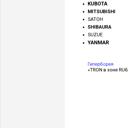
KUBOTA
MITSUBISHI
SATOH
SHIBAURA
SUZUE
YANMAR
Гиперборея
«TRON в зоне RUб
К
о
м
м
е
н