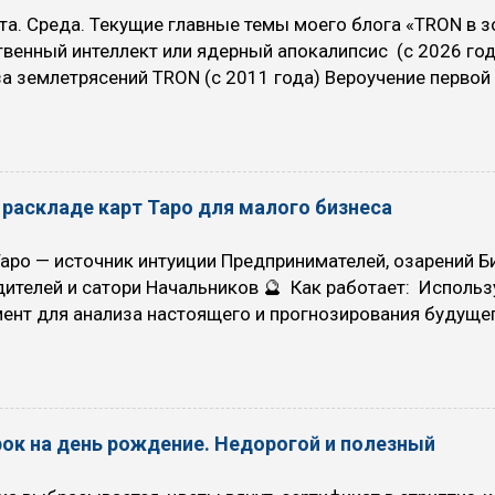
та. Среда. Текущие главные темы моего блога «TRON в 
венный интеллект или ядерный апокалипсис (с 2026 год
а землетрясений TRON (с 2011 года) Вероучение первой 
 «16 ТРОН» (с 2007 года) 00:41:21 Сценарии будущего н
й. ИИ остается под контролем людей. Но почему-то, все
твляющие контроль, являются хорошими людьми, и испо
Плохой сценарий. ИИ остается под контролем людей. П
 раскладе карт Таро для малого бизнеса
 используют ИИ во вред человечеству. Алаймент (alignm
ная область, цель которой - гарантировать, что действи
аро — источник интуиции Предпринимателей, озарений Б
будут соответствовать человеческим ценностям, намере
ителей и сатори Начальников 🔮 Как работает: Использ
очной перспективе. 4 августа. Вторник. Даосизм - «неде
ент для анализа настоящего и прогнозирования будущег
ательному отношению к жизни, отрицание целенаправлен
ку карт, выявляем разные возможности и риски, потен
вр...
я событий. 📌 Что даёт Предпринимателю: Нестандартн
ию, подтверждение предчувствий. Определение неявных
я бизнеса. Диагностика скрытых факторов: партнеры, ко
ок на день рождение. Недорогой и полезный
ство. Помощь в принятии решений в условиях неопредел
едпринимателей и менеджеров, ориентированных на инт