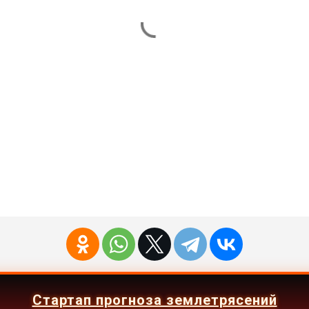
Стартап прогноза землетрясений