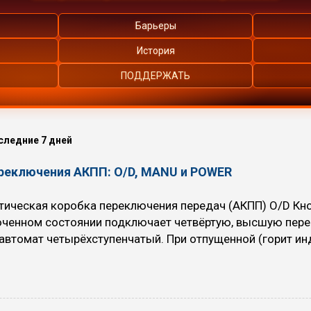
Барьеры
История
ПОДДЕРЖАТЬ
следние 7 дней
ереключения АКПП: O/D, MANU и POWER
ическая коробка переключения передач (АКПП) O/D Кноп
юченном состоянии подключает четвёртую, высшую пере
автомат четырёхступенчатый. При отпущенной (горит инд
пенчатый. При включении Overdrive автомобиль немного 
топлива уменьшается. Когда рекомендуется использоват
вномерном движении с большой скоростью (по трассам, 
х) на скоростях выше 70 км/ч (снижается расход топли