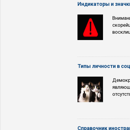
Индикаторы и значки
многие 
требует
Вниман
городу)
скорей
восклиц
опаснос
Всегда 
буква P
жидкост
Типы личности в со
опасно.
Демокра
являющ
отсутст
логики 
Гамма —
4 Дельт
Маршал,
Справочник иностра
Интуити