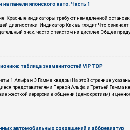
 на панели японского авто. Часть 1
рекомендуют никогда не выключать O/D, за исключение
ся быстрый разгон (например, кого-то обогнать или акти
ие! Красные индикаторы требуют немедленной остановк
 Когда НЕ рекомендуется использовать режим O/D (O/D O
шей диагностики. Индикатор Как выглядит Что означае
ательный знак, часто с текстом на дисплее Общее пре
ти: падение давления масла, проблемы с электрикой, н
проверяйте сообщение на экране. Красный восклицательн
 в круге или надпись BRAKE Включен ручной тормоз, низ
и, износ колодок или другие проблемы в тормозной си
ционике: таблица знаменитостей VIP TOP
 Красный или синий термометр в жидкости (мигание указы
ты 1 Альфа и 3 Гамма квадры На этой странице указан
иеся представителями Первой Альфа и Третьей Гамма кв
вие жесткой иерархии в общении (демократизм) и ценно
или интуитивных прозрений. Альфа ориентирована на пои
 на эффективность и реализацию в материальном мире. 
а квадры Ссылка на знаменитостей 2 квадры , к которой 
 Жуков, Сенсорно-логический экстраверт, СЛЭ. INFP, Лири
нных автомобильных сокращений и аббревиатур
вно-этический интроверт, ИЭИ. ENFJ, Наставник, Гамлет,