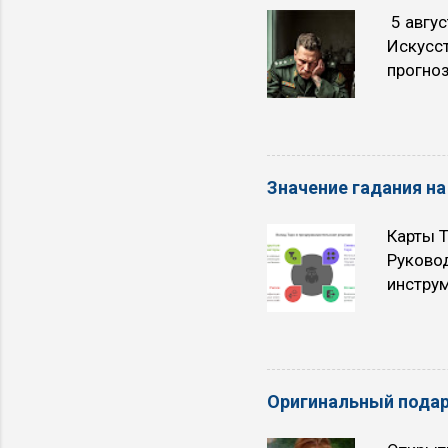
5 авгус
Искусст
прогноз
религия
сценари
осущес
благо. 
Значение гадания на
которые
инженер
Карты Т
всегда 
Руковод
долгоср
инструм
созерц
символи
идущей 
развити
ситуац
развити
Оригинальный подар
государ
для пр