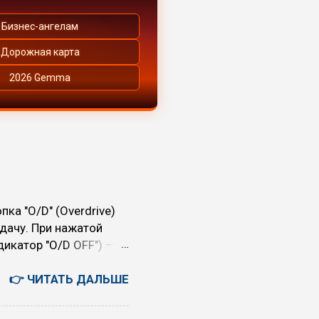
Бизнес-ангелам
Дорожная карта
2026 Gemma
ка "O/D" (Overdrive)
дачу. При нажатой
икатор "O/D OFF") —
теряет в динамике, но
ь режим O/D (O/D ON):
👉 ЧИТАТЬ ДАЛЬШЕ
на скоростных
ва, обороты падают)