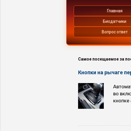
Главная
Биодатчики
Вопрос ответ
Самое посещаемое за по
Кнопки на рычаге п
Автомат
во вкл
кнопке 
трёхсту
расход 
при ра
участка