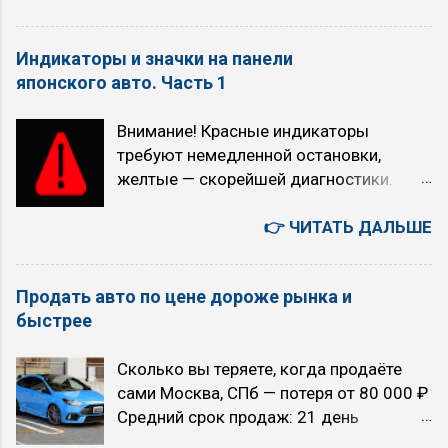
апокалипсис: выбор над пропастью во
скоростях выше 70 км/ч (снижается
лжи 6 августа. Четверг. Япония -
расход топлива, обороты падают)
Индикаторы и значки на панели
автомобили, авто аукционы, история,
многие рекомендуют никогда не
японского авто. Часть 1
бизнес, культура, быт. 您好！若为文心千
выключать O/D, за исключением
帆相关问题（如调用大模型API等），建
случаев, когда требуется быстрый
Внимание! Красные индикаторы
议您可联系千帆咨询反馈，网址
разгон (например, кого-то обогнать или
требуют немедленной остановки,
https://qianfan.cloud.baidu.com/ 。感谢
активно проехать по городу) Когда НЕ
желтые — скорейшей диагностики.
您的关注与支持 - как есть. 5 августа.
рекомендуется использовать режим
Индикатор Как выглядит Что означает
Среда. Текущие главные темы моего
O/D (O/D OFF): при движении...
Красный/желтый восклицательный
👉 ЧИТАТЬ ДАЛЬШЕ
блога «TRON в зоне RUбля»
знак, часто с текстом на дисплее
Искусственный интеллект или ядерный
Общее предупреждение об опасности:
апокалипсис (с 2026 года) Технология
Продать авто по цене дороже рынка и
падение давления масла, проблемы с
точного прогноза землетрясений TRON
быстрее
электрикой, незакрытые двери. Всегда
(с 2011 года) Вероучение первой в
проверяйте сообщение на экране.
мире интернет-религия «16 ТРОН» (с
Сколько вы теряете, когда продаёте
Красный восклицательный знак в круге,
2007 года) 00:41:21 Сценарии
сами Москва, СПб — потеря от 80 000 ₽
буква P в круге или надпись BRAKE
будущего на 5 лет. Позитивный
Средний срок продаж: 21 день
Включен ручной тормоз, низкий
сценарий. ИИ остается под контролем
Екатеринбург, Новосибирск — потеря от
уровень тормозной жидкости, износ
людей. Но почему-то, все эти люди,