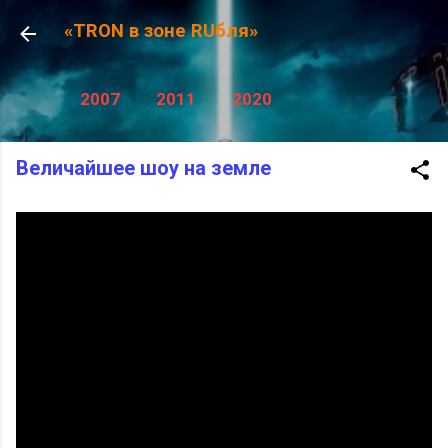
К основному контенту
«TRON в зоне RUбля»
2007
2011
2020
Величайшее шоу на земле