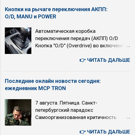
Кнопки на рычаге переключения АКПП:
O/D, MANU и POWER
Автоматическая коробка
переключения передач (АКПП) O/D
Кнопка "O/D" (Overdrive) во включенном
состоянии подключает четвёртую,
высшую передачу. При нажатой кнопке
👉 ЧИТАТЬ ДАЛЬШЕ
автомат четырёхступенчатый. При
отпущенной (горит индикатор "O/D
Последние онлайн новости сегодня:
OFF") — трёхступенчатый. При
ежедневник MCP TRON
включении Overdrive автомобиль
немного теряет в динамике, но расход
7 августа. Пятница. Санкт-
топлива уменьшается. Когда
петербургский парадокс
рекомендуется использовать режим
Самоорганизованная критичность
O/D (O/D ON): при равномерном
Степенной закон Точка Кюри
движении с большой скоростью (по
Искусственный Интеллект или ядерный
👉 ЧИТАТЬ ДАЛЬШЕ
трассам, на скоростных участках) на