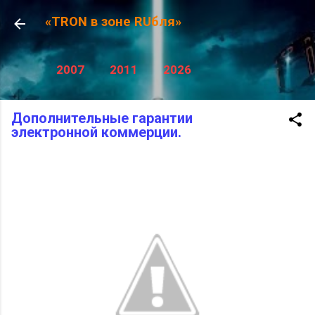
К основному контенту
«TRON в зоне RUбля»
2007
2011
2026
Дополнительные гарантии
электронной коммерции.