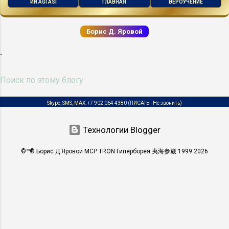
ИИ AGI ASI
ГЛАВНАЯ
ВЕРОУЧЕНИЕ
замены масла в АКПП с указанием
пробега — 106 900 км. Где находится:
Борис Д. Яровой
Под капотом / на кузове рядом с
двигателем. ...
.
Skype, SMS, MAX:
+7 902 064 4380
(ПИСАТЬ - Не звонить)
Технологии Blogger
©™® Борис Д Яровой MCP TRON Гиперборея 夷海参崴 1999 2026