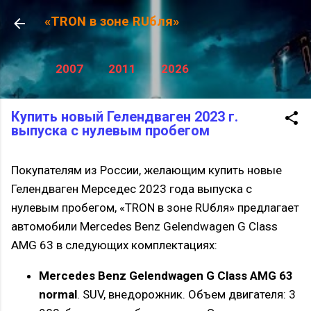
К основному контенту
«TRON в зоне RUбля»
2007
2011
2026
Купить новый Гелендваген 2023 г.
выпуска с нулевым пробегом
Покупателям из России, желающим купить новые
Гелендваген Мерседес 2023 года выпуска с
нулевым пробегом, «TRON в зоне RUбля» предлагает
автомобили Mercedes Benz Gelendwagen G Class
AMG 63 в следующих комплектациях:
Mercedes Benz Gelendwagen G Class AMG 63
normal
. SUV, внедорожник. Объем двигателя: 3