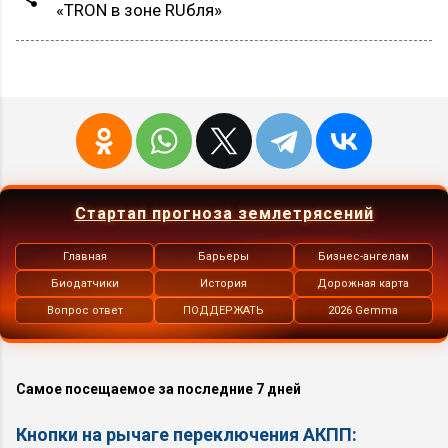
«TRON в зоне RUбля»
Стартап прогноза землетрясений
Главная
Барьеры
Бизнес-ангелам
Биодатчики
История
Дорожная карта
Вопрос ответ
ПОДДЕРЖАТЬ
2026 Gemma
Самое посещаемое за последние 7 дней
Кнопки на рычаге переключения АКПП: