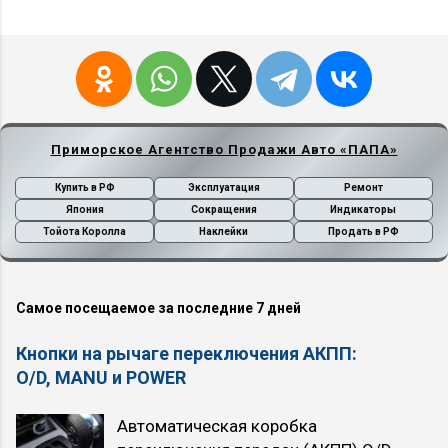
Приморское Агентство Продажи Авто «ПАПА»
Купить в РФ
Эксплуатация
Ремонт
Япония
Сокращения
Индикаторы
Тойота Королла
Наклейки
Продать в РФ
Самое посещаемое за последние 7 дней
Кнопки на рычаге переключения АКПП:
O/D, MANU и POWER
Автоматическая коробка