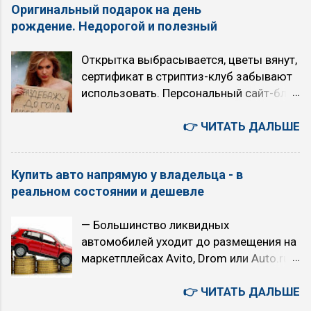
Оригинальный подарок на день
автомобили, авто аукционы, история,
этический интроверт, ИЭИ. ENFJ,
рождение. Недорогой и полезный
бизнес, культура, быт. 您好！若为文心千
Наставник, Гамлет, Этико-интуитивный
帆相关问题（如调用大模型API等），建
экстраверт, ЭИЭ. ISTJ, Инспектор,
Открытка выбрасывается, цветы вянут,
议您可联系千帆咨询反馈，网址
Максим Горький, Логико-сенсорный
сертификат в стриптиз-клуб забывают
https://qianfan.cloud.baidu.com/ 。感谢
интроверт, ЛСИ. Ссылка на
использовать. Персональный сайт-блог
您的关注与支持 - как есть. 5 августа.
знаменитостей 4 квадры , к которой
— современный подарок, который год
Среда. Текущие главные темы моего
относятся: ESTJ, Администратор,
от года становится только дороже без
👉 ЧИТАТЬ ДАЛЬШЕ
блога «TRON в зоне RUбля»
Штирлиц, Логико-сенсорный
любых дополнительных платежей.
Искусственный интеллект или ядерный
экстраверт, ЛСЭ. INFJ, Гуманист,
Недорого и полезно всем, даже тем, «у
апокалипсис (с 2026 года) Технология
Достоевский, Этико-интуитивный
Купить авто напрямую у владельца - в
кого и так всё есть». Это может быть
точного прогноза землетрясений TRON
интроверт, ЭИИ. ENFP, Сове...
реальном состоянии и дешевле
подарок к дню рождения, свадьбе,
(с 2011 года) Вероучение первой в
юбилею, годовщине работы, к новому
мире интернет-религия «16 ТРОН» (с
— Большинство ликвидных
творческому произведению или бизнес
2007 года) 00:41:21 Сценарии
автомобилей уходит до размещения на
проекту. Или подарок самому (самой)
будущего на 5 лет. Позитивный
маркетплейсах Avito, Drom или Auto.ru
себе - если хотите писать историю
сценарий. ИИ остается под контролем
— 1–2 дня — столько времени живёт
своей жизни сами, не дожидаясь, пока
людей. Но почему-то, все эти люди,
ликвидное объявление до его выкупа
👉 ЧИТАТЬ ДАЛЬШЕ
кто-то это сделает за вас. Что такое
осуществляющие контроль, являются
перекупами — 50 000 – 200 000 ₽ —
сайт-блог Это ваш личный,
хорошими людьми, и используют ИИ