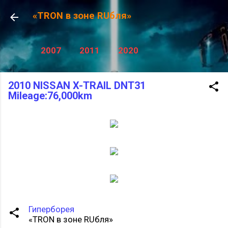
К основному контенту
«TRON в зоне RUбля»
2007
2011
2020
2010 NISSAN X-TRAIL DNT31
Mileage:76,000km
Гиперборея
«TRON в зоне RUбля»