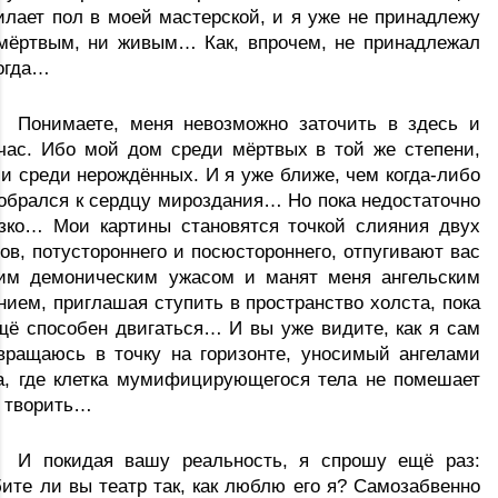
илает пол в моей мастерской, и я уже не принадлежу 
мёртвым, ни живым… Как, впрочем, не принадлежал 
огда…
Понимаете, меня невозможно заточить в здесь и 
час. Ибо мой дом среди мёртвых в той же степени, 
 и среди нерождённых. И я уже ближе, чем когда-либо 
обрался к сердцу мироздания… Но пока недостаточно 
зко… Мои картины становятся точкой слияния двух 
ов, потустороннего и посюстороннего, отпугивают вас 
им демоническим ужасом и манят меня ангельским 
нием, приглашая ступить в пространство холста, пока 
щё способен двигаться… И вы уже видите, как я сам 
вращаюсь в точку на горизонте, уносимый ангелами 
а, где клетка мумифицирующегося тела не помешает 
 творить… 
И покидая вашу реальность, я спрошу ещё раз: 
ите ли вы театр так, как люблю его я? Самозабвенно 