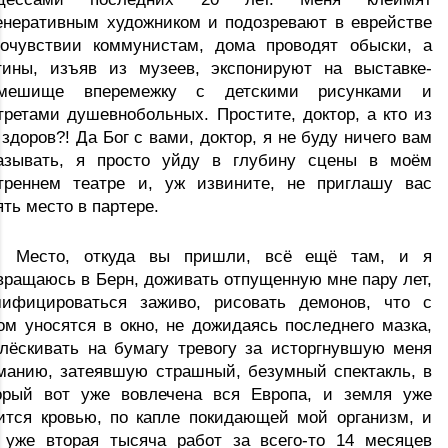
енеративным художником и подозревают в еврействе 
очувствии коммунистам, дома проводят обыски, а 
тины, изъяв из музеев, экспонируют на выставке-
смешище
 вперемежку с детскими рисунками и 
третами душевнобольных. Простите, доктор, а кто из 
 здоров?! Да Бог с вами, доктор, я не буду ничего вам 
азывать, я просто уйду в глубину сцены в моём 
треннем театре и, уж извините, не приглашу вас 
ять место в партере.
Место, откуда вы пришли, всё ещё там, и я 
вращаюсь в Берн, доживать отпущенную мне пару лет, 
ифицироваться заживо, рисовать демонов, что с 
ом уносятся в окно, не дожидаясь последнего мазка, 
лёскивать на бумагу тревогу за исторгнувшую меня 
манию, затеявшую страшный, безумный спектакль, в 
орый вот уже вовлечена вся Европа, и земля уже 
ится кровью, по капле покидающей мой организм, и 
 уже вторая тысяча работ за всего-то 14 месяцев 