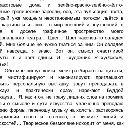
ракотовые дома и зелёно-красно-зелёно-жёлто-
ёные тропические заросли, ооо, эта пульсация цвета, 
орый уже мощным неостановимым потоком льётся в 
 картины и из них – в мир внешний и внутренний, в 
ня, в доселе графичное пространство моего 
сонального театра… Цвет… Цвет наконец-то овладел 
й. Мне больше не нужно гнаться за ним. Он овладел 
й навсегда, я знаю. Вот он, смысл счастливой 
уты: я и цвет едины. Я – художник. 
Я художник
, 
зья! 
Обо мне пишут книги, меня разбирают на цитаты, 
я мистифицируют и канонизируют, приглашают 
рыть персональную выставку, зовут преподавать в 
хауз
 и практически сразу нарекают Буддой 
хауза… Я, как и он, не трачу лишних слов на громкие 
ры о смысле и сути искусства, увлечённо преподаю 
рию формы, переношу музыку на холсты, растворяясь 
армонии тонов и оттенков, в ритмике линий и 
скостей… Творческое безмолвие исходит от меня, как 