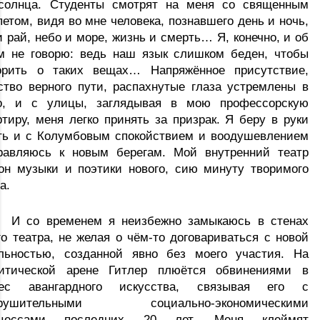
солнца. Студенты смотрят на меня со священным 
петом, видя во мне человека, познавшего день и ночь, 
и рай, небо и море, жизнь и смерть… Я, конечно, и об 
м не говорю: ведь наш язык слишком беден, чтобы 
орить о таких вещах… Напряжённое присутствие, 
ство верного пути, распахнутые глаза устремлены в 
о, и с улицы, заглядывая в мою профессорскую 
ртиру, меня легко принять за призрак. Я беру в руки 
ть и с Колумбовым спокойствием и воодушевлением 
равляюсь к новым берегам. Мой внутренний театр 
он музыки и поэтики нового, сию минуту творимого 
а.
И со временем я неизбежно замыкаюсь в стенах 
го театра, не желая о чём-то договариваться с новой 
льностью, созданной явно без моего участия. На 
итической арене Гитлер плюётся обвинениями в 
рес авангардного искусства, связывая его с 
зрушительными социально-экономическими 
оцессами последних 20 лет. Меня клеймят 