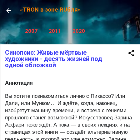
К основному контенту
«TRON в зоне RUбля»
2007
2011
2020
Синопсис: Живые мёртвые
художники - десять жизней под
одной обложкой
Аннотация
Вы хотите познакомиться лично с Пикассо? Или 
Дали, или Мунком… И ждёте, когда, наконец, 
изобретут машину времени, и встреча с гениями 
прошлого станет возможной? Искусствовед Зарина 
Асфари тоже ждёт. А пока — в своих лекциях и на 
страницах этой книги — создаёт альтернативную 
реальность, в которой это уже возможно. Зарина 