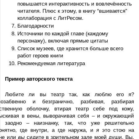
повышается интерактивность и вовлечённость 
читателя. Плюс к этому, в книгу “вшивается” 
коллаборация с ЛитРесом.
Благодарности
Источники по каждой главе (каждому 
персонажу), включая прямые цитаты
Список музеев, где хранится больше всего 
работ героев книги
Рекомендуемая литература
Пример авторского текста
Любите ли вы театр так, как люблю его я? 
озабвенно и безгранично, разбивая, разбирая 
ственную оболочку, втирая театр себе под кожу, 
ыскивая в вены, выворачивая себя – и окружающий 
 заодно – наизнанку, так, что уже решительно 
онятно, где внутри, а где наружа, и 
я
 это стою на 
не или 
вы
 сидите в зрительном зале моей души. Вы, 