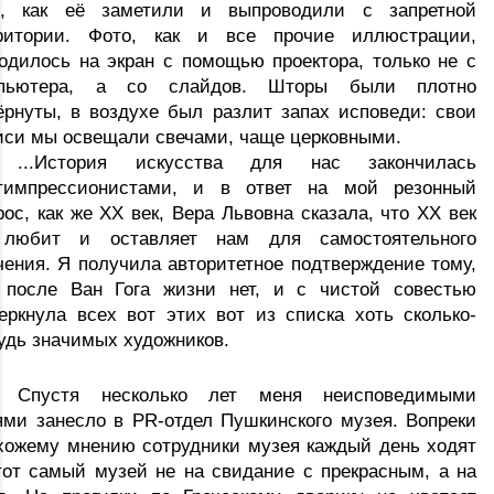
о, как её заметили и выпроводили с запретной 
ритории. Фото, как и все прочие иллюстрации, 
одилось на экран с помощью проектора, только не с 
пьютера, а со слайдов. Шторы были плотно 
ёрнуты, в воздухе был разлит запах исповеди: свои 
иси мы освещали свечами, чаще церковными.
...История искусства для нас закончилась 
тимпрессионистами, и в ответ на мой резонный 
рос, как же ХХ век, Вера Львовна сказала, что ХХ век 
любит и оставляет нам для самостоятельного 
чения. Я получила авторитетное подтверждение тому, 
 после Ван Гога жизни нет, и с чистой совестью 
еркнула всех вот этих вот из списка хоть сколько-
удь значимых художников.
Спустя несколько лет меня неисповедимыми 
ями занесло в PR-отдел Пушкинского музея. Вопреки 
хожему мнению сотрудники музея каждый день ходят 
тот самый музей не на свидание с прекрасным, а на 