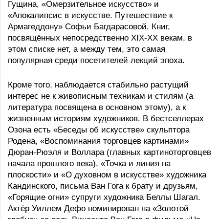
Гущина, «Омерзительное искусство» и 
«Апокалипсис в искусстве. Путешествие к 
Армагеддону» Софьи Багдарасовой. Книг, 
посвящённых непосредственно XIX-XX векам, в 
этом списке нет, а между тем, это самая 
популярная среди посетителей лекций эпоха.
Кроме того, наблюдается стабильно растущий 
интерес не к живописным техникам и стилям (а 
литература посвящена в основном этому), а к 
жизненным историям художников. В бестселлерах 
Озона есть «Беседы об искусстве» скульптора 
Родена, «Воспоминания торговцев картинами» 
Дюран-Рюэля и Воллара (главных картиноторговцев 
начала прошлого века), «Точка и линия на 
плоскости» и «О духовном в искусстве» художника 
Кандинского, письма Ван Гога к брату и друзьям, 
«Горящие огни» супруги художника Беллы Шагал. 
Актёр Уиллем Дефо номинирован на «Золотой 