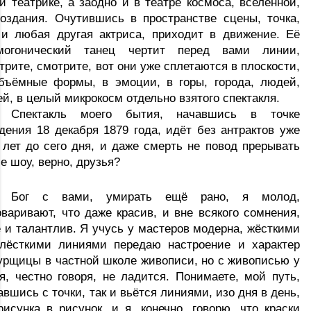
и театрике, а заодно и в театре космоса, вселенной, 
оздания. Очутившись в пространстве сцены, точка, 
 и любая другая актриса, приходит в движение. Её 
могонический танец чертит перед вами линии, 
трите, смотрите, вот они уже сплетаются в плоскости, 
бъёмные формы, в эмоции, в горы, города, людей, 
ей, в целый микрокосм отдельно взятого спектакля. 
Спектакль моего бытия, начавшись в точке 
дения 18 декабря 1879 года, идёт без антрактов уже 
 лет до сего дня, и даже смерть не повод прерывать 
е шоу, верно, друзья? 
Бог с вами, умирать ещё рано, я молод, 
оваривают, что даже красив, и вне всякого сомнения, 
 и талантлив. Я учусь у мастеров модерна, жёсткими 
лёсткими линиями передаю настроение и характер 
урщицы в частной школе живописи, но с живописью у 
я, честно говоря, не ладится. Понимаете, мой путь, 
авшись с точки, так и вьётся линиями, изо дня в день, 
рисунка в рисунок, и я, конечно, говорю, ч
то краски 