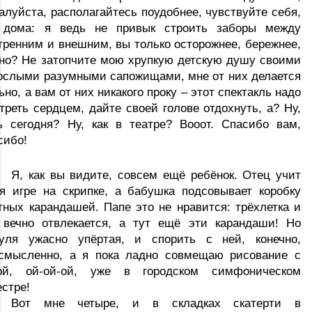
алуйста, располагайтесь поудобнее, чувствуйте себя, 
 дома: я ведь не привык строить заборы между 
тренним и внешним, вы только осторожнее, бережнее, 
но? Не затопчите мою хрупкую детскую душу своими 
ослыми разумными сапожищами, мне от них делается 
ьно, а вам от них никакого проку – этот спектакль надо 
треть сердцем, дайте своей голове отдохнуть, а? Ну, 
ь сегодня? Ну, как в театре?
Вооот. Спасибо вам, 
сибо!
Я, как вы видите, совсем ещё ребёнок. Отец учит 
я игре на скрипке, а бабушка подсовывает коробку 
тных карандашей. Папе это не нравится: трёхлетка и 
 вечно отвлекается, а тут ещё эти карандаши! Но 
уля ужасно упёртая, и спорить с ней, конечно, 
смысленно, а я пока ладно совмещаю рисование с 
ой, ой-ой-ой, уже в городском симфоническом 
естре! 
Вот мне четыре, и в складках скатерти в 