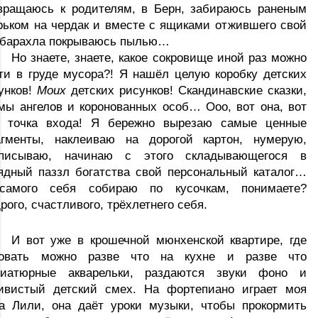
вращаюсь к родителям, в Берн, забираюсь раненым 
рьком на чердак и вместе с ящиками отжившего свой 
 барахла покрываюсь пылью… 
Но знаете, знаете, какое сокровище иной раз можно 
ти в груде мусора?! Я нашёл целую коробку детских 
унков! 
Моих
 детских рисунков! Скандинавские сказки, 
мы ангелов и коронованных особ… Ооо, вот она, вот 
 точка входа! Я бережно вырезаю самые ценные 
гменты, наклеиваю на дорогой картон, нумерую, 
писываю, начинаю с этого складывающегося в 
ядный паззл богатства свой персональный каталог… 
амого себя собираю по кусочкам, понимаете? 
рого, счастливого, трёхлетнего себя.
И вот уже в крошечной мюнхенской квартире, где 
овать можно разве что на кухне и разве что 
иатюрные акварельки, раздаются звуки фоно и 
ивистый детский смех. На фортепиано играет моя 
а Лили, она даёт уроки музыки, чтобы прокормить 