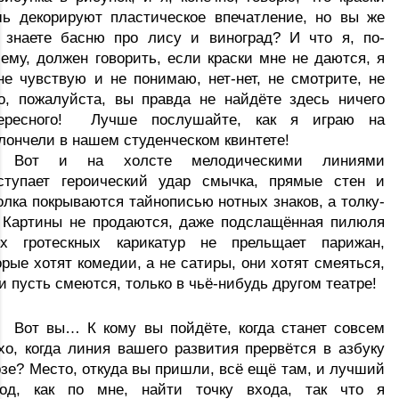
ь декорируют пластическое впечатление, но вы же 
 знаете басню про лису и виноград? И что я, по-
ему, должен говорить, если краски мне не даются, я 
не чувствую и не понимаю, нет-нет, не смотрите, не 
о, пожалуйста, вы правда не найдёте здесь ничего 
ересного! 
Лучше послушайте, как я играю на 
лончели в нашем студенческом квинтете!
Вот и на холсте мелодическими линиями 
ступает героический удар смычка, прямые стен и 
олка покрываются тайнописью нотных знаков, а толку-
 Картины не продаются, даже подслащённая пилюля 
х гротескных карикатур не прельщает парижан, 
орые хотят комедии, а не сатиры, они хотят смеяться, 
 и пусть смеются, только в чьё-нибудь другом театре!
Вот вы… К кому вы пойдёте, когда станет совсем 
хо, когда линия вашего развития прервётся в азбуку 
зе? Место, откуда вы пришли, всё ещё там, и лучший 
од, как по мне, найти точку входа, так что я 