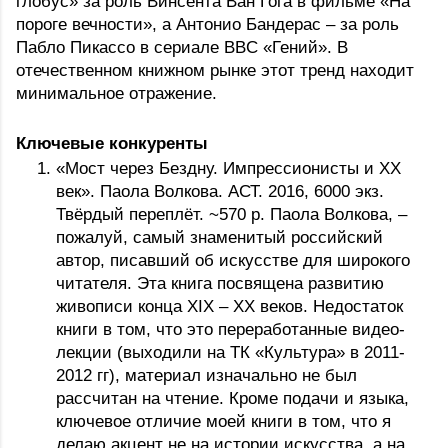
глобус» за роль Винсента Ван Гога в фильме «На 
пороге вечности», а Антонио Бандерас – за роль 
Пабло Пикассо в сериале BBC «Гений». В 
отечественном книжном рынке этот тренд находит 
минимальное отражение.
Ключевые конкуренты
«Мост через Бездну. Импрессионисты и XX 
век». Паола Волкова. АСТ. 2016, 6000 экз. 
Твёрдый переплёт. ~570 р. Паола Волкова, – 
пожалуй, самый знаменитый российский 
автор, писавший об искусстве для широкого 
читателя. Эта книга посвящена развитию 
живописи конца XIX – XX веков. Недостаток 
книги в том, что это переработанные видео-
лекции (выходили на ТК «Культура» в 2011-
2012 гг), материал изначально не был 
рассчитан на чтение. Кроме подачи и языка, 
ключевое отличие моей книги в том, что я 
делаю акцент не на истории искусства, а на 