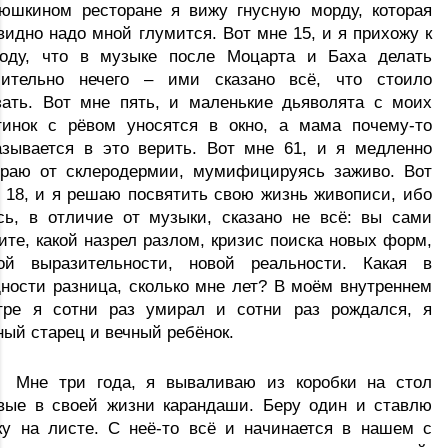
юшкином ресторане я вижу гнусную морду, которая 
видно надо мной глумится. Вот мне 15, и я прихожу к 
оду, что в музыке после Моцарта и Баха делать 
ительно нечего – ими сказано всё, что стоило 
зать. Вот мне пять, и маленькие дьяволята с моих 
тинок с рёвом уносятся в окно, а мама почему-то 
азывается в это верить. Вот мне 61, и я медленно 
раю от склеродермии
, мумифицируясь заживо. Вот 
 18, и я решаю посвятить свою жизнь живописи, ибо 
сь, в отличие от музыки, сказано не всё: вы сами 
ите, какой назрел разлом, кризис поиска новых форм, 
ой выразительности, новой реальности. Какая в 
ности разница, сколько мне лет? В моём внутреннем 
тре я сотни раз умирал и сотни раз рождался, я 
ный старец и вечный ребёнок. 
Мне три года, я вываливаю из коробки на стол 
вые в своей жизни карандаши. Беру один и ставлю 
ку на листе. С неё-то всё и начинается в нашем с 