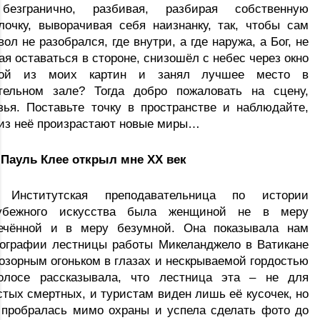
езгранично, разбивая, разбирая собственную 
лочку, выворачивая себя наизнанку, так, чтобы сам 
вол не разобрался, где внутри, а где наружа, а Бог, не 
ая оставаться в стороне, снизошёл с небес через окно 
ной из моих картин и занял лучшее место в 
тельном зале? Тогда добро пожаловать на сцену, 
зья. Поставьте точку в пространстве и наблюдайте, 
 из неё произрастают новые миры…
 Пауль Клее открыл мне ХХ век
Институтская преподавательница по истории 
убежного искусства была женщиной не в меру 
ечённой и в меру безумной. Она показывала нам 
ографии лестницы работы Микеланджело в Ватикане 
 озорным огоньком в глазах и нескрываемой гордостью 
олосе рассказывала, что лестница эта – не для 
стых смертных, и туристам виден лишь её кусочек, но 
 пробралась мимо охраны и успела сделать фото до 