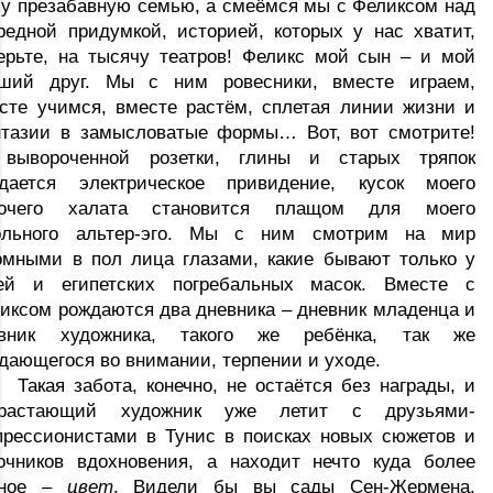
у презабавную семью, а смеёмся мы с Феликсом над 
редной придумкой, историей, которых у нас хватит, 
ерьте, на тысячу театров! Феликс мой сын – и мой 
ший друг. Мы с ним ровесники, вместе играем, 
сте учимся, вместе растём, сплетая линии жизни и 
тазии в замысловатые формы… Вот, вот смотрите! 
вывороченной розетки, глины и старых тряпок 
дается электрическое привидение, кусок моего 
бочего халата становится плащом для моего 
ольного альтер-эго. Мы с ним смотрим на мир 
омными в пол лица глазами, какие бывают только у 
ей и египетских погребальных масок. Вместе с 
иксом рождаются два дневника – дневник младенца и 
евник художника, такого же ребёнка, так же 
дающегося во внимании, терпении и уходе.
Такая забота, конечно, не остаётся без награды, и 
драстающий художник уже летит с друзьями-
прессионистами в Тунис в поисках новых сюжетов и 
очников вдохновения, а находит нечто куда более 
ное – 
цвет
. Видели бы вы сады Сен-Жермена, 