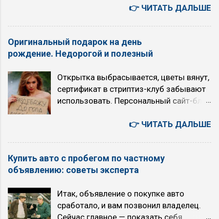
Искусственный Интеллект или ядерный
👉 ЧИТАТЬ ДАЛЬШЕ
относятся: ESTP, Маршал, Жуков,
Blocking System — Антиблокировочная
апокалипсис: выбор над пропастью во
Сенсорно-логический экстраверт, СЛЭ.
система ACC ENG Active Cornering
лжи 6 августа. Четверг. Япония -
INFP, Лирик, Есенин, Интуитивно-
Control / Autom...
Оригинальный подарок на день
автомобили, авто аукционы, история,
этический интроверт, ИЭИ. ENFJ,
рождение. Недорогой и полезный
бизнес, культура, быт. 您好！若为文心千
Наставник, Гамлет, Этико-интуитивный
帆相关问题（如调用大模型API等），建
экстраверт, ЭИЭ. ISTJ, Инспектор,
Открытка выбрасывается, цветы вянут,
议您可联系千帆咨询反馈，网址
Максим Горький, Логико-сенсорный
сертификат в стриптиз-клуб забывают
https://qianfan.cloud.baidu.com/ 。感谢
интроверт, ЛСИ. Ссылка на
использовать. Персональный сайт-блог
您的关注与支持 - как есть. 5 августа.
знаменитостей 4 квадры , к которой
— современный подарок, который год
Среда. Текущие главные темы моего
относятся: ESTJ, Администратор,
от года становится только дороже без
👉 ЧИТАТЬ ДАЛЬШЕ
блога «TRON в зоне RUбля»
Штирлиц, Логико-сенсорный
любых дополнительных платежей.
Искусственный интеллект или ядерный
экстраверт, ЛСЭ. INFJ, Гуманист,
Недорого и полезно всем, даже тем, «у
апокалипсис (с 2026 года) Технология
Достоевский, Этико-интуитивный
Купить авто с пробегом по частному
кого и так всё есть». Это может быть
точного прогноза землетрясений TRON
интроверт, ЭИИ. ENFP, Сове...
объявлению: советы эксперта
подарок к дню рождения, свадьбе,
(с 2011 года) Вероучение первой в
юбилею, годовщине работы, к новому
мире интернет-религия «16 ТРОН» (с
Итак, объявление о покупке авто
творческому произведению или бизнес
2007 года) 00:41:21 Сценарии
сработало, и вам позвонил владелец.
проекту. Или подарок самому (самой)
будущего на 5 лет. Позитивный
Сейчас главное — показать себя
себе - если хотите писать историю
сценарий. ИИ остается под контролем