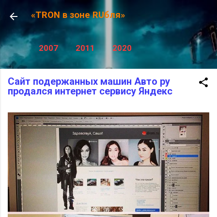
К основному контенту
«TRON в зоне RUбля»
2007
2011
2020
Сайт подержанных машин Авто ру
продался интернет сервису Яндекс