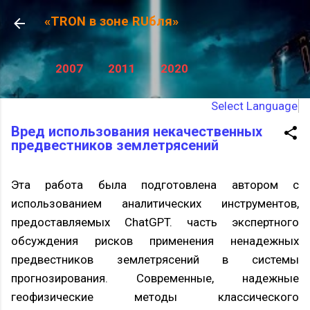
К основному контенту
«TRON в зоне RUбля»
2007
2011
2020
Select Language
Вред использования некачественных
предвестников землетрясений
Эта работа была подготовлена автором с
использованием аналитических инструментов,
предоставляемых ChatGPT. часть экспертного
обсуждения рисков применения ненадежных
предвестников землетрясений в системы
прогнозирования. Современные, надежные
геофизические методы классического