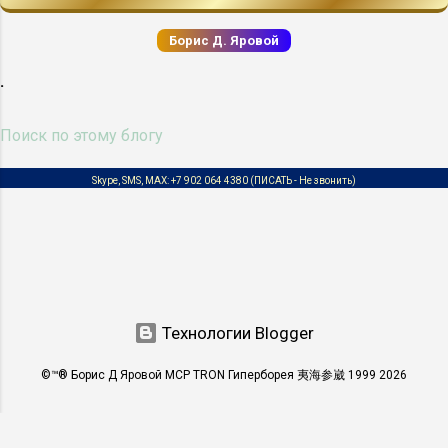
интуитивные решения или ищущих
Борис Д. Яровой
нестандартные ответы. В каких случаях
Таро дает наибольший эффект Работа
.
над личными качествами : Тарология
может оказаться полезной в развитии
личностных качеств сотрудников.
Таролог может предложить
Skype, SMS, MAX:
+7 902 064 4380
(ПИСАТЬ - Не звонить)
рекомендации по
самосовершенствованию и как
преодолевать лич...
Технологии Blogger
©™® Борис Д Яровой MCP TRON Гиперборея 夷海参崴 1999 2026