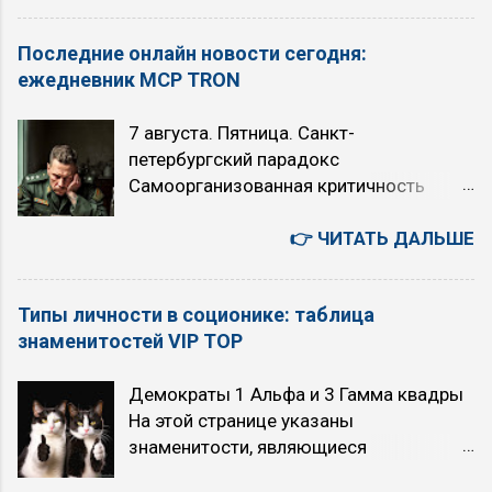
постоянного полного привода
ДК RUS См. EOS ДМРВ RUS Датчик
концерна Daimler AG 4WD ENG 4 Wheel
Массового Расхода Воздуха ДПДЗ RUS
Последние онлайн новости сегодня:
Drive, AWD, Allroad, 4x4 — Полный
См. TPS ДПКВ RUS Датчик Положения
ежедневник MCP TRON
привод 4WS ENG 4 Wheel Steering —
Коленчатого Вала ДС RUS См. VSS
Управление четырьмя колёсами A A/C
ДТОЖ RUS См. CTS ДФ RUS Датчик
7 августа. Пятница. Санкт-
ENG Air Condition — Кондиционер A/D
Фаз — датчик положения
петербургский парадокс
ENG Analog/Digital — Аналог/цифра A/F,
распределительного вала ...
Самоорганизованная критичность
AFR ENG Air/fuel ratio — Состав
Степенной закон Точка Кюри
топливно-воздушной смеси AAC ENG
Искусственный Интеллект или ядерный
👉 ЧИТАТЬ ДАЛЬШЕ
Auxiliary Air Control — Управление
апокалипсис: выбор над пропастью во
дополнительным воздухом AAHK GER
лжи 6 августа. Четверг. Япония -
Abnehmbare Anhaengerkupplung —
Типы личности в соционике: таблица
автомобили, авто аукционы, история,
Съемный крюк прицепа AAV ENG
знаменитостей VIP TOP
бизнес, культура, быт. 您好！若为文心千
Auxiliary Air Valve — Клапан
帆相关问题（如调用大模型API等），建
дополнительного воздуха AB ENG
Демократы 1 Альфа и 3 Гамма квадры
议您可联系千帆咨询反馈，网址
AirBag — Подушка безопасности ABC
На этой странице указаны
https://qianfan.cloud.baidu.com/ 。感谢
ENG Active Body Control — Активная
знаменитости, являющиеся
您的关注与支持 - как есть. 5 августа.
ходовая часть ABD GER Abnehmbare
представителями Первой Альфа и
Среда. Текущие главные темы моего
Dach — Съемная крыша ABS ENG Anti-