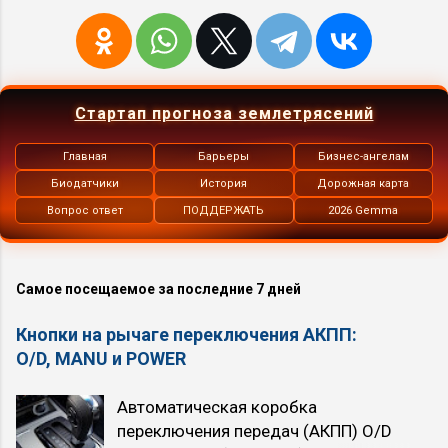
Стартап прогноза землетрясений
Главная
Барьеры
Бизнес-ангелам
Биодатчики
История
Дорожная карта
Вопрос ответ
ПОДДЕРЖАТЬ
2026 Gemma
Самое посещаемое за последние 7 дней
Кнопки на рычаге переключения АКПП:
O/D, MANU и POWER
Автоматическая коробка
переключения передач (АКПП) O/D