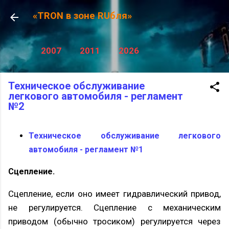
К основному контенту
«TRON в зоне RUбля»
2007
2011
2026
Техническое обслуживание
легкового автомобиля - регламент
№2
Техническое обслуживание легкового
автомобиля - регламент №1
Сцепление.
Сцепление, если оно имеет гидравлический привод,
не регулируется. Сцепление с механическим
приводом (обычно тросиком) регулируется через