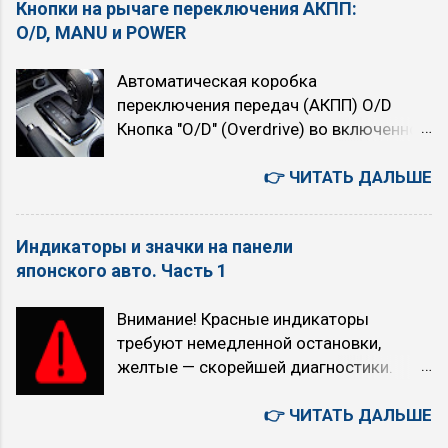
Кнопки на рычаге переключения АКПП:
O/D, MANU и POWER
Автоматическая коробка
переключения передач (АКПП) O/D
Кнопка "O/D" (Overdrive) во включенном
состоянии подключает четвёртую,
высшую передачу. При нажатой кнопке
👉 ЧИТАТЬ ДАЛЬШЕ
автомат четырёхступенчатый. При
отпущенной (горит индикатор "O/D
Индикаторы и значки на панели
OFF") — трёхступенчатый. При
японского авто. Часть 1
включении Overdrive автомобиль
немного теряет в динамике, но расход
Внимание! Красные индикаторы
топлива уменьшается. Когда
требуют немедленной остановки,
рекомендуется использовать режим
желтые — скорейшей диагностики.
O/D (O/D ON): при равномерном
Индикатор Как выглядит Что означает
движении с большой скоростью (по
Красный/желтый восклицательный
👉 ЧИТАТЬ ДАЛЬШЕ
трассам, на скоростных участках) на
знак, часто с текстом на дисплее
скоростях выше 70 км/ч (снижается