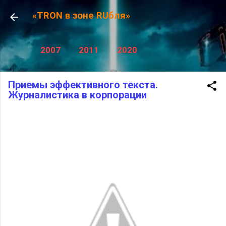
К основному контенту
«TRON в зоне RUбля»
2007
2011
2020
Приемы эффективного текста.
Журналистика в корпорации