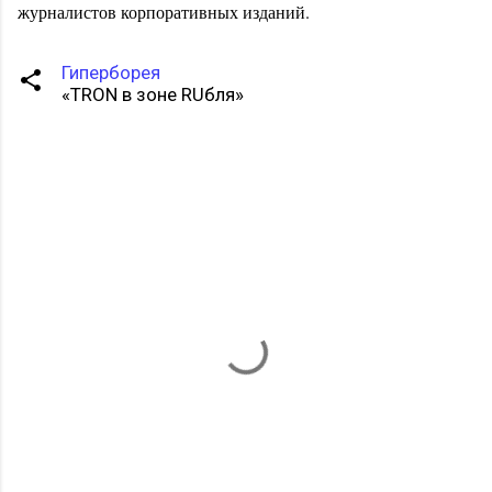
журналистов корпоративных изданий.
Гиперборея
«TRON в зоне RUбля»
К
о
м
м
е
н
т
а
р
и
и