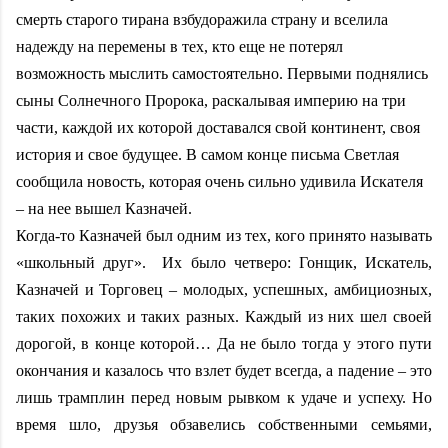
смерть старого тирана взбудоражила страну и вселила
надежду на перемены в тех, кто еще не потерял
возможность мыслить самостоятельно. Первыми поднялись
сыны Солнечного Пророка, раскалывая империю на три
части, каждой их которой доставался свой континент, своя
история и свое будущее. В самом конце письма Светлая
сообщила новость, которая очень сильно удивила Искателя
– на нее вышел Казначей.
Когда-то Казначей был одним из тех, кого принято называть
«школьный друг». Их было четверо: Гонщик, Искатель,
Казначей и Торговец – молодых, успешных, амбициозных,
таких похожих и таких разных. Каждый из них шел своей
дорогой, в конце которой… Да не было тогда у этого пути
окончания и казалось что взлет будет всегда, а падение – это
лишь трамплин перед новым рывком к удаче и успеху. Но
время шло, друзья обзавелись собственными семьями,