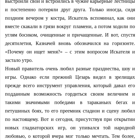
выстроили свои и встроились в чужие карьерные лестницы
и постепенно потеряли друг друга. Только иногда, сидя
поздним вечером у костра, Искатель вспоминал, как они
вместе скакали в грязи вокруг пламени, а потом ходили по
углям босиком, очищенные и причащенные. И вот, спустя
десятилетия, Казначей вновь обозначился на горизонте.
«Почему он ищет меня?» – с этим вопросом Искателя и
застало утро.
Новый правитель очень любил разные празднества, шоу и
игры. Однако если прежний Цезарь видел в зрелищах
прежде всего инструмент управления, который давал его
подданным возможность гордиться своим величием и
такими значимыми победами в тараканьих бегах и
петушиных боях, то его преемник стадион и сцену любил
по настоящему. Вот и сегодня, присутствуя при открытии
новых гладиаторских игр, он упивался той народной
любовью, о которой вчера мог только мечтать. Тем более,