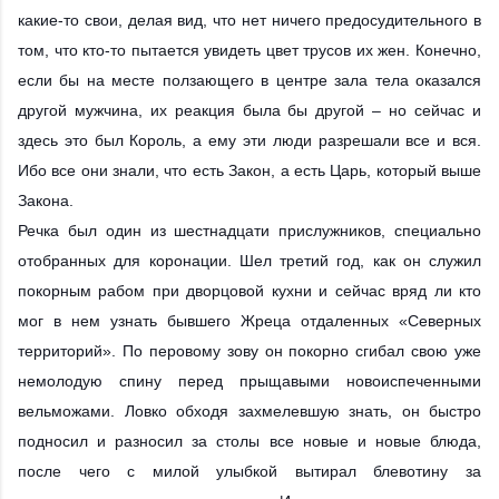
какие-то свои, делая вид, что нет ничего предосудительного в
том, что кто-то пытается увидеть цвет трусов их жен. Конечно,
если бы на месте ползающего в центре зала тела оказался
другой мужчина, их реакция была бы другой – но сейчас и
здесь это был Король, а ему эти люди разрешали все и вся.
Ибо все они знали, что есть Закон, а есть Царь, который выше
Закона.
Речка был один из шестнадцати прислужников, специально
отобранных для коронации. Шел третий год, как он служил
покорным рабом при дворцовой кухни и сейчас вряд ли кто
мог в нем узнать бывшего Жреца отдаленных «Северных
территорий». По перовому зову он покорно сгибал свою уже
немолодую спину перед прыщавыми новоиспеченными
вельможами. Ловко обходя захмелевшую знать, он быстро
подносил и разносил за столы все новые и новые блюда,
после чего с милой улыбкой вытирал блевотину за