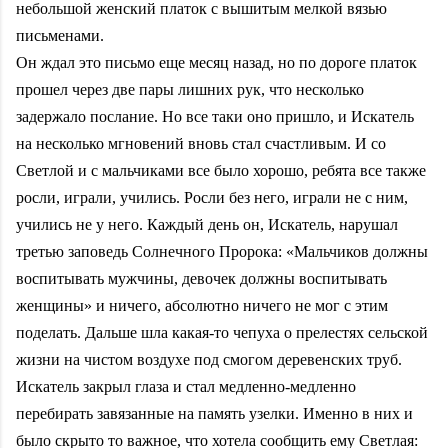
небольшой женский платок с вышитым мелкой вязью
письменами.
Он ждал это письмо еще месяц назад, но по дороге платок
прошел через две пары лишних рук, что несколько
задержало послание. Но все таки оно пришло, и Искатель
на несколько мгновений вновь стал счастливым. И со
Светлой и с мальчиками все было хорошо, ребята все также
росли, играли, учились. Росли без него, играли не с ним,
учились не у него. Каждый день он, Искатель, нарушал
третью заповедь Солнечного Пророка: «Мальчиков должны
воспитывать мужчины, девочек должны воспитывать
женщины» и ничего, абсолютно ничего не мог с этим
поделать. Дальше шла какая-то чепуха о прелестях сельской
жизни на чистом воздухе под смогом деревенских труб.
Искатель закрыл глаза и стал медленно-медленно
перебирать завязанные на память узелки. Именно в них и
было скрыто то важное, что хотела сообщить ему Светлая: