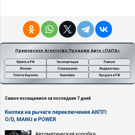
Приморское Агентство Продажи Авто «ПАПА»
Купить в РФ
Эксплуатация
Ремонт
Япония
Сокращения
Индикаторы
Тойота Королла
Наклейки
Продать в РФ
Самое посещаемое за последние 7 дней
Кнопки на рычаге переключения АКПП:
O/D, MANU и POWER
Автоматическая коробка