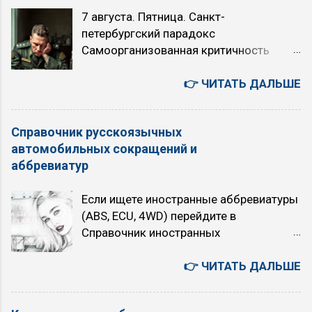
проверяйте сообщение на экране.
случаев, когда требуется быстрый
7 августа. Пятница. Санкт-
Красный восклицательный знак в круге,
разгон (например, кого-то обогнать или
петербургский парадокс
буква P в круге или надпись BRAKE
активно проехать по городу) Когда НЕ
Самоорганизованная критичность
Включен ручной тормоз, низкий
рекомендуется использовать режим
Степенной закон Точка Кюри
уровень тормозной жидкости, износ
O/D (O/D OFF): при движении...
Искусственный Интеллект или ядерный
👉 ЧИТАТЬ ДАЛЬШЕ
колодок или другие проблемы в
апокалипсис: выбор над пропастью во
тормозной системе. Движение опасно.
лжи 6 августа. Четверг. Япония -
Красный или синий термометр в
Справочник русскоязычных
автомобили, авто аукционы, история,
жидкости (мигание указывает на сбой)
автомобильных сокращений и
бизнес, культура, быт. 您好！若为文心千
...
аббревиатур
帆相关问题（如调用大模型API等），建
议您可联系千帆咨询反馈，网址
Если ищете иностранные аббревиатуры
https://qianfan.cloud.baidu.com/ 。感谢
(ABS, ECU, 4WD) перейдите в
您的关注与支持 - как есть. 5 августа.
Справочник иностранных
Среда. Текущие главные темы моего
автомобильных сокращений ↗ . А АБС
блога «TRON в зоне RUбля»
RUS См. ABS АКПП, АКПб RUS См. AT,
👉 ЧИТАТЬ ДАЛЬШЕ
Искусственный интеллект или ядерный
A/T АСС RUS См. ACC В ВМТ RUS См.
апокалипсис (с 2026 года) Технология
TDC Г Гибридный привод Автомобиль
точного прогноза землетрясений TRON