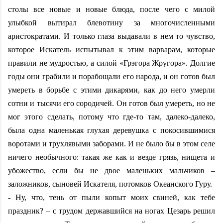
столы все новые и новые блюда, после чего с милой
улыбкой вытирал блевотину за многочисленными
аристократами. И только глаза выдавали в нем то чувство,
которое Искатель испытывал к этим варварам, которые
правили не мудростью, а силой «Грэгора Жругора». Долгие
годы они грабили и порабощали его народа, и он готов был
умереть в борьбе с этими дикарями, как до него умерли
сотни и тысячи его сородичей. Он готов был умереть, но не
мог этого сделать, потому что где-то там, далеко-далеко,
была одна маленькая глухая деревушка с покосившимися
воротами и трухлявыми заборами. И не было бы в этом селе
ничего необычного: такая же как и везде грязь, нищета и
убожество, если бы не двое маленьких мальчиков –
заложников, сыновей Искателя, потомков Океанского Гуру.
- Ну, что, тень от пыли копыт моих свиней, как тебе
праздник? – с трудом державшийся на ногах Цезарь решил