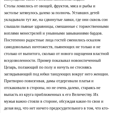
Столы ломились от овощей, фруктов, мяса и рыбы и
застолье затянулось далеко за полночь. Уставших детей
укладывали тут же, на сдвинутые лавки, где они сквозь сон
слышали пьяные здравницы, смешанные с торжественными
воплями менестрелей и унывными завываниями бардов.
Постепенно радостные лица гостей сменились оскалом
самодовольных ничтожеств, пьянеющих не только и не
столько от выпитого, сколько от нового ощущения властной
вседозволенности. Пример показывал новоиспеченный
Цезарь, ползающий по полу и ничуть не стесняясь
заглядывающий под юбки танцующих вокруг него женщин.
Притворно повизгивая, дамы отдергивали платья и
отскакивали в стороны, но не очень далеко, стараясь не
выпасть из круга приближенных к его Величеству. Их
мужья важно стояли в стороне, обсуждая какие-то свои и
делая вид, что нет ничего предосудительного в том, что кто-