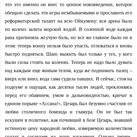
что это именно он внес то ценное нововведение, которое
обещало сделать эти игры незабываемыми и прославить его
реформаторский талант на всю Ойкумену: вся арена была
по колено залита морской водой. В соленной воде каждая
рана причиняла жгучую боль, но все же главное было не в
этом: теперь воину нельзя было упасть, отлежаться и вновь
быстро подняться. Шанс выжить был только у тех, у кого
были силы стоять на коленях. Теперь не надо было думать
над каждым еще живым телом, куда же поднимать палец –
вверх или вниз, вода сама судила павших. И сейчас, стоя на
подиуме и ощущая, как десятки тысяч людей, преклоняясь
перед его обаянием, умом и дальновидностью, кричат в
едином порыве «Ассана!», Цезарь был безумно счастлив от
любви столичного бомонда и гламура. Он не был так
искушен в политике, как почивший в бозе Цезарь, знавший
истинную цену народной любви, измеряемую количеством
солдат и соглядаев на душу населения. Однако теперь,