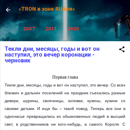
К основному контенту
«TRON в зоне RUбля»
2007
2011
2020
Текли дни, месяцы, годы и вот он
наступил, это вечер коронации -
черновик
Первая глава
Текли дни, месяцы, годы и вот он наступил, это вечер. Со всех
близких и дальних поселений на праздник съехались разные
девери, шурины, своячницы, золовки, кузены, кузини со
своими детьми. И еще бы – такой повод. Теперь все они в
одночасье превращались из обыкновенных людей в высший
свет, в родственников ни кого-нибудь, а самого Короля. С