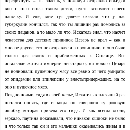
передохнуть. – Ты знаешь, я пожалуй отправлю объедки
вон с того стола твоим детям, пусть вспомнят своего
папочку. И еще, мне тут давече сказали что у нас
туберкулин кончился, так что ты лишний раз помолись за
своих пацанов, а то мало ли что. Искатель знал, что насчет
лекарства для детских прививок Цезарь не врал – как и
многое другое, его не отправляли в провинцию, и оно было
только для своих и приближенных к Столице. Все
остальные жители империи ни старого, ни нового Цезаря
не волновали: пушечному мясу все равно от чего умирать:
от эпидемии или эпилепсии у властьпридержащих, на то
оно и пушечное мясо.
Поздно ночью, сидя в своей келье, Искатель в тысячный раз
пытался понять, где и когда он совершил ту роковую
ошибку, которая привела его сюда. И как всегда огонь,
зеркало, паутина показывали, что никакой ошибки не было
и что только так он и его мальчики оказывались живы и в