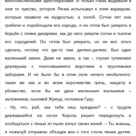
многочисленными аристократами. И только глаза выдавали в
нем то чувство, которое Речка испытывал к этим варварам,
которые правили не мудростью, а силой. Сотни лет они
грабили и порабощали его народа, и он готов был умереть в
борьбе с этими дикарями, как до него умерли сотни и тысячи
его сородичей. Он готов был умереть, но не мог этого
сделать, потому что где-то там, далеко-далеко, был один
маленький замок. Даже не замок, а так – глухая тупиковая
деревушка с покосившимися воротами и трухлявыми
заборами. И не было бы в этом селе ничего необычного:
такая же как и во всем королевстве грязь, нищета и
убожество, если бы не двое маленьких мальчиков –
заложников, сыновей Жреца, потомков Гуру.
- Ну, что, раб, как тебе наш праздник? – с трудом
державшийся на ногах Король решил передохнуть и
пообщаться с тенью от пыли копыт своих коней. – Ты знаешь,
я пожалуй отправлю объедки вон с того стола твоим детям,