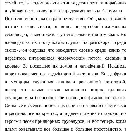
семей, год за годом, десятилетие за десятилетием порабощая
и убивая всех, живущих за пределами кольца Сарумана –
Искатель испытывал странное чувство. Общаясь с каждым
из них в отдельности, он видел перед собой похожих на
себя людей, с такой же как у него речью и цветом кожи. Но
наблюдая за их поступками, слушая их разговоры «среди
своих», он ощущал что находится словно среди каких-то
паразитов, питающихся человеческим потом, слезами и
кровью. За роскошью их домов и латифундий, Искатель
видел покалеченные судьбы детей и стариков. Когда фраки
и мундиры служивых отливали роскошной позолотой,
перед его глазами стояли миллионы нищих, сдающих
скупщикам за бесценок свое последнее фамильное золото.
Сильные и смелые по всей империи объявлялись еретиками
и распинались на крестах, а подлые и лживые становились
героями песен придворных трубадуров. И вот теперь, когда
пламя охватывало все большее и большее пространство, а