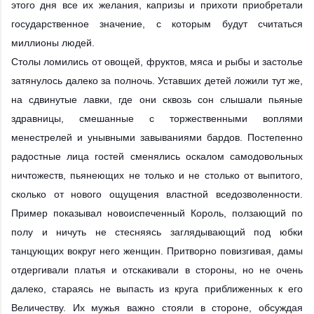
этого дня все их желания, капризы и прихоти приобретали
государственное значение, с которым будут считаться
миллионы людей.
Столы ломились от овощей, фруктов, мяса и рыбы и застолье
затянулось далеко за полночь. Уставших детей ложили тут же,
на сдвинутые лавки, где они сквозь сон слышали пьяные
здравницы, смешанные с торжественными воплями
менестрелей и унывными завываниями бардов. Постепенно
радостные лица гостей сменялись оскалом самодовольных
ничтожеств, пьянеющих не только и не столько от выпитого,
сколько от нового ощущения властной вседозволенности.
Пример показывал новоиспеченный Король, ползающий по
полу и ничуть не стесняясь заглядывающий под юбки
танцующих вокруг него женщин. Притворно повизгивая, дамы
отдергивали платья и отскакивали в стороны, но не очень
далеко, стараясь не выпасть из круга приближенных к его
Величеству. Их мужья важно стояли в стороне, обсуждая