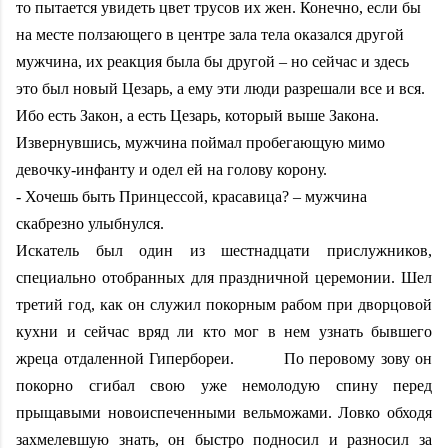
то пытается увидеть цвет трусов их жен. Конечно, если бы
на месте ползающего в центре зала тела оказался другой
мужчина, их реакция была бы другой – но сейчас и здесь
это был новый Цезарь, а ему эти люди разрешали все и вся.
Ибо есть Закон, а есть Цезарь, который выше Закона.
Извернувшись, мужчина поймал пробегающую мимо
девочку-инфанту и одел ей на голову корону.
- Хочешь быть Принцессой, красавица? – мужчина
скабрезно улыбнулся.
Искатель был один из шестнадцати прислужников,
специально отобранных для праздничной церемонии. Шел
третий год, как он служил покорным рабом при дворцовой
кухни и сейчас вряд ли кто мог в нем узнать бывшего
жреца отдаленной Гипербореи. По перовому зову он
покорно сгибал свою уже немолодую спину перед
прыщавыми новоиспеченными вельможами. Ловко обходя
захмелевшую знать, он быстро подносил и разносил за