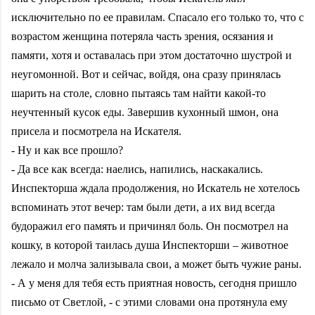
исключительно по ее правилам. Спасало его только то, что с
возрастом женщина потеряла часть зрения, осязания и
памяти, хотя и оставалась при этом достаточно шустрой и
неугомонной. Вот и сейчас, войдя, она сразу принялась
шарить на столе, словно пытаясь там найти какой-то
неучтенный кусок еды. Завершив кухонный шмон, она
присела и посмотрела на Искателя.
- Ну и как все прошло?
- Да все как всегда: наелись, напились, наскакались.
Инспекторша ждала продолжения, но Искатель не хотелось
вспоминать этот вечер: там были дети, а их вид всегда
будоражил его память и причинял боль. Он посмотрел на
кошку, в которой таилась душа Инспекторши – животное
лежало и молча зализывала свои, а может быть чужие раны.
- А у меня для тебя есть приятная новость, сегодня пришло
письмо от Светлой, - с этими словами она протянула ему