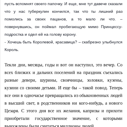
пусть вспомнят своего папочку. И еще, мне тут давече сказали
что у нас туберкулин кончился, так что ты лишний раз
помолись за своих пацанов, а то мало ли что. –
повернувшись, он поймал пробегающую мимо Принцессу-
подростка и одел ей на голову корону.
- Хочешь быть Королевой, красавица? – скабрезно улыбнулся
Король.
Текли дни, месяцы, годы и вот он наступил, это вечер. Со
всех близких и дальних поселений на праздник съехались
разные девери, шурины, своячницы, золовки, кузены,
кузини со своими детьми. И еще бы – такой повод. Теперь
все они в одночасье превращались из обыкновенных людей
в высший свет, в родственников ни кого-нибудь, а нового
Цезаря. С этого дня все их желания, капризы и прихоти
приобретали государственное значение, с которыми
вынуждены были считаться миллионы людей.