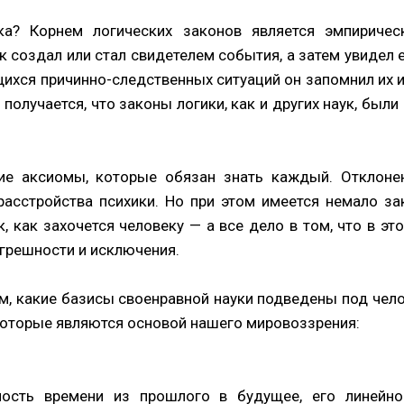
ка? Корнем логических законов является эмпиричес
к создал или стал свидетелем события, а затем увидел 
ихся причинно-следственных ситуаций он запомнил их 
получается, что законы логики, как и других наук, бы
ие аксиомы, которые обязан знать каждый. Отклоне
расстройства психики. Но при этом имеется немало за
, как захочется человеку — а все дело в том, что в это
огрешности и исключения.
м, какие базисы своенравной науки подведены под чело
которые являются основой нашего мировоззрения:
ность времени из прошлого в будущее, его линейно