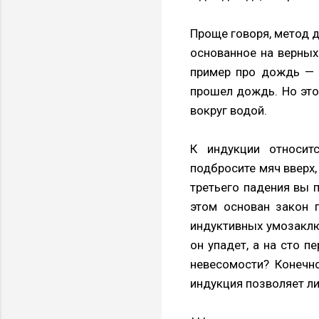
Проще говоря, метод д
основанное на верных
пример про дождь — е
прошел дождь. Но это
вокруг водой.
К индукции относит
подбросите мяч вверх, 
третьего падения вы 
этом основан закон п
индуктивных умозаключ
он упадет, а на сто п
невесомости? Конечно
индукция позволяет л