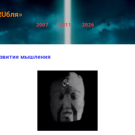
К основному контенту
RUбля»
2007
2011
2026
азвитие мышления