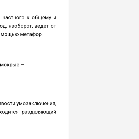
т частного к общему и
д, наоборот, ведет от
 помощью метафор.
а мокрые —
ивости умозаключения,
аходится разделяющий