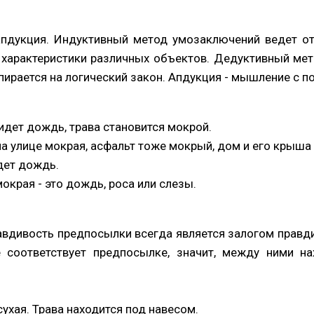
апдукция. Индуктивный метод умозаключений ведет о
 характеристики различных объектов. Дедуктивный мето
опирается на логический закон. Апдукция - мышление с
идет дождь, трава становится мокрой.
на улице мокрая, асфальт тоже мокрый, дом и его крыш
дет дождь.
окрая - это дождь, роса или слезы.
авдивость предпосылки всегда является залогом правд
е соответствует предпосылке, значит, между ними н
сухая. Трава находится под навесом.