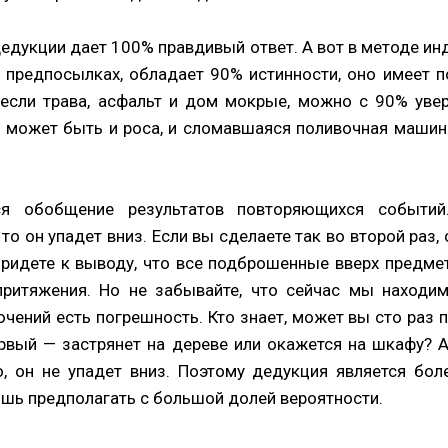
едукции дает 100% правдивый ответ. А вот в методе и
 предпосылках, обладает 90% истинности, оно имеет 
сли трава, асфальт и дом мокрые, можно с 90% увер
 может быть и роса, и сломавшаяся поливочная машина
ся обобщение результатов повторяющихся событий
то он упадет вниз. Если вы сделаете так во второй раз,
придете к выводу, что все подброшенные вверх предме
ритяжения. Но не забывайте, что сейчас мы находим
ений есть погрешность. Кто знает, может вы сто раз 
ервый — застрянет на дереве или окажется на шкафу? 
, он не упадет вниз. Поэтому дедукция является бо
ишь предполагать с большой долей вероятности.