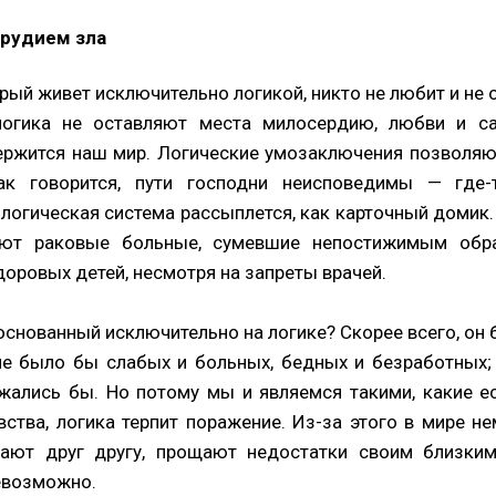
орудием зла
рый живет исключительно логикой, никто не любит и не 
логика не оставляют места милосердию, любви и са
ержится наш мир. Логические умозаключения позволяю
как говорится, пути господни неисповедимы — где-
 логическая система рассыплется, как карточный домик
ют раковые больные, сумевшие непостижимым обра
оровых детей, несмотря на запреты врачей.
основанный исключительно на логике? Скорее всего, о
е было бы слабых и больных, бедных и безработных;
ожались бы. Но потому мы и являемся такими, какие ес
ства, логика терпит поражение. Из-за этого в мире н
ют друг другу, прощают недостатки своим близким 
невозможно.