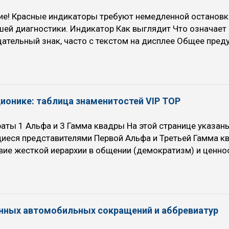
ся быстрый разгон (например, кого-то обогнать или акти
ие! Красные индикаторы требуют немедленной остановк
 Когда НЕ рекомендуется использовать режим O/D (O/D O
шей диагностики. Индикатор Как выглядит Что означае
ательный знак, часто с текстом на дисплее Общее пре
ти: падение давления масла, проблемы с электрикой, н
проверяйте сообщение на экране. Красный восклицательн
 в круге или надпись BRAKE Включен ручной тормоз, низ
и, износ колодок или другие проблемы в тормозной си
ционике: таблица знаменитостей VIP TOP
 Красный или синий термометр в жидкости (мигание указы
ты 1 Альфа и 3 Гамма квадры На этой странице указан
иеся представителями Первой Альфа и Третьей Гамма кв
вие жесткой иерархии в общении (демократизм) и ценно
или интуитивных прозрений. Альфа ориентирована на пои
 на эффективность и реализацию в материальном мире. 
а квадры Ссылка на знаменитостей 2 квадры , к которой 
 Жуков, Сенсорно-логический экстраверт, СЛЭ. INFP, Лири
нных автомобильных сокращений и аббревиатур
вно-этический интроверт, ИЭИ. ENFJ, Наставник, Гамлет,
ерт, ЭИЭ. ISTJ, Инспектор, Максим Горький, Логико-сенс