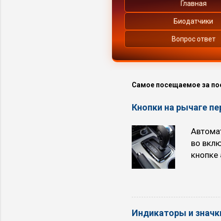
Главная
Биодатчики
Вопрос ответ
Самое посещаемое за по
Кнопки на рычаге п
Автомат
во вкл
кнопке 
трёхсту
расход 
при ра
участка
Индикаторы и значки
многие 