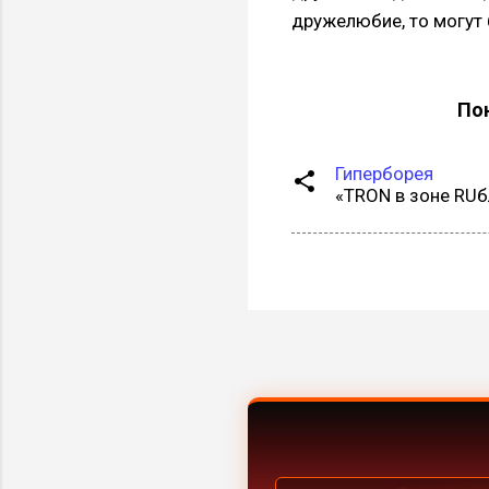
дружелюбие, то могут
Пон
Гиперборея
«TRON в зоне RUб