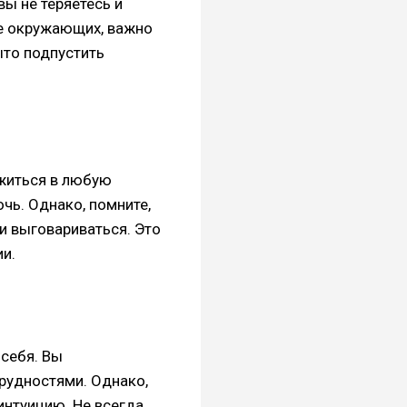
вы не теряетесь и
ие окружающих, важно
ыто подпустить
ожиться в любую
чь. Однако, помните,
и выговариваться. Это
и.
 себя. Вы
трудностями. Однако,
интуицию. Не всегда