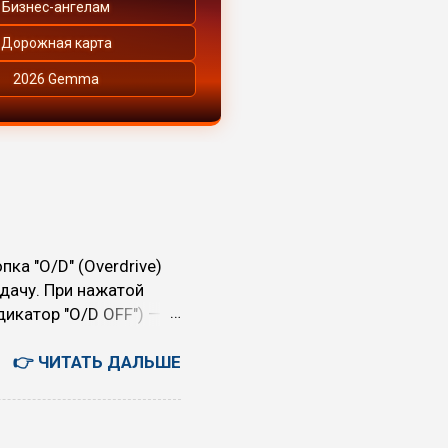
Бизнес-ангелам
Дорожная карта
2026 Gemma
ка "O/D" (Overdrive)
дачу. При нажатой
икатор "O/D OFF") —
теряет в динамике, но
ь режим O/D (O/D ON):
👉 ЧИТАТЬ ДАЛЬШЕ
на скоростных
ва, обороты падают)
м случаев, когда