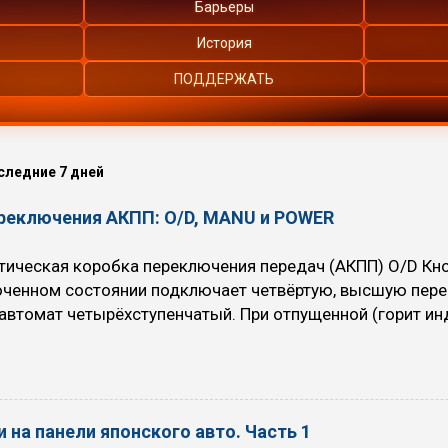
Барьеры
История
ПОДДЕРЖАТЬ
следние 7 дней
ереключения АКПП: O/D, MANU и POWER
ическая коробка переключения передач (АКПП) O/D Кноп
юченном состоянии подключает четвёртую, высшую пере
автомат четырёхступенчатый. При отпущенной (горит инд
пенчатый. При включении Overdrive автомобиль немного 
топлива уменьшается. Когда рекомендуется использоват
вномерном движении с большой скоростью (по трассам, 
х) на скоростях выше 70 км/ч (снижается расход топли
 на панели японского авто. Часть 1
рекомендуют никогда не выключать O/D, за исключение