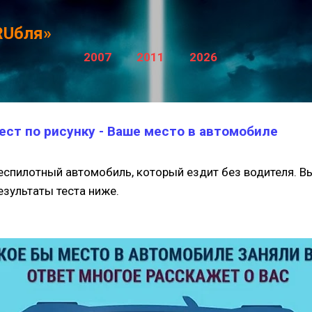
К основному контенту
RUбля»
2007
2011
2026
ест по рисунку - Ваше место в автомобиле
беспилотный автомобиль, который ездит без водителя. В
езультаты теста ниже.