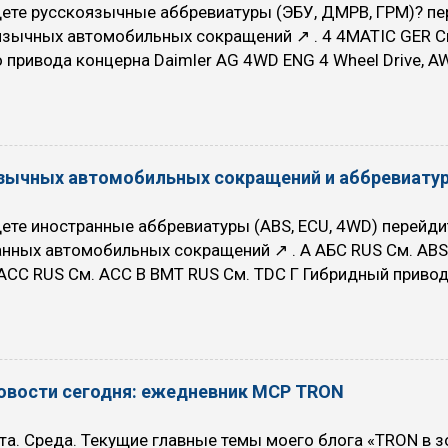
ете русскоязычные аббревиатуры (ЭБУ, ДМРВ, ГРМ)? пе
на знаменитостей 4 квадры , к которой относятся: ESTJ,
язычных автомобильных сокращений ↗ . 4 4MATIC GER С
, Логико-сенсорный экстраверт, ЛСЭ. INFJ, Гуманист, До
 привода концерна Daimler AG 4WD ENG 4 Wheel Drive, AWD
вный интроверт, ЭИИ. ENFP, Сове...
привод 4WS ENG 4 Wheel Steering — Управление четырь
dition — Кондиционер A/D ENG Analog/Digital — Аналог/ци
l ratio — Состав топливно-воздушной смеси AAC ENG Auxili
ение дополнительным воздухом AAHK GER Abnehmbare A
зычных автомобильных сокращений и аббревиату
 крюк прицепа AAV ENG Auxiliary Air Valve — Клапан до
AirBag — Подушка безопасности ABC ENG Active Body Con
ете иностранные аббревиатуры (ABS, ECU, 4WD) перейди
 часть ABD GER Abnehmbare Dach — Съемная крыша ABS 
нных автомобильных сокращений ↗ . А АБС RUS См. ABS
— Антиблокировочная система ACC ENG Active Cornering C
 АСС RUS См. ACC В ВМТ RUS См. TDC Г Гибридный приво
ных источника энергии, например, двигатель внутреннего
омотор с аккумуляторной батареей ГРМ RUS Газораспре
 ГидроУсилитель Рулевого управления Д ДВС Двигатель
 См. KS ДК RUS См. EOS ДМРВ RUS Датчик Массового Р
овости сегодня: ежедневник MCP TRON
. TPS ДПКВ RUS Датчик Положения Коленчатого Вала Д
 CTS ДФ RUS Датчик Фаз — датчик положения распредели
та. Среда. Текущие главные темы моего блога «TRON в 